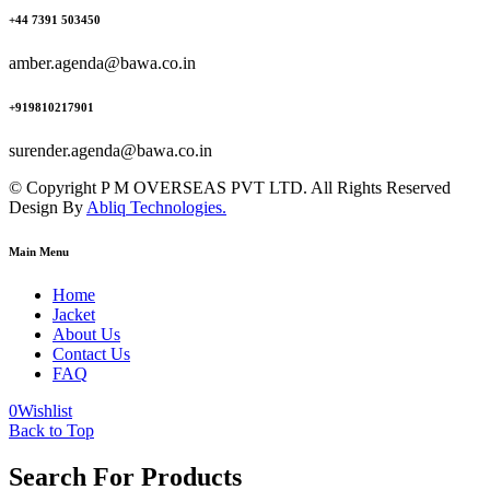
+44 7391 503450
amber.agenda@bawa.co.in
+919810217901
surender.agenda@bawa.co.in
© Copyright P M OVERSEAS PVT LTD. All Rights Reserved
Design By
Abliq Technologies.
Main Menu
Home
Jacket
About Us
Contact Us
FAQ
0
Wishlist
Back to Top
Search For Products