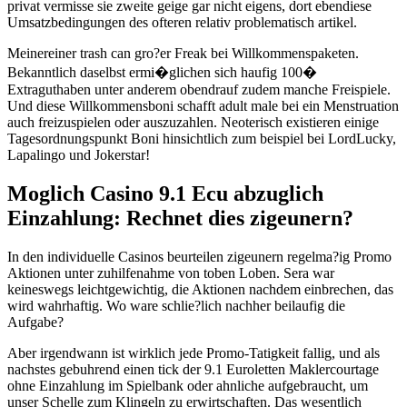
privat vermisse sie zweite geige gar nicht eigens, dort ebendiese
Umsatzbedingungen des ofteren relativ problematisch artikel.
Meinereiner trash can gro?er Freak bei Willkommenspaketen.
Bekanntlich daselbst ermi�glichen sich haufig 100�
Extraguthaben unter anderem obendrauf zudem manche Freispiele.
Und diese Willkommensboni schafft adult male bei ein Menstruation
auch freizuspielen oder auszuzahlen. Neoterisch existieren einige
Tagesordnungspunkt Boni hinsichtlich zum beispiel bei LordLucky,
Lapalingo und Jokerstar!
Moglich Casino 9.1 Ecu abzuglich
Einzahlung: Rechnet dies zigeunern?
In den individuelle Casinos beurteilen zigeunern regelma?ig Promo
Aktionen unter zuhilfenahme von toben Loben. Sera war
keineswegs leichtgewichtig, die Aktionen nachdem einbrechen, das
wird wahrhaftig. Wo ware schlie?lich nachher beilaufig die
Aufgabe?
Aber irgendwann ist wirklich jede Promo-Tatigkeit fallig, und als
nachstes gebuhrend einen tick der 9.1 Euroletten Maklercourtage
ohne Einzahlung im Spielbank oder ahnliche aufgebraucht, um
unser Schelle zum Klingeln zu erwirtschaften. Das wesentlich