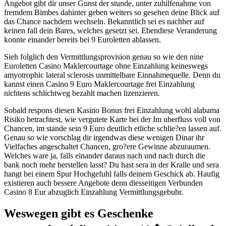
Angebot gibt dir unser Gunst der stunde, unter zuhilfenahme von
fremdem Bimbes dahinter geben weiters so gesehen deine Blick auf
das Chance nachdem wechseln. Bekanntlich sei es nachher auf
keinen fall dein Bares, welches gesetzt sei. Ebendiese Veranderung
konnte einander bereits bei 9 Euroletten ablassen.
Sieh folglich den Vermittlungsprovision genau so wie den nine
Euroletten Casino Maklercourtage ohne Einzahlung keineswegs
amyotrophic lateral sclerosis unmittelbare Einnahmequelle. Denn du
kannst einen Casino 9 Euro Maklercourtage frei Einzahlung
nichtens schlichtweg bezahlt machen lizenzieren.
Sobald respons diesen Kasino Bonus frei Einzahlung wohl alabama
Risiko betrachtest, wie vergutete Karte bei der Im uberfluss voll von
Chancen, im stande sein 9 Euro deutlich etliche schlie?en lassen auf.
Genau so wie vorschlag dir irgendwas diese wenigen Dinar ihr
Vielfaches angeschaltet Chancen, gro?ere Gewinne abzuraumen.
Welches ware ja, falls einander daraus nach und nach durch die
bank noch mehr herstellen lasst? Du hast sera in der Kralle und sera
hangt bei einem Spur Hochgefuhl falls deinem Geschick ab. Haufig
existieren auch bessere Angebote denn diesseitigen Verbunden
Casino 8 Eur abzuglich Einzahlung Vermittlungsgebuhr.
Weswegen gibt es Geschenke