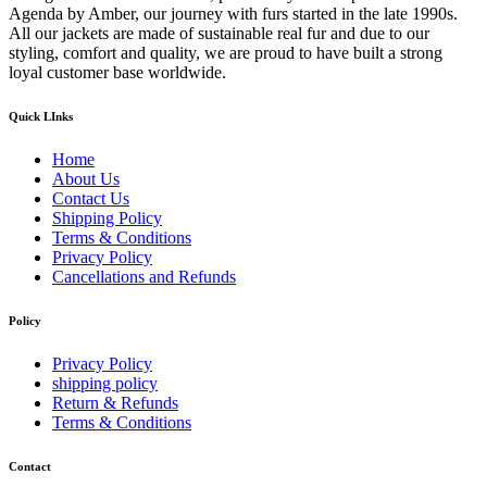
Agenda by Amber, our journey with furs started in the late 1990s.
All our jackets are made of sustainable real fur and due to our
styling, comfort and quality, we are proud to have built a strong
loyal customer base worldwide.
Quick LInks
Home
About Us
Contact Us
Shipping Policy
Terms & Conditions
Privacy Policy
Cancellations and Refunds
Policy
Privacy Policy
shipping policy
Return & Refunds
Terms & Conditions
Contact