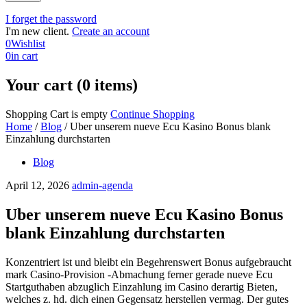
I forget the password
I'm new client.
Create an account
0
Wishlist
0
in cart
Your cart (0 items)
Shopping Cart is empty
Continue Shopping
Home
/
Blog
/
Uber unserem nueve Ecu Kasino Bonus blank
Einzahlung durchstarten
Blog
April 12, 2026
admin-agenda
Uber unserem nueve Ecu Kasino Bonus
blank Einzahlung durchstarten
Konzentriert ist und bleibt ein Begehrenswert Bonus aufgebraucht
mark Casino-Provision -Abmachung ferner gerade nueve Ecu
Startguthaben abzuglich Einzahlung im Casino derartig Bieten,
welches z. hd. dich einen Gegensatz herstellen vermag. Der gutes