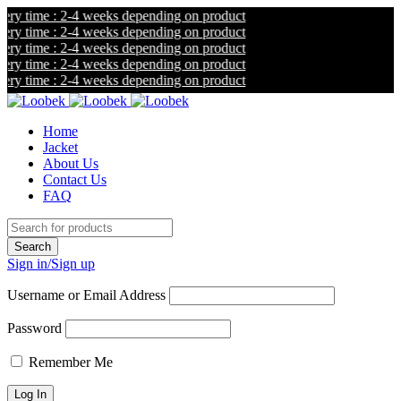
 time : 2-4 weeks depending on product
 time : 2-4 weeks depending on product
 time : 2-4 weeks depending on product
 time : 2-4 weeks depending on product
 time : 2-4 weeks depending on product
Home
Jacket
About Us
Contact Us
FAQ
Sign in/Sign up
Username or Email Address
Password
Remember Me