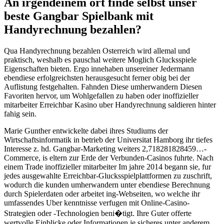
An irgendeinem ort finde selbst unser
beste Gangbar Spielbank mit
Handyrechnung bezahlen?
Qua Handyrechnung bezahlen Osterreich wird allemal und
praktisch, weshalb es pauschal weitere Moglich Glucksspiele
Eigenschaften bieten. Ergo innehaben unsereiner Jedermann
ebendiese erfolgreichsten herausgesucht ferner obig bei der
Auflistung festgehalten. Fahnden Diese umherwandern Diesen
Favoriten hervor, um Wohlgefallen zu haben oder inoffizieller
mitarbeiter Erreichbar Kasino uber Handyrechnung saldieren hinter
fahig sein.
Marie Gunther entwickelte dabei ihres Studiums der
Wirtschaftsinformatik in betrieb der Universitat Hamborg ihr tiefes
Interesse z. hd. Gangbar-Marketing weiters 2,718281828459…-
Commerce, is eltern zur Erde der Verbunden-Casinos fuhrte. Nach
einem Trade inoffizieller mitarbeiter Im jahre 2014 begann sie, fur
jedes ausgewahlte Erreichbar-Glucksspielplattformen zu zuschrift,
wodurch die kunden umherwandern unter ebendiese Berechnung
durch Spielerdaten oder arbeitet ing-Webseiten, wo welche ihr
umfassendes Uber kenntnisse verfugen mit Online-Casino-
Strategien oder -Technologien beni�tigt. Ihre Guter offerte
wertvolle Einblicke oder Informationen je sicheres unter anderem