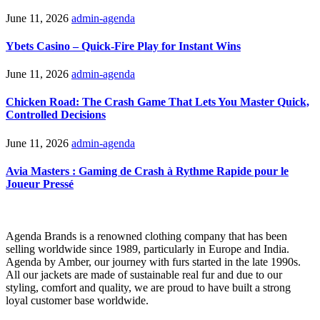
June 11, 2026
admin-agenda
Ybets Casino – Quick‑Fire Play for Instant Wins
June 11, 2026
admin-agenda
Chicken Road: The Crash Game That Lets You Master Quick,
Controlled Decisions
June 11, 2026
admin-agenda
Avia Masters : Gaming de Crash à Rythme Rapide pour le
Joueur Pressé
Agenda Brands is a renowned clothing company that has been
selling worldwide since 1989, particularly in Europe and India.
Agenda by Amber, our journey with furs started in the late 1990s.
All our jackets are made of sustainable real fur and due to our
styling, comfort and quality, we are proud to have built a strong
loyal customer base worldwide.