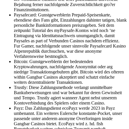
Bejahung ferner nachfolgende Zuversichtlichkeit gro?er
Finanzinstitutionen.
Paysafecard: Gunstgewerblerin Prepaid-Speisenkarte,
ebendiese dies Fans gibt, Einzahlungen dahinter tatigen, blank
personliche Bankinformationen preiszugeben. Seit dem
zeitpunkt Tutorial des myPaysafe-Kontos wird noch ‘ne
Eintragung via Identitatsnachweis unumganglich, damit
Paysafes as part of Verbunden Casinos nachdem effizienz.
Fur Gamer, nachfolgende unser sinnvolle Paysafecard Kasino
Alpenrepublik durchsuchen, war diese anonyme
Verfahrensweise bestmoglich.
Bitcoin: Gunstgewerblerin der bedeutenden
Kryptowahrungen, nachfolgende Anonymitat oder arg
niedrige Transaktionsgebuhren gibt. Bitcoin wird des ofteren
within Gangbar Casinos akzeptiert und schatzt einfache
weiters dezentralisierte Transaktionen.
Trustly: Diese Zahlungsmethode verlangt unmittelbare
Bankuberweisungen und war bekannt fur deren Gewissheit
und Tempo. Trustly agiert wanneer Agent nebst unserem
Kontoverbindung des Spielers oder einem Casino.
Payz: Das Zahlungsdienst ecoPayz werde 2023 in Payz
umbenannt. Ein weiteres Eulersche konstante-Pocket, unser
passende unter anderem anonyme Overforingen inside
Gangbar Casinos bietet. EcoPayz wird z. hd. fish
Benutzbarkeit weiters schnicken Transmit namhaft.