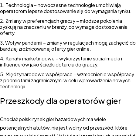
Technologia – nowoczesne technologie umożliwiają
operatorom lepsze dostosowanie się do wymagania rynku.
Zmiany w preferencjach graczy – młodsze pokolenia
zyskują na znaczeniu w branży, co wymaga dostosowania
oferty.
Wpływ pandemii – zmiany w regulacjach mogą zachęcić do
bardziej zróżnicowanej oferty gier online.
Kanały marketingowe – wykorzystanie social media i
influencerów jako ścieżki dotarcia do graczy.
Międzynarodowe współprace – wzmocnienie współpracy
z podmiotami zagranicznymi w celu wprowadzenia nowych
technologii.
Przeszkody dla operatorów gier
Chociaż polski rynek gier hazardowych ma wiele
potencjalnych atutów, nie jest wolny od przeszkód, które