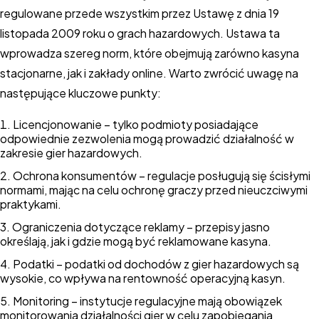
regulowane przede wszystkim przez Ustawę z dnia 19
listopada 2009 roku o grach hazardowych. Ustawa ta
wprowadza szereg norm, które obejmują zarówno kasyna
stacjonarne, jak i zakłady online. Warto zwrócić uwagę na
następujące kluczowe punkty:
Licencjonowanie – tylko podmioty posiadające
odpowiednie zezwolenia mogą prowadzić działalność w
zakresie gier hazardowych.
Ochrona konsumentów – regulacje posługują się ścisłymi
normami, mając na celu ochronę graczy przed nieuczciwymi
praktykami.
Ograniczenia dotyczące reklamy – przepisy jasno
określają, jak i gdzie mogą być reklamowane kasyna.
Podatki – podatki od dochodów z gier hazardowych są
wysokie, co wpływa na rentowność operacyjną kasyn.
Monitoring – instytucje regulacyjne mają obowiązek
monitorowania działalności gier w celu zapobiegania