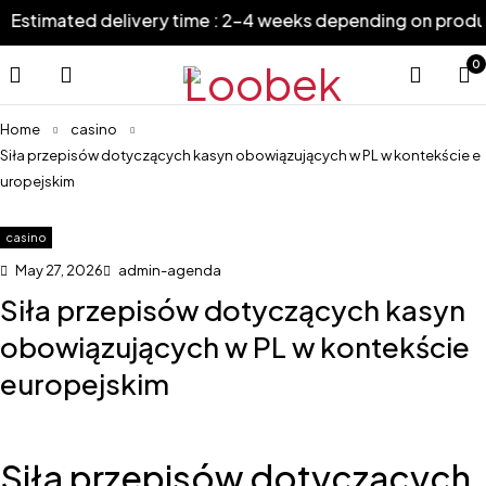
timated delivery time : 2-4 weeks depending on product
0
Home
casino
Siła przepisów dotyczących kasyn obowiązujących w PL w kontekście e
uropejskim
casino
May 27, 2026
admin-agenda
Siła przepisów dotyczących kasyn
obowiązujących w PL w kontekście
europejskim
Siła przepisów dotyczących