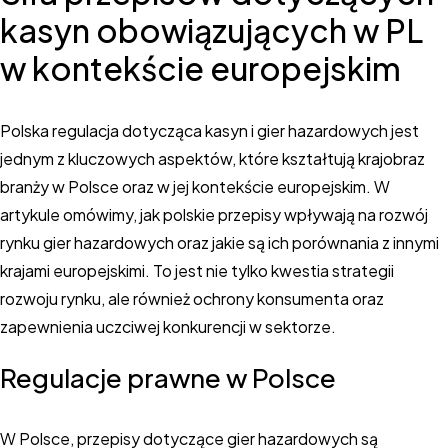
kasyn obowiązujących w PL
w kontekście europejskim
Polska regulacja dotycząca kasyn i gier hazardowych jest
jednym z kluczowych aspektów, które kształtują krajobraz
branży w Polsce oraz w jej kontekście europejskim. W
artykule omówimy, jak polskie przepisy wpływają na rozwój
rynku gier hazardowych oraz jakie są ich porównania z innymi
krajami europejskimi. To jest nie tylko kwestia strategii
rozwoju rynku, ale również ochrony konsumenta oraz
zapewnienia uczciwej konkurencji w sektorze.
Regulacje prawne w Polsce
W Polsce, przepisy dotyczące gier hazardowych są