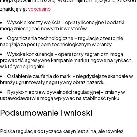
mogą spowalniać rozwój. Wśród najistotniejszych przeszkód
znajdują się:
voxcasino
Wysokie koszty wejścia – opłaty licencyjne i podatki
mogą zniechęcać nowych inwestorów.
Ograniczenia technologiczne – regulacje często nie
nadążają za postępem technologicznym w branży.
Wysoka konkurencja – operatorzy zagraniczni mogą
prowadzić agresywne kampanie marketingowe na rynkach,
w których są legalni.
Osłabienie zaufania do marki – niegdysiejsze skandale w
branży ugruntowały negatywny obraz hazardu.
Ryzyko nieprzewidywalności regulacyjnej – zmiany w
ustawodawstwie mogą wpływać na stabilność rynku.
Podsumowanie i wnioski
Polska regulacja dotycząca kasyn jest silna, ale również