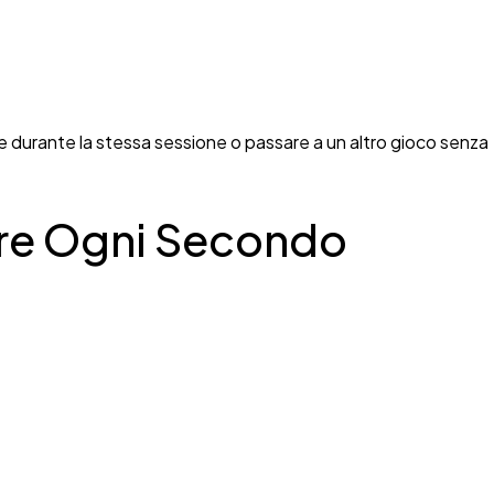
 durante la stessa sessione o passare a un altro gioco senza
are Ogni Secondo