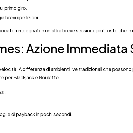
l primo giro.
a brevi ripetizioni.
ocatori impegnati in un’altra breve sessione piuttosto che in
mes: Azione Immediata 
velocità. A differenza di ambienti live tradizionali che possono p
nte per Blackjack e Roulette.
za:
glie di payback in pochi secondi.