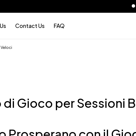
Estima
 Us
Contact Us
FAQ
 Veloci
 di Gioco per Sessioni B
 Prosperano con il Gioc