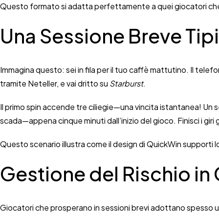
Questo formato si adatta perfettamente a quei giocatori che v
Una Sessione Breve Tipic
Immagina questo: sei in fila per il tuo caffè mattutino. Il tel
tramite Neteller, e vai dritto su
Starburst
.
Il primo spin accende tre ciliegie—una vincita istantanea! Un sec
scada—appena cinque minuti dall’inizio del gioco. Finisci i giri g
Questo scenario illustra come il design di QuickWin supporti l
Gestione del Rischio in 
Giocatori che prosperano in sessioni brevi adottano spesso un