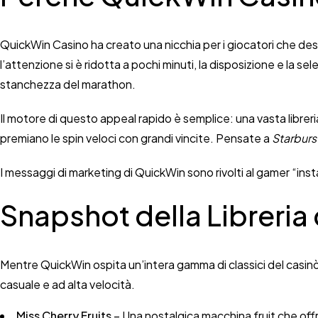
QuickWin Casino ha creato una nicchia per i giocatori che desi
l’attenzione si è ridotta a pochi minuti, la disposizione e la sel
stanchezza del marathon.
Il motore di questo appeal rapido è semplice: una vasta libreria 
premiano le spin veloci con grandi vincite. Pensate a
Starburs
I messaggi di marketing di QuickWin sono rivolti al gamer “ins
Snapshot della Libreria d
Mentre QuickWin ospita un’intera gamma di classici del casinò—
casuale e ad alta velocità.
Miss Cherry Fruits
– Una nostalgica macchina fruit che off