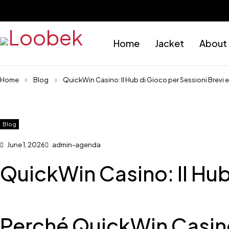
Home
Jacket
About
Home
Blog
QuickWin Casino: Il Hub di Gioco per Sessioni Brevi e
Blog
June 1, 2026
admin-agenda
QuickWin Casino: Il Hub
Perché QuickWin Casino