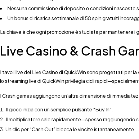
Nessuna commissione di deposito o condizioni nascoste su
Un bonus di ricarica settimanale di 50 spin gratuiti incoraggi
La chiave è che ogni promozione è studiata per mantenere i gi
Live Casino & Crash Ga
I tavoli live del Live Casino di QuickWin sono progettati per la 
lo streaming live di QuickWin privilegia cicli rapidi—specialme
I Crash games aggiungono un’altra dimensione di immediatez
Il gioco inizia con un semplice pulsante “Buy In”.
Il moltiplicatore sale rapidamente—spesso raggiungendo so
Un clic per “Cash Out” blocca le vincite istantaneamente.