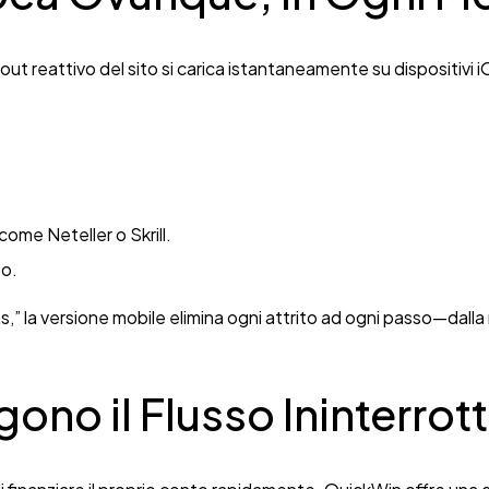
yout reattivo del sito si carica istantaneamente su dispositivi 
come Neteller o Skrill.
to.
ins,” la versione mobile elimina ogni attrito ad ogni passo—dal
no il Flusso Ininterrot