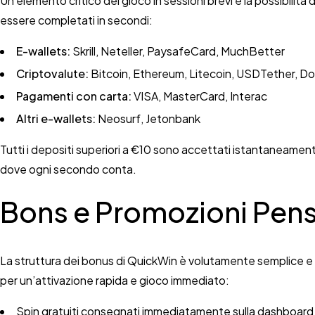
Un elemento critico del gioco in sessioni brevi è la possibil
essere completati in secondi:
E-wallets:
Skrill, Neteller, PaysafeCard, MuchBetter
Criptovalute:
Bitcoin, Ethereum, Litecoin, USDTether, D
Pagamenti con carta:
VISA, MasterCard, Interac
Altri e-wallets:
Neosurf, Jetonbank
Tutti i depositi superiori a €10 sono accettati istantaneament
dove ogni secondo conta.
Bons e Promozioni Pensa
La struttura dei bonus di QuickWin è volutamente semplice e
per un’attivazione rapida e gioco immediato:
Spin gratuiti consegnati immediatamente sulla dashboard de