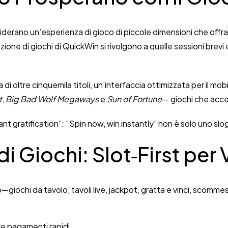
derano un’esperienza di gioco di piccole dimensioni che offra 
ezione di giochi di QuickWin si rivolgono a quelle sessioni brevi 
di oltre cinquemila titoli, un’interfaccia ottimizzata per il mobi
t
,
Big Bad Wolf Megaways
e
Sun of Fortune
— giochi che acce
tant gratification”: “Spin now, win instantly” non è solo uno 
i Giochi: Slot‑First per 
giochi da tavolo, tavoli live, jackpot, gratta e vinci, scommes
re pagamenti rapidi.