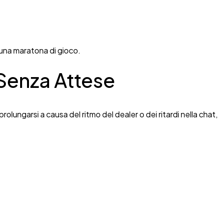
 una maratona di gioco.
Senza Attese
rolungarsi a causa del ritmo del dealer o dei ritardi nella chat,