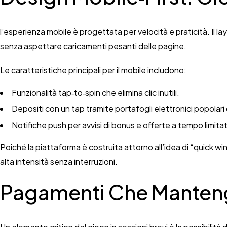
l’esperienza mobile è progettata per velocità e praticità. Il la
senza aspettare caricamenti pesanti delle pagine.
Le caratteristiche principali per il mobile includono:
Funzionalità tap‑to‑spin che elimina clic inutili.
Depositi con un tap tramite portafogli elettronici popolari 
Notifiche push per avvisi di bonus e offerte a tempo limita
Poiché la piattaforma è costruita attorno all’idea di “quick w
alta intensità senza interruzioni.
Pagamenti Che Mantengo