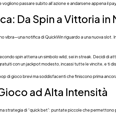
ogliono passare subito all’azione e andarsene appena il payou
a: Da Spin a Vittoria in 
efono vibra—una notifica di QuickWin riguardo a una nuova slot. 
ondo spin atterra un simbolo wild; sei in streak. Decidi di attiv
ratuiti con un jackpot modesto, incassi tutte le vincite, e ti dis
oop di gioco brevi ma soddisfacenti che finiscono prima ancora
Gioco ad Alta Intensità
a strategia di “quick bet”: puntate piccole che permettono più