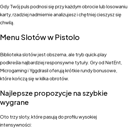
Gdy Twój puls podnosi się przy każdym obrocie lub losowaniu
karty, rzadziej nadmiernie analizujesz i chętniej cieszysz się
chwilą.
Menu Slotów w Pistolo
Biblioteka slotów jest obszerna, ale tryb quick‑play
podkreśla najbardziej responsywne tytuły. Gry od NetEnt,
Microgaming i Yggdrasil oferują krótkie rundy bonusowe,
które kończą się w kilka obrotów.
Najlepsze propozycje na szybkie
wygrane
Oto trzy sloty, które pasują do profilu wysokiej
intensywności: