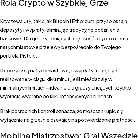
Rola Crypto w Szybkiej Grze
Kryptowaluty, takie jak Bitcoin i Ethereum, przyspieszają
depozyty i wypłaty, eliminując tradycyjne opóźnienia
bankowe. Dla graczy ceniących prędkość, crypto oferuje
natychmiastowe przelewy bezpośrednio do Twojego
portfela Pistolo.
Depozyty są natychmiastowe, a wypłaty mogą być
realizowane w ciągu kilku minut, jeśli mieścisz się w
minimalnych limitach—idealne dla graczy chcących szybko
wypłacić wygrane po kilku intensywnych rundach.
Brak pośrednich kontroli oznacza, że możesz skupić się
wyłącznie na grze, nie czekając na potwierdzenie płatności.
Mobilna Mistrzostwo: Graj Wszędzie