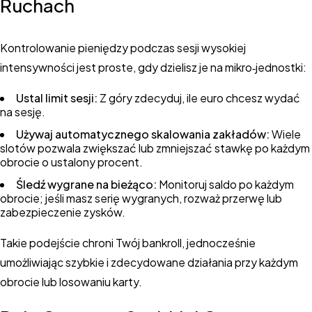
Ruchach
Kontrolowanie pieniędzy podczas sesji wysokiej
intensywności jest proste, gdy dzielisz je na mikro‑jednostki:
Ustal limit sesji:
Z góry zdecyduj, ile euro chcesz wydać
na sesję.
Używaj automatycznego skalowania zakładów:
Wiele
slotów pozwala zwiększać lub zmniejszać stawkę po każdym
obrocie o ustalony procent.
Śledź wygrane na bieżąco:
Monitoruj saldo po każdym
obrocie; jeśli masz serię wygranych, rozważ przerwę lub
zabezpieczenie zysków.
Takie podejście chroni Twój bankroll, jednocześnie
umożliwiając szybkie i zdecydowane działania przy każdym
obrocie lub losowaniu karty.