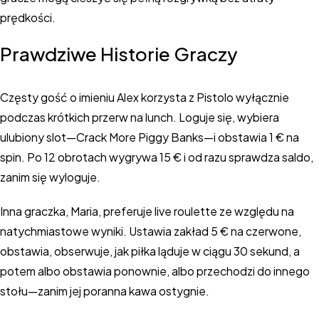
prędkości.
Prawdziwe Historie Graczy
Częsty gość o imieniu Alex korzysta z Pistolo wyłącznie
podczas krótkich przerw na lunch. Loguje się, wybiera
ulubiony slot—Crack More Piggy Banks—i obstawia 1 € na
spin. Po 12 obrotach wygrywa 15 € i od razu sprawdza saldo,
zanim się wyloguje.
Inna graczka, Maria, preferuje live roulette ze względu na
natychmiastowe wyniki. Ustawia zakład 5 € na czerwone,
obstawia, obserwuje, jak piłka ląduje w ciągu 30 sekund, a
potem albo obstawia ponownie, albo przechodzi do innego
stołu—zanim jej poranna kawa ostygnie.