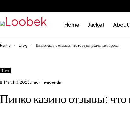
Home
Jacket
About
Home
Blog
Пинко казино отзывы: что говорят реальные игроки
Blog
March 3, 2026
admin-agenda
Пинко казино отзывы: что