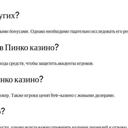
ругих?
ыми бонусами. Однако необходимо тщательно исследовать его р
в Пинко казино?
вода средств, чтобы защитить аккаунты игроков.
нко казино?
окер. Также игроки ценят live-казино с живыми дилерами.
о?
сти, однако всегда важно проверять наличие лицензий и отзывы