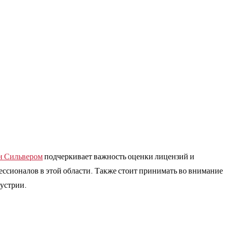
н Сильвером
подчеркивает важность оценки лицензий и
ессионалов в этой области. Также стоит принимать во внимание
дустрии.