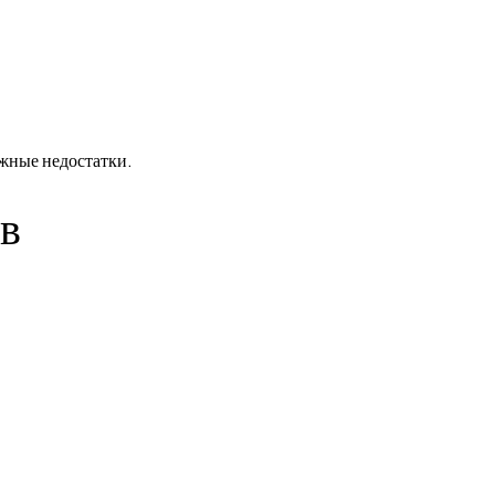
ожные недостатки.
ов