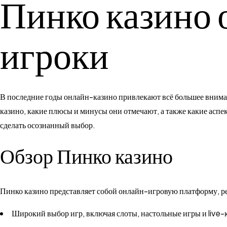
Пинко казино 
игроки
В последние годы онлайн-казино привлекают всё большее вниман
казино, какие плюсы и минусы они отмечают, а также какие асп
сделать осознанный выбор.
Обзор Пинко казино
Пинко казино представляет собой онлайн-игровую платформу, р
Широкий выбор игр, включая слоты, настольные игры и live-