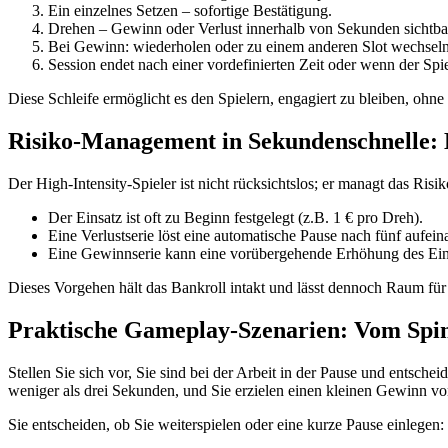
Ein einzelnes Setzen – sofortige Bestätigung.
Drehen – Gewinn oder Verlust innerhalb von Sekunden sichtba
Bei Gewinn: wiederholen oder zu einem anderen Slot wechseln; be
Session endet nach einer vordefinierten Zeit oder wenn der Spiel
Diese Schleife ermöglicht es den Spielern, engagiert zu bleiben, ohn
Risiko‑Management in Sekundenschnelle: E
Der High‑Intensity‑Spieler ist nicht rücksichtslos; er managt das Risik
Der Einsatz ist oft zu Beginn festgelegt (z.B. 1 € pro Dreh).
Eine Verlustserie löst eine automatische Pause nach fünf aufei
Eine Gewinnserie kann eine vorübergehende Erhöhung des Einsa
Dieses Vorgehen hält das Bankroll intakt und lässt dennoch Raum fü
Praktische Gameplay-Szenarien: Vom Sp
Stellen Sie sich vor, Sie sind bei der Arbeit in der Pause und entsche
weniger als drei Sekunden, und Sie erzielen einen kleinen Gewinn vo
Sie entscheiden, ob Sie weiterspielen oder eine kurze Pause einlegen: