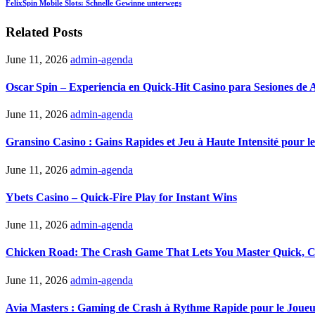
FelixSpin Mobile Slots: Schnelle Gewinne unterwegs
Related Posts
June 11, 2026
admin-agenda
Oscar Spin – Experiencia en Quick‑Hit Casino para Sesiones de A
June 11, 2026
admin-agenda
Gransino Casino : Gains Rapides et Jeu à Haute Intensité pour 
June 11, 2026
admin-agenda
Ybets Casino – Quick‑Fire Play for Instant Wins
June 11, 2026
admin-agenda
Chicken Road: The Crash Game That Lets You Master Quick, Co
June 11, 2026
admin-agenda
Avia Masters : Gaming de Crash à Rythme Rapide pour le Joueu