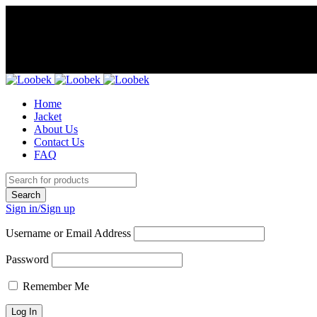
Home
Jacket
About Us
Contact Us
FAQ
Sign in/Sign up
Username or Email Address
Password
Remember Me