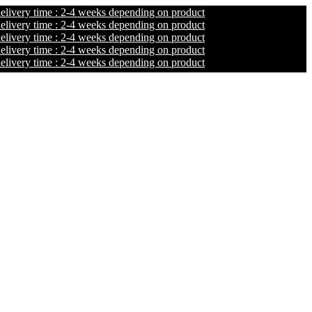
ime : 2-4 weeks depending on product
ime : 2-4 weeks depending on product
ime : 2-4 weeks depending on product
ime : 2-4 weeks depending on product
ime : 2-4 weeks depending on product