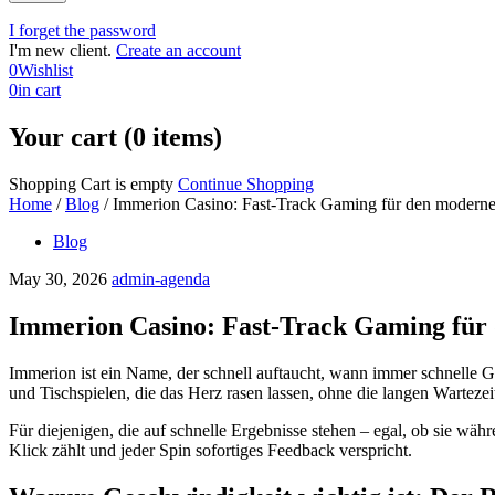
I forget the password
I'm new client.
Create an account
0
Wishlist
0
in cart
Your cart (0 items)
Shopping Cart is empty
Continue Shopping
Home
/
Blog
/
Immerion Casino: Fast‑Track Gaming für den moderne
Blog
May 30, 2026
admin-agenda
Immerion Casino: Fast‑Track Gaming für 
Immerion ist ein Name, der schnell auftaucht, wann immer schnelle 
und Tischspielen, die das Herz rasen lassen, ohne die langen Wartezeit
Für diejenigen, die auf schnelle Ergebnisse stehen – egal, ob sie w
Klick zählt und jeder Spin sofortiges Feedback verspricht.