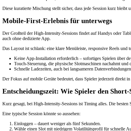
Diese kuratierte Mischung stellt sicher, dass jede Session kurz bleibt
Mobile‑First-Erlebnis für unterwegs
Der Großteil der High‑Intensity‑Sessions findet auf Handys oder Tabl
auch ohne dedizierte App.
Das Layout ist schlank: eine klare Menüleiste, responsive Reels und 
Keine App-Installation erforderlich – sofortiges Spielen über 
Touch‑Steuerung, die physische Slotmaschinen nachahmt und di
Schnelle Ladezeiten, auch bei langsameren Datenverbindungen
Der Fokus auf mobile Geräte bedeutet, dass Spieler jederzeit direkt i
Entscheidungszeit: Wie Spieler den Short-
Kurz gesagt, bei High‑Intensity‑Sessions ist Timing alles. Die besten
Eine typische Session könnte so aussehen:
Einloggen – dauert weniger als fünf Sekunden.
Wähle einen Slot mit niedrigem Volatilitätsprofil für schnelle 