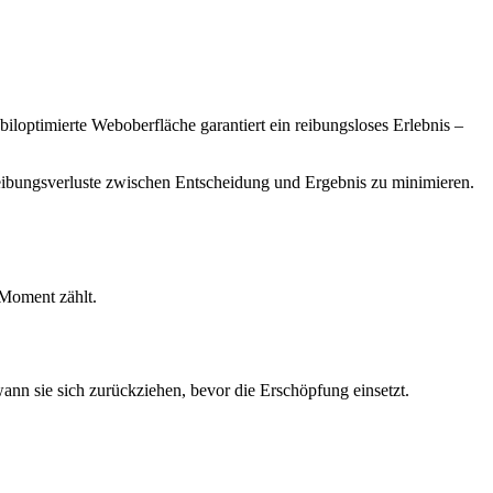
iloptimierte Weboberfläche garantiert ein reibungsloses Erlebnis –
 Reibungsverluste zwischen Entscheidung und Ergebnis zu minimieren.
 Moment zählt.
 wann sie sich zurückziehen, bevor die Erschöpfung einsetzt.