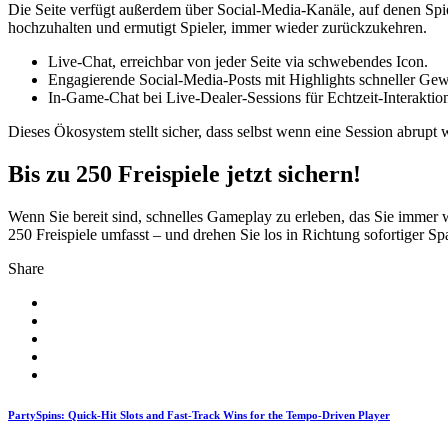
Die Seite verfügt außerdem über Social-Media-Kanäle, auf denen Spiel
hochzuhalten und ermutigt Spieler, immer wieder zurückzukehren.
Live-Chat, erreichbar von jeder Seite via schwebendes Icon.
Engagierende Social-Media-Posts mit Highlights schneller Gew
In‑Game-Chat bei Live-Dealer-Sessions für Echtzeit-Interaktio
Dieses Ökosystem stellt sicher, dass selbst wenn eine Session abrupt 
Bis zu 250 Freispiele jetzt sichern!
Wenn Sie bereit sind, schnelles Gameplay zu erleben, das Sie immer w
250 Freispiele umfasst – und drehen Sie los in Richtung sofortiger S
Share
PartySpins: Quick‑Hit Slots and Fast‑Track Wins for the Tempo‑Driven Player