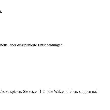
t.
hnelle, aber disziplinierte Entscheidungen.
des
zu spielen. Sie setzen 1 € – die Walzen drehen, stoppen nach