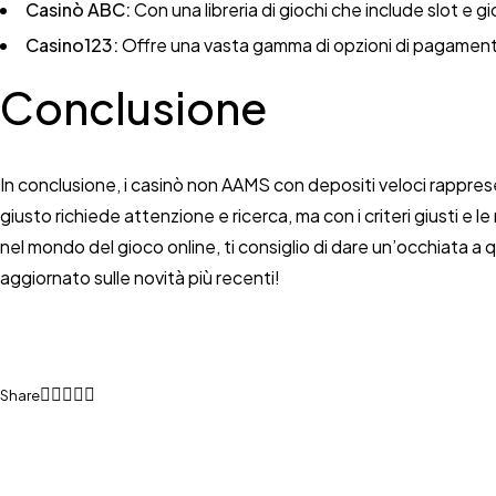
Casinò ABC:
Con una libreria di giochi che include slot e gi
Casino123:
Offre una vasta gamma di opzioni di pagamento 
Conclusione
In conclusione, i casinò non AAMS con depositi veloci rappres
giusto richiede attenzione e ricerca, ma con i criteri giusti e le
nel mondo del gioco online, ti consiglio di dare un’occhiata a
aggiornato sulle novità più recenti!
Share