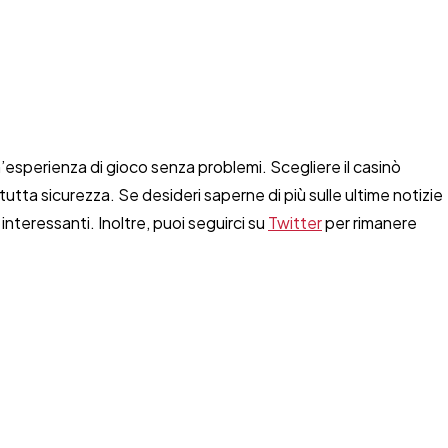
’esperienza di gioco senza problemi. Scegliere il casinò
in tutta sicurezza. Se desideri saperne di più sulle ultime notizie
nteressanti. Inoltre, puoi seguirci su
Twitter
per rimanere