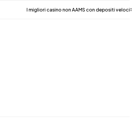
I migliori casino non AAMS con depositi veloci