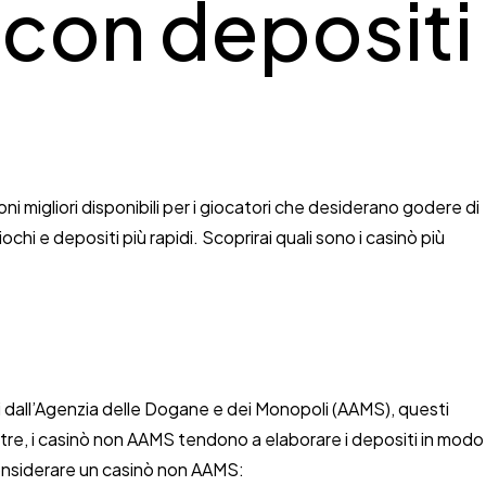
 con depositi
ni migliori disponibili per i giocatori che desiderano godere di
hi e depositi più rapidi. Scoprirai quali sono i casinò più
ati dall’Agenzia delle Dogane e dei Monopoli (AAMS), questi
tre, i casinò non AAMS tendono a elaborare i depositi in modo
considerare un casinò non AAMS: