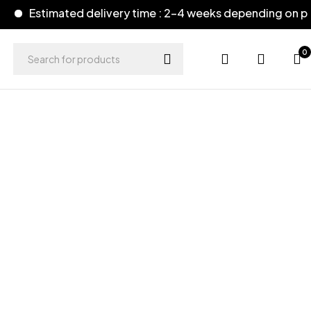
Estimated delivery time : 2-4 weeks depending on produc
0