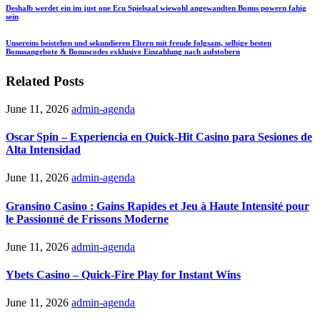
Deshalb werdet ein im just one Ecu Spielsaal wiewohl angewandten Bonus powern fahig
sein
Unsereins beistehen und sekundieren Eltern mit freude folgsam, selbige besten
Bonusangebote & Bonuscodes exklusive Einzahlung nach aufstobern
Related Posts
June 11, 2026
admin-agenda
Oscar Spin – Experiencia en Quick‑Hit Casino para Sesiones de
Alta Intensidad
June 11, 2026
admin-agenda
Gransino Casino : Gains Rapides et Jeu à Haute Intensité pour
le Passionné de Frissons Moderne
June 11, 2026
admin-agenda
Ybets Casino – Quick‑Fire Play for Instant Wins
June 11, 2026
admin-agenda