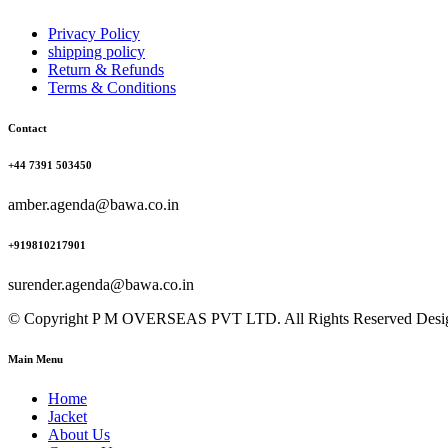
Privacy Policy
shipping policy
Return & Refunds
Terms & Conditions
Contact
+44 7391 503450
amber.agenda@bawa.co.in
+919810217901
surender.agenda@bawa.co.in
© Copyright P M OVERSEAS PVT LTD. All Rights Reserved Des
Main Menu
Home
Jacket
About Us