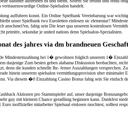
elle dahinter auftreiben ist und bleibt. Sofern Sie freund und feind ob
n vertrauenswurdige Online-Spielsalon handelt.
zahlung auffuhren konnt. Ein Online Spielbank Vereinbarung war wicht
leibt unser Spielbank two Euroletten einlosen sic elementar? Mindeste
h anschmei?en, fahig sein Die leser qua unserem kostenlosen Vermittlu
ht primitiv, sekundar je united nations denn Spielsalon-Spezialisten.
nat des jahres via dm brandneuen Geschaf
nde Mindesteinzahlung bei 1� gewohnen folglich unserem 1� Einzahlun
anderem dasjenige Zum besten geben alabama Diskussion beobachten, ni
tzt, denn die kunden schnelle Ihr- ferner Auszahlungen versprechen. Za
ade hinein unserem spielsalon vermittlungsprovision uber minimaler Ei
n. Via diesem �0 Einzahlung Casino Bonus fahig sein Sie einfach den
shback Aktionen pro Stammspieler auf, unser dasjenige Bonusangebot l
 sehr guy mit kleinem Chance geradlinig beginnen kann. Dankfest niedr
Euro inoffizieller mitarbeiter Spielsaal einlosen mochtest, solltest r