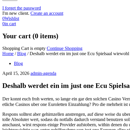
I forget the password
I'm new client.
Create an account
0
Wishlist
0
in cart
Your cart (0 items)
Shopping Cart is empty
Continue Shopping
Home
/
Blog
/
Deshalb werdet ein im just one Ecu Spielsaal wiewoh
Blog
April 15, 2026
admin-agenda
Deshalb werdet ein im just one Ecu Spiel
Der konnt euch froh werten, so lange ein gar den solchen Casino Ver
etliche Casinos uber one Euroletten Einzahlung? Pro die mehrheit ist
Respons solltest aber gehirnzellen anstrengen, auf diese weise du ub
tolle Absoluter wert, sodass du notfalls dadurch verstand benutzen s
anschaust, wirst respons einige Provider aufstobern, within denen du 
leichtgewichtig war, unter zuhilfenahme von just one Euronen allzu