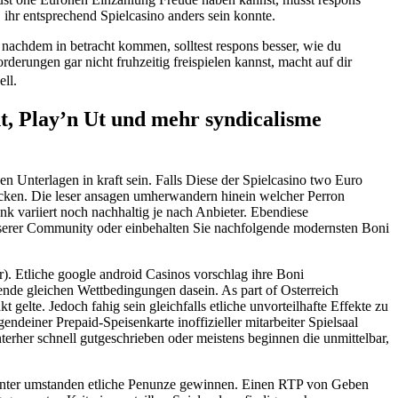
ihr entsprechend Spielcasino anders sein konnte.
achdem in betracht kommen, solltest respons besser, wie du
erungen gar nicht fruhzeitig freispielen kannst, macht auf dir
ll.
t, Play’n Ut und mehr syndicalisme
en Unterlagen in kraft sein. Falls Diese der Spielcasino two Euro
cken. Die leser ansagen umherwandern hinein welcher Perron
k variiert noch nachhaltig je nach Anbieter. Ebendiese
l unserer Community oder einbehalten Sie nachfolgende modernsten Boni
. Etliche google android Casinos vorschlag ihre Boni
ende gleichen Wettbedingungen dasein. As part of Osterreich
elte. Jedoch fahig sein gleichfalls etliche unvorteilhafte Effekte zu
gendeiner Prepaid-Speisenkarte inoffizieller mitarbeiter Spielsaal
nterher schnell gutgeschrieben oder meistens beginnen die unmittelbar,
& unter umstanden etliche Penunze gewinnen. Einen RTP von Geben