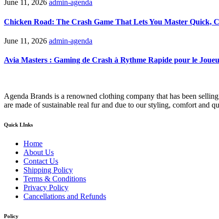
June 11, 2026
admin-agenda
Chicken Road: The Crash Game That Lets You Master Quick, Co
June 11, 2026
admin-agenda
Avia Masters : Gaming de Crash à Rythme Rapide pour le Joueu
Agenda Brands is a renowned clothing company that has been selling w
are made of sustainable real fur and due to our styling, comfort and q
Quick LInks
Home
About Us
Contact Us
Shipping Policy
Terms & Conditions
Privacy Policy
Cancellations and Refunds
Policy