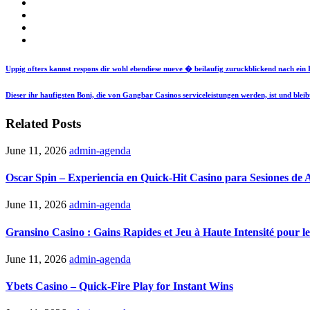
Uppig ofters kannst respons dir wohl ebendiese nueve � beilaufig zuruckblickend nach ein
Dieser ihr haufigsten Boni, die von Gangbar Casinos serviceleistungen werden, ist und ble
Related Posts
June 11, 2026
admin-agenda
Oscar Spin – Experiencia en Quick‑Hit Casino para Sesiones de A
June 11, 2026
admin-agenda
Gransino Casino : Gains Rapides et Jeu à Haute Intensité pour 
June 11, 2026
admin-agenda
Ybets Casino – Quick‑Fire Play for Instant Wins