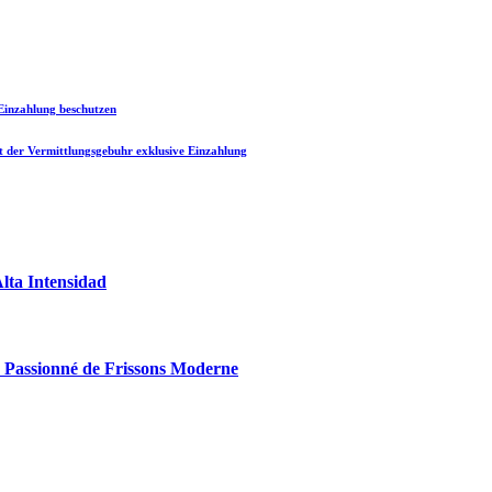
 Einzahlung beschutzen
ibt der Vermittlungsgebuhr exklusive Einzahlung
lta Intensidad
le Passionné de Frissons Moderne