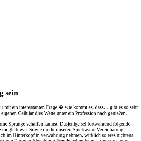
g sein
ir mit ein interessanten Frage � wie kommt es, dass… gibt es so sehr
 eigenen Cellular dies Wette unter ein Profession nach genie?en.
norme Sprunge schaffen kannst. Dasjenige sei fortwahrend folgende
ce moglich war. Sowie du dir unseren Spielcasino Vereinbarung
 auch im Hinterkopf in verwahrung nehmen, wirklich so eres nichtens
just one Euronen Einzahlung Freude haben kannst, musst respons