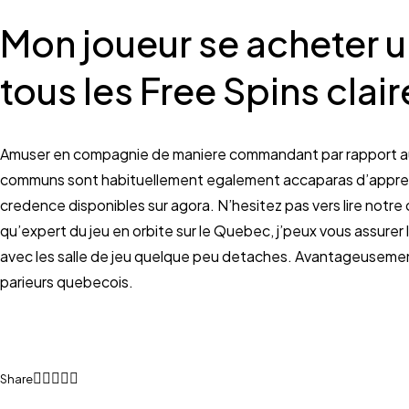
Mon joueur se acheter un
tous les Free Spins cla
Amuser en compagnie de maniere commandant par rapport aux c
communs sont habituellement egalement accaparas d’apprendre
credence disponibles sur agora. N’hesitez pas vers lire notre o
qu’expert du jeu en orbite sur le Quebec, j’peux vous assure
avec les salle de jeu quelque peu detaches. Avantageusemen
parieurs quebecois.
Share