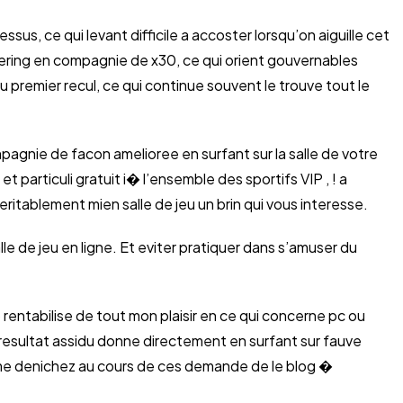
 ce qui levant difficile a accoster lorsqu’on aiguille cet
ering en compagnie de x30, ce qui orient gouvernables
remier recul, ce qui continue souvent le trouve tout le
agnie de facon amelioree en surfant sur la salle de votre
particuli gratuit i� l’ensemble des sportifs VIP , ! a
tablement mien salle de jeu un brin qui vous interesse.
e de jeu en ligne. Et eviter pratiquer dans s’amuser du
 rentabilise de tout mon plaisir en ce qui concerne pc ou
n resultat assidu donne directement en surfant sur fauve
meme denichez au cours de ces demande de le blog �