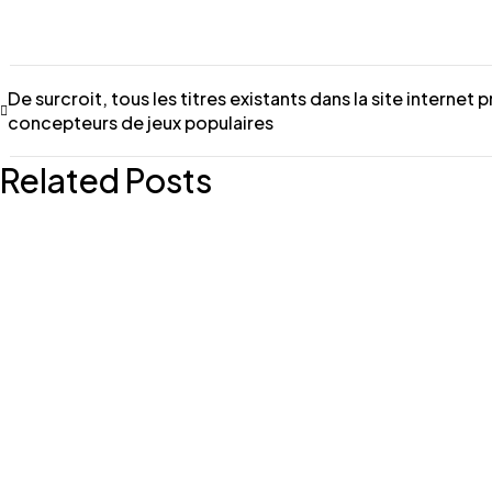
De surcroit, tous les titres existants dans la site internet
concepteurs de jeux populaires
Related Posts