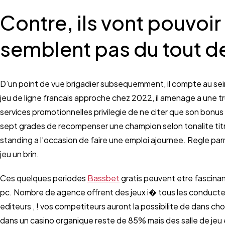
Contre, ils vont pouvoir
semblent pas du tout de 
D’un point de vue brigadier subsequemment, il compte au sein 
jeu de ligne francais approche chez 2022, il amenage a une t
services promotionnelles privilegie de ne citer que son bonus 
sept grades de recompenser une champion selon tonalite titre
standing a l’occasion de faire une emploi ajournee. Regle par
jeu un brin.
Ces quelques periodes
Bassbet
gratis peuvent etre fascinan
pc. Nombre de agence offrent des jeux i� tous les conducteur
editeurs , ! vos competiteurs auront la possibilite de dans ch
dans un casino organique reste de 85% mais des salle de jeu 