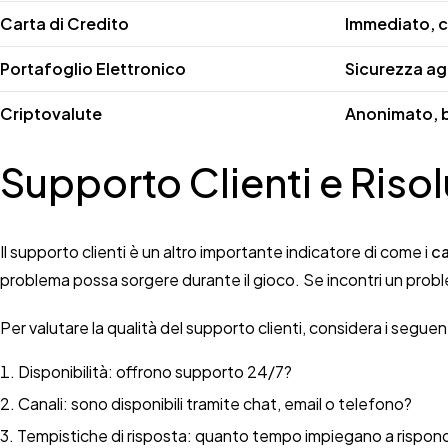
Carta di Credito
Immediato, c
Portafoglio Elettronico
Sicurezza ag
Criptovalute
Anonimato, 
Supporto Clienti e Riso
Il supporto clienti è un altro importante indicatore di come i
c
problema possa sorgere durante il gioco. Se incontri un probl
Per valutare la qualità del supporto clienti, considera i seguent
Disponibilità: offrono supporto 24/7?
Canali: sono disponibili tramite chat, email o telefono?
Tempistiche di risposta: quanto tempo impiegano a rispond