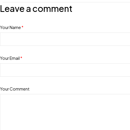
Leave a comment
Your Name
*
Your Email
*
Your Comment