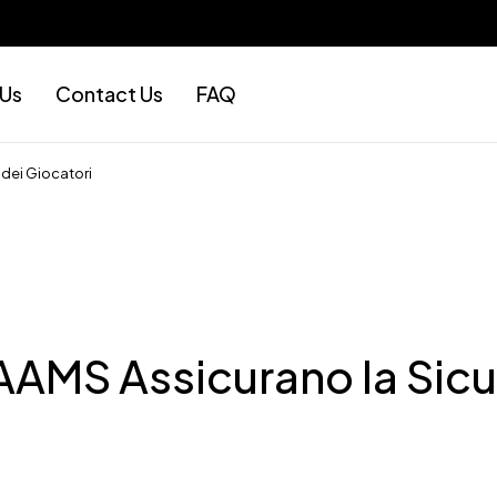
Es
 Us
Contact Us
FAQ
 dei Giocatori
AAMS Assicurano la Sicu