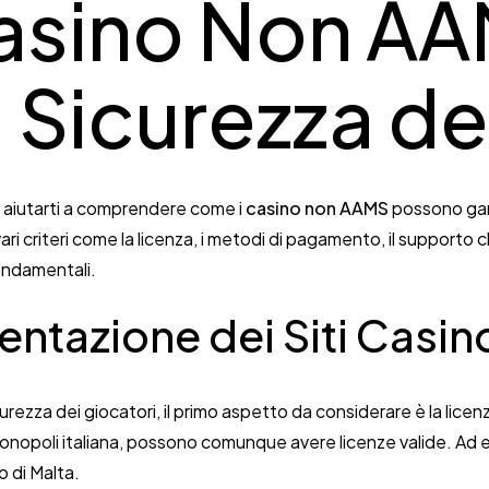
Casino Non A
 Sicurezza de
o aiutarti a comprendere come i
casino non AAMS
possono gara
ari criteri come la licenza, i metodi di pagamento, il supporto c
ondamentali.
mentazione dei Siti Cas
urezza dei giocatori, il primo aspetto da considerare è la licen
Monopoli italiana, possono comunque avere licenze valide. A
o di Malta.