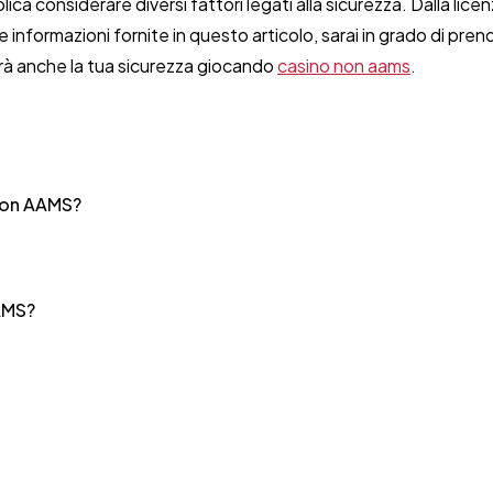
lica considerare diversi fattori legati alla sicurezza. Dalla lic
 informazioni fornite in questo articolo, sarai in grado di pre
irà anche la tua sicurezza giocando
casino non aams
.
 non AAMS?
AAMS?