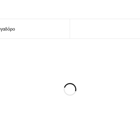
ογαδόρο