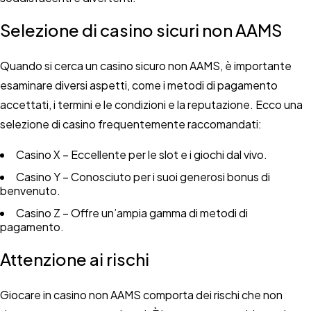
Selezione di casino sicuri non AAMS
Quando si cerca un casino sicuro non AAMS, è importante
esaminare diversi aspetti, come i metodi di pagamento
accettati, i termini e le condizioni e la reputazione. Ecco una
selezione di casino frequentemente raccomandati:
Casino X – Eccellente per le slot e i giochi dal vivo.
Casino Y – Conosciuto per i suoi generosi bonus di
benvenuto.
Casino Z – Offre un’ampia gamma di metodi di
pagamento.
Attenzione ai rischi
Giocare in casino non AAMS comporta dei rischi che non