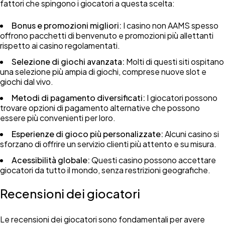
fattori che spingono i giocatori a questa scelta:
Bonus e promozioni migliori:
I casino non AAMS spesso
offrono pacchetti di benvenuto e promozioni più allettanti
rispetto ai casino regolamentati.
Selezione di giochi avanzata:
Molti di questi siti ospitano
una selezione più ampia di giochi, comprese nuove slot e
giochi dal vivo.
Metodi di pagamento diversificati:
I giocatori possono
trovare opzioni di pagamento alternative che possono
essere più convenienti per loro.
Esperienze di gioco più personalizzate:
Alcuni casino si
sforzano di offrire un servizio clienti più attento e su misura.
Acessibilità globale:
Questi casino possono accettare
giocatori da tutto il mondo, senza restrizioni geografiche.
Recensioni dei giocatori
Le recensioni dei giocatori sono fondamentali per avere