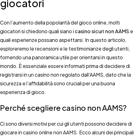
giocatori
Con l’aumento della popolarità del gioco online, molti
giocatori si chiedono quali siano i
casino sicuri non AAMS
e
quali esperienze possano aspettarsi. In questo articolo,
esploreremo le recensioni e le testimonianze degli utenti,
fornendo una panoramica utile per orientarsi in questo
mondo. È essenziale essere informati prima di decidere di
registrarsi in un casino non regolato dall’AAMS, dato che la
sicurezza e l’affidabilità sono cruciali per una buona
esperienza di gioco.
Perché scegliere casino non AAMS?
Ci sono diversi motivi per cui gli utenti possono decidere di
giocare in casino online non AAMS. Ecco alcuni dei principali