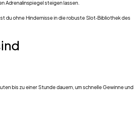
en Adrenalinspiegel steigen lassen.
nst du ohne Hindernisse in die robuste Slot‑Bibliothek des
sind
nuten bis zu einer Stunde dauern, um schnelle Gewinne und