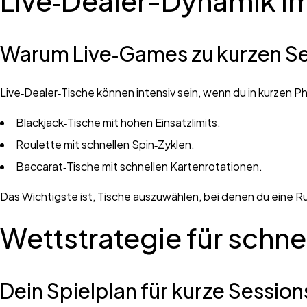
Live‑Dealer-Dynamik 
Warum Live‑Games zu kurzen Se
Live‑Dealer‑Tische können intensiv sein, wenn du in kurzen Ph
Blackjack‑Tische mit hohen Einsatzlimits.
Roulette mit schnellen Spin‑Zyklen.
Baccarat‑Tische mit schnellen Kartenrotationen.
Das Wichtigste ist, Tische auszuwählen, bei denen du eine R
Wettstrategie für schn
Dein Spielplan für kurze Session