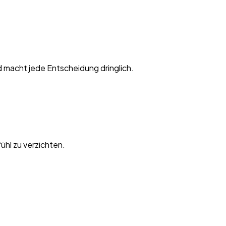
nd macht jede Entscheidung dringlich.
ühl zu verzichten.