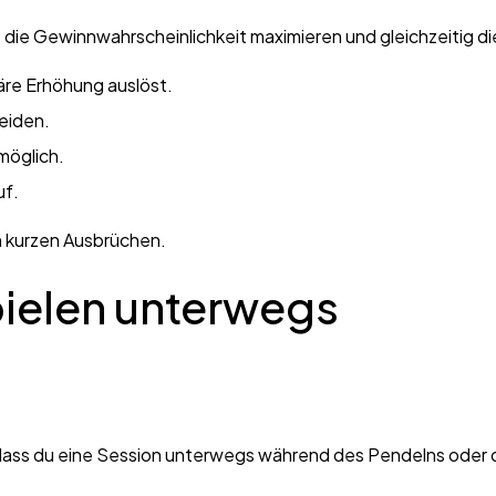
ie die Gewinnwahrscheinlichkeit maximieren und gleichzeitig d
äre Erhöhung auslöst.
eiden.
möglich.
uf.
in kurzen Ausbrüchen.
pielen unterwegs
ass du eine Session unterwegs während des Pendelns oder d