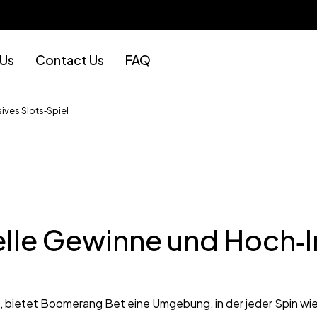
Esti
 Us
Contact Us
FAQ
ves Slots‑Spiel
le Gewinne und Hoch‑In
en, bietet Boomerang Bet eine Umgebung, in der jeder Spin wie