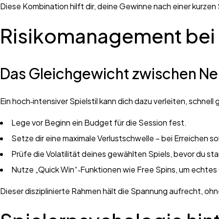
Diese Kombination hilft dir, deine Gewinne nach einer kurze
Risikomanagement bei 
Das Gleichgewicht zwischen Ner
Ein hoch‑intensiver Spielstil kann dich dazu verleiten, schnell
Lege vor Beginn ein Budget für die Session fest.
Setze dir eine maximale Verlustschwelle – bei Erreichen so
Prüfe die Volatilität deines gewählten Spiels, bevor du sta
Nutze „Quick Win“‑Funktionen wie Free Spins, um echtes G
Dieser disziplinierte Rahmen hält die Spannung aufrecht, ohne