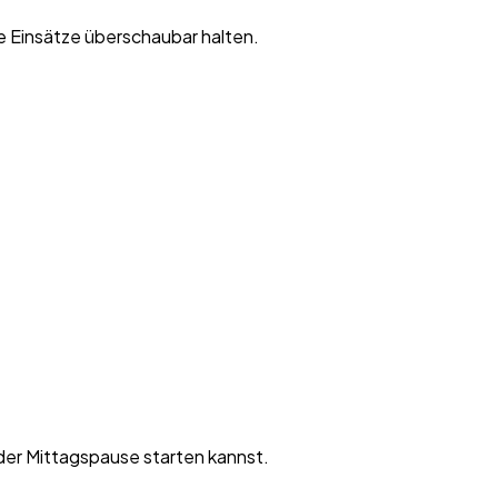
ie Einsätze überschaubar halten.
er Mittagspause starten kannst.