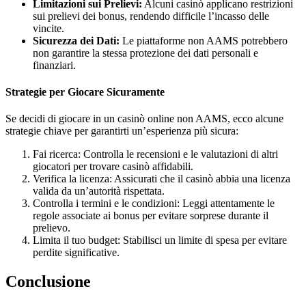
Limitazioni sui Prelievi:
Alcuni casinò applicano restrizioni
sui prelievi dei bonus, rendendo difficile l’incasso delle
vincite.
Sicurezza dei Dati:
Le piattaforme non AAMS potrebbero
non garantire la stessa protezione dei dati personali e
finanziari.
Strategie per Giocare Sicuramente
Se decidi di giocare in un casinò online non AAMS, ecco alcune
strategie chiave per garantirti un’esperienza più sicura:
Fai ricerca: Controlla le recensioni e le valutazioni di altri
giocatori per trovare casinò affidabili.
Verifica la licenza: Assicurati che il casinò abbia una licenza
valida da un’autorità rispettata.
Controlla i termini e le condizioni: Leggi attentamente le
regole associate ai bonus per evitare sorprese durante il
prelievo.
Limita il tuo budget: Stabilisci un limite di spesa per evitare
perdite significative.
Conclusione