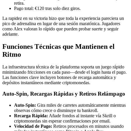
retira.
Pago total: €120 tras solo diez giros.
La rapidez en su victoria hizo que toda la experiencia pareciera un
pico de adrenalina en lugar de una sesión maratónica. Jugadores
como Alex valoran lo rápido que pueden probar suerte y seguir
adelante.
Funciones Técnicas que Mantienen el
Ritmo
La infraestructura técnica de la plataforma soporta un juego rápido
minimizando fricciones en cada paso—desde el login hasta el pago.
Las funciones clave incluyen botones de recarga automática y
depósitos instantáneos mediante criptomonedas.
Auto‑Spin, Recargas Rápidas y Retiros Relámpago
Auto‑Spin:
Gira miles de carretes automáticamente mientras
observas cómo crece o disminuye tu bankroll.
Recarga Rápida:
Añade fondos al instante vía Skrill o
criptomonedas sin esperar confirmaciones por email.
Velocidad de Pago:
Retiros procesados en minutos usando