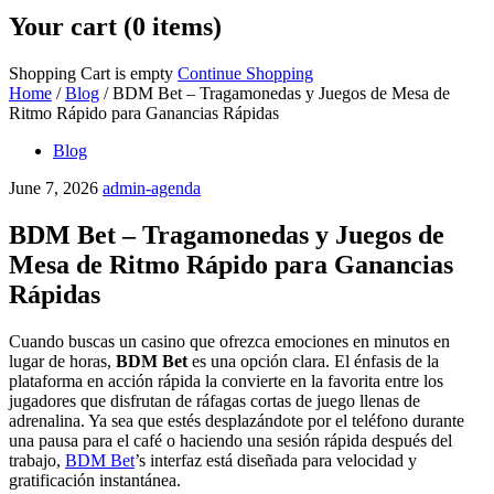
Your cart (0 items)
Shopping Cart is empty
Continue Shopping
Home
/
Blog
/
BDM Bet – Tragamonedas y Juegos de Mesa de
Ritmo Rápido para Ganancias Rápidas
Blog
June 7, 2026
admin-agenda
BDM Bet – Tragamonedas y Juegos de
Mesa de Ritmo Rápido para Ganancias
Rápidas
Cuando buscas un casino que ofrezca emociones en minutos en
lugar de horas,
BDM Bet
es una opción clara. El énfasis de la
plataforma en acción rápida la convierte en la favorita entre los
jugadores que disfrutan de ráfagas cortas de juego llenas de
adrenalina. Ya sea que estés desplazándote por el teléfono durante
una pausa para el café o haciendo una sesión rápida después del
trabajo,
BDM Bet
’s interfaz está diseñada para velocidad y
gratificación instantánea.