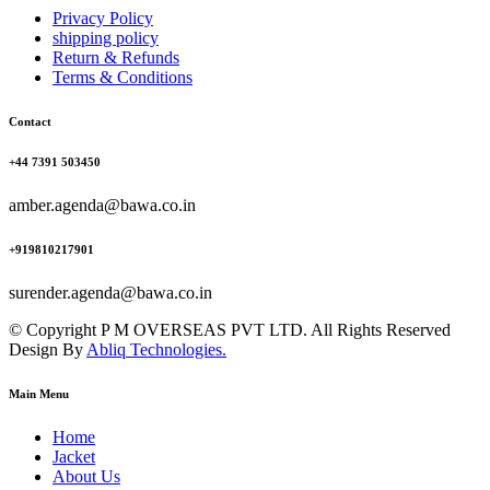
Privacy Policy
shipping policy
Return & Refunds
Terms & Conditions
Contact
+44 7391 503450
amber.agenda@bawa.co.in
+919810217901
surender.agenda@bawa.co.in
© Copyright P M OVERSEAS PVT LTD. All Rights Reserved
Design By
Abliq Technologies.
Main Menu
Home
Jacket
About Us