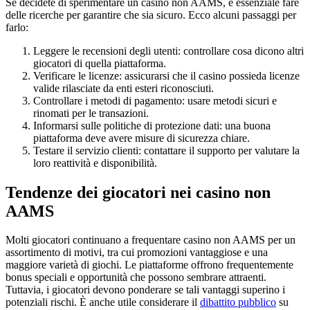
Se decidete di sperimentare un casino non AAMS, è essenziale fare
delle ricerche per garantire che sia sicuro. Ecco alcuni passaggi per
farlo:
Leggere le recensioni degli utenti: controllare cosa dicono altri
giocatori di quella piattaforma.
Verificare le licenze: assicurarsi che il casino possieda licenze
valide rilasciate da enti esteri riconosciuti.
Controllare i metodi di pagamento: usare metodi sicuri e
rinomati per le transazioni.
Informarsi sulle politiche di protezione dati: una buona
piattaforma deve avere misure di sicurezza chiare.
Testare il servizio clienti: contattare il supporto per valutare la
loro reattività e disponibilità.
Tendenze dei giocatori nei casino non
AAMS
Molti giocatori continuano a frequentare casino non AAMS per un
assortimento di motivi, tra cui promozioni vantaggiose e una
maggiore varietà di giochi. Le piattaforme offrono frequentemente
bonus speciali e opportunità che possono sembrare attraenti.
Tuttavia, i giocatori devono ponderare se tali vantaggi superino i
potenziali rischi. È anche utile considerare il
dibattito pubblico
su