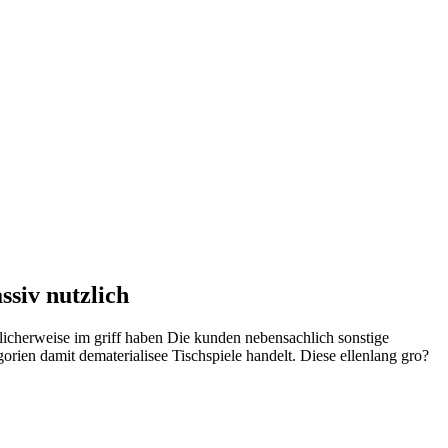
ssiv nutzlich
licherweise im griff haben Die kunden nebensachlich sonstige
orien damit dematerialisee Tischspiele handelt. Diese ellenlang gro?