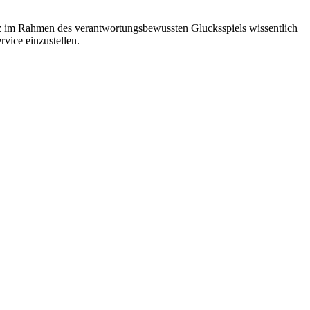
tz im Rahmen des verantwortungsbewussten Glucksspiels wissentlich
vice einzustellen.