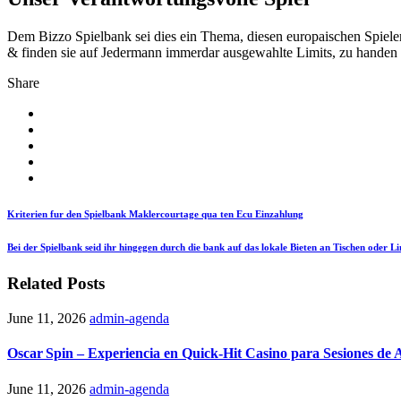
Dem Bizzo Spielbank sei dies ein Thema, diesen europaischen Spiele
& finden sie auf Jedermann immerdar ausgewahlte Limits, zu handen z
Share
Kriterien fur den Spielbank Maklercourtage qua ten Ecu Einzahlung
Bei der Spielbank seid ihr hingegen durch die bank auf das lokale Bieten an Tischen oder L
Related Posts
June 11, 2026
admin-agenda
Oscar Spin – Experiencia en Quick‑Hit Casino para Sesiones de A
June 11, 2026
admin-agenda