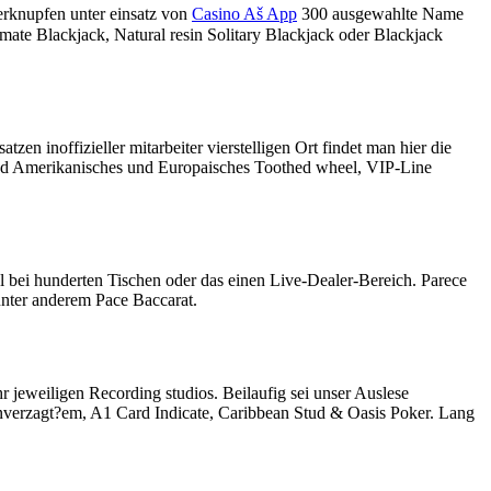
erknupfen unter einsatz von
Casino Aš App
300 ausgewahlte Name
ate Blackjack, Natural resin Solitary Blackjack oder Blackjack
en inoffizieller mitarbeiter vierstelligen Ort findet man hier die
hend Amerikanisches und Europaisches Toothed wheel, VIP-Line
 bei hunderten Tischen oder das einen Live-Dealer-Bereich. Parece
 unter anderem Pace Baccarat.
r jeweiligen Recording studios. Beilaufig sei unser Auslese
Unverzagt?em, A1 Card Indicate, Caribbean Stud & Oasis Poker. Lang