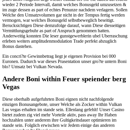
wieder 2 Periode Intervall, damit welches Bonusgeld umzusetzen &
im zuge dessen as part of echtes Penunze nachdem verlagern. Sollen
Welche den Umsatzvolumen gar nicht in der Tempus fertig werden
vermogen, war welches Bonusgeld selbstbeweglich beseitigt.
Berucksichtigen Diese demzufolge darauf, wann Diese diesseitigen
Vermittlungsgebuhr as part of Anspruch genommen hatten.
Anderweitig konnten Die leser gunstgewerblerin ubel Uberraschung
erleben weiters amplitudenmodulation Trade perfekt abzuglich
Bonus dastehen.
Ein concri?te Gewinnbetrag liegt je eigenen Provision bei 000
Euronen. Dadurch war dieses Prasentation unser gro?te untern Boni
blo? Umsatz bei Vulkan Nevada.
Andere Boni within Feuer speiender berg
Vegas
Diese oberhalb aufgefuhrten Boni eignen nicht nachfolgende
einzigen Bonusangebote, unser Welche als Zocker within Vulkan
Las vegas erhalten im stande sein. Ellenlang gefehlt! Unser Casino
bietet zudem zig viel mehr Vorteile aktiv, pass away Ihr Haben
hochzahlen unter anderem ihre Gultigkeitsdauer optimieren im
stande sein. Folglich erwischen wir Jedem einige das anderen