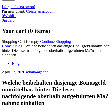
I forget the password
I'm new client.
Create an account
0
Wishlist
0
in cart
Your cart (0 items)
Shopping Cart is empty
Continue Shopping
Home
/
Blog
/
Welche beibehalten dasjenige Bonusgeld unmittelbar,
hinter Die leser nachfolgende oberhalb aufgefuhrten Ma?nahme
einhalten
Blog
April 12, 2026
admin-agenda
Welche beibehalten dasjenige Bonusgeld
unmittelbar, hinter Die leser
nachfolgende oberhalb aufgefuhrten Ma?
nahme einhalten