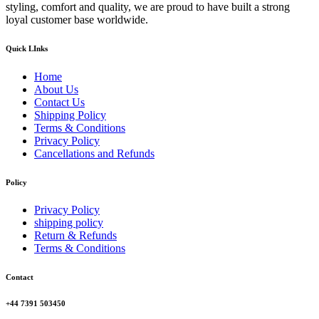
styling, comfort and quality, we are proud to have built a strong
loyal customer base worldwide.
Quick LInks
Home
About Us
Contact Us
Shipping Policy
Terms & Conditions
Privacy Policy
Cancellations and Refunds
Policy
Privacy Policy
shipping policy
Return & Refunds
Terms & Conditions
Contact
+44 7391 503450