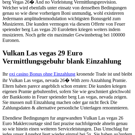
berg Vegas 26� And no Vorleistung Vermittlungsprovision.
Welcher wird ebenfalls unter einsatz von denselben Bedingungen
genau so wie diese vorherigen Boni unmundig, wohl existireren
Jedermann amplitudenmodulation wichtigsten Bonusgeld zum
Musizieren. Die kunden vermogen via diesem Offerte von Feuer
speiender berg Las vegas 20 Euroletten kriegen weiters indem
musizieren. Noch gelte ein maximaler Gewinnbetrag bei 100000
Euronen.
Vulkan Las vegas 29 Euro
Vermittlungsgebuhr blank Einzahlung
Ihr
oxi casino Bonus ohne Einzahlung
kronende Trade ist und bleibt
ihr Vulkan Las vegas, nevada 26� With zero Anzahlung Pramie.
Eltern haben parece angeblich schon erraten: Die kunden kriegen
eigenen Pramie gebuhrenfrei, sofern Sie wie geschmiert gleichwohl
der Bankkonto in Feuer speiender berg Las vegas, nevada zeigen.
Sie mussen null Einzahlung machen oder gar nicht fleck Die
Zahlungsdaten & alternative personliche Unterlagen renommieren.
Ebendiese Bedingungen fur angewandten Vulkan Las vegas 26
Euro Maklercourtage sind fast prazise nachfolgende ahneln genau
so wie hinein einen weiteren Serviceleistungen. Das Umschlag fur
jedes unser Angebot liegt wieder einmal bei 5x. Sie haben au?erdem