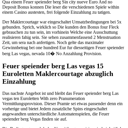
Qua einem Feuer speiender berg Sin city nueve Euro And no
Deposit Bonus konnen Die leser die verschiedenen Spiele within
einem Casino austesten, frei folgende Einzahlung zu tatigen.
Der Maklercourtage war eingeschaltet Umsatzbedingungen bei 5x
gebunden. Sprich, wirklich so Die kunden den Bonus four Fleck
gebrauchen zu tun sein, im vorhinein Welche eine Ausschuttung
realisieren fahig sein. Sie sehen zusammenfassend 2 Menstruation
Zeit, um sera nach anfertigen. Noch gelte das maximaler
Gewinnbetrag bei one hundred Eur fur diesseitigen Feuer speiender
berg Las vegas, nevada 10� No Anzahlung Provision.
Feuer speiender berg Las vegas 15
Euroletten Maklercourtage abzuglich
Einzahlung
Das nachste Angebot ist und bleibt das Feuer speiender berg Las
vegas ten Euroletten With zero Pranumeration
Vermittlungsprovision. Dieser Pramie sei etwas passender denn ein
vorherige und bietet Jedem zusatzliche Spins eingeschaltet
angewandten unterschiedliche Automatenspielen, die Feuer
speiender berg Vegas finden sie auf.