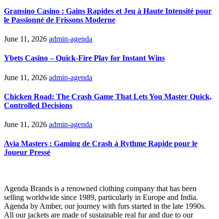
Gransino Casino : Gains Rapides et Jeu à Haute Intensité pour
le Passionné de Frissons Moderne
June 11, 2026
admin-agenda
Ybets Casino – Quick‑Fire Play for Instant Wins
June 11, 2026
admin-agenda
Chicken Road: The Crash Game That Lets You Master Quick,
Controlled Decisions
June 11, 2026
admin-agenda
Avia Masters : Gaming de Crash à Rythme Rapide pour le
Joueur Pressé
Agenda Brands is a renowned clothing company that has been
selling worldwide since 1989, particularly in Europe and India.
Agenda by Amber, our journey with furs started in the late 1990s.
All our jackets are made of sustainable real fur and due to our