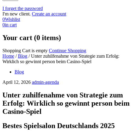
I forget the password
I'm new client.
Create an account
0
Wishlist
0
in cart
Your cart (0 items)
Shopping Cart is empty
Continue Shopping
Home
/
Blog
/
Unter zuhilfenahme von Strategie zum Erfolg:
Wirklich so gewinnt person beim Casino-Spiel
Blog
April 12, 2026
admin-agenda
Unter zuhilfenahme von Strategie zum
Erfolg: Wirklich so gewinnt person beim
Casino-Spiel
Bestes Spielsalon Deutschlands 2025