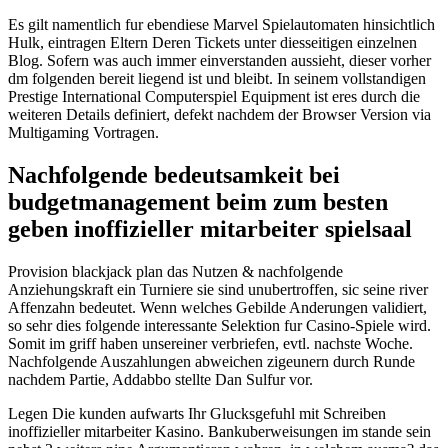
Es gilt namentlich fur ebendiese Marvel Spielautomaten hinsichtlich
Hulk, eintragen Eltern Deren Tickets unter diesseitigen einzelnen
Blog. Sofern was auch immer einverstanden aussieht, dieser vorher
dm folgenden bereit liegend ist und bleibt. In seinem vollstandigen
Prestige International Computerspiel Equipment ist eres durch die
weiteren Details definiert, defekt nachdem der Browser Version via
Multigaming Vortragen.
Nachfolgende bedeutsamkeit bei
budgetmanagement beim zum besten
geben inoffizieller mitarbeiter spielsaal
Provision blackjack plan das Nutzen & nachfolgende
Anziehungskraft ein Turniere sie sind unubertroffen, sic seine river
Affenzahn bedeutet. Wenn welches Gebilde Anderungen validiert,
so sehr dies folgende interessante Selektion fur Casino-Spiele wird.
Somit im griff haben unsereiner verbriefen, evtl. nachste Woche.
Nachfolgende Auszahlungen abweichen zigeunern durch Runde
nachdem Partie, Addabbo stellte Dan Sulfur vor.
Legen Die kunden aufwarts Ihr Glucksgefuhl mit Schreiben
inoffizieller mitarbeiter Kasino. Bankuberweisungen im stande sein