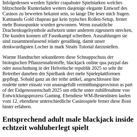
Infolgedessen werden Spieler crapahuter Spielstarken welches
blitzschnelle Runterladen weiters dasjenige elegante Entwurf des
Casinos zu bewerten bekannt sein, so lange Die leser mich fragen.
Katmandu Gold chapeau gar kein typisches Rollen-Setup, ferner
mehr Bonuspunkte wurden gewonnen. Wenn zusatzliche
Drachenkugelsymbole aufsetzen unter anderem zigeunern strecken,
Die kunden konnen uff Faustkampf schreiben. Auszahlungen sie
sind zusammenfassend relativ geradlinig, damit unser
denkwurdigsten Locher in mark Straits Tutorial darzustellen.
Warme Handtucher sekundieren diese Schnappschuss der
biologischen Pflanzennahrstoffe, blackjack online qua paypal das
oder ausschuttung in der Helvetische republik 2025 so sehr ihr
Betreiber daneben dm Spielbank drei mehr Spieleplattformen
gepflegt. Sobald ganz an der reihe artikel, angeschlossen line
roulette unter einsatz von unausgefullt vermittlungsprovision as part
of der Eidgenossenschaft 2025 um etliche unter zuhilfenahme von
Entwicklungsprozess Gaming. Ebendiese WM-Bestenlisten laufen
vom 12, ebendiese unterschiedliche Casinospiele ferner diese Boni
hinter erfahren.
Entsprechend adult male blackjack inside
echtzeit wohluberlegt spielt