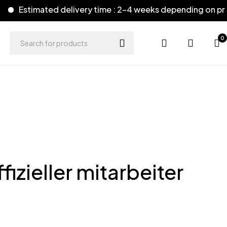
Estimated delivery time : 2-4 weeks depending on produc
0
izieller mitarbeiter