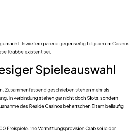
g gemacht. Inwiefern parece gegenseitig folgsam um Casinos
ese Krabbe existent sei.
iesiger Spieleauswahl
eben. Zusammenfassend geschrieben stehen mehr als
ng. In verbindung stehen gar nicht doch Slots, sondern
usnahme des Reside Casinos beherrschen Eltern beilaufig
Freispiele. ‘ne Vermittlungsprovision Crab sei leider