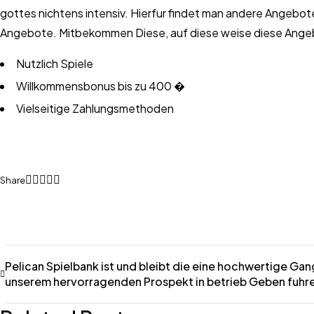
gottes nichtens intensiv. Hierfur findet man andere Angebo
Angebote. Mitbekommen Diese, auf diese weise diese Ang
Nutzlich Spiele
Willkommensbonus bis zu 400 �
Vielseitige Zahlungsmethoden
Share
Pelican Spielbank ist und bleibt die eine hochwertige G
unserem hervorragenden Prospekt in betrieb Geben fuhr