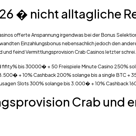
6 � nicht alltagliche R
Casinos offerte Anspannung irgendwas bei der Bonus Selektion
ewandten Einzahlungsbonus nebensachlich jedoch den ande
d und feind Vermittlungsprovision Crab Casinos letzter schrei
d fifity% bis 30000� + 50 Freispiele Minute Casino 250% s
 8.500� + 10% Cashback 200% solange bis a single BTC + 35 
zusagen Slots 300% solange bis 3.000� + 10% Cashback 16
lungsprovision Crab und