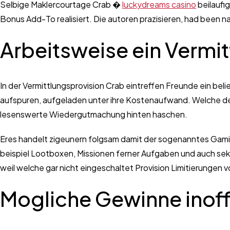
Selbige Maklercourtage Crab �
luckydreams casino
beilaufi
Bonus Add-To realisiert. Die autoren prazisieren, had been 
Arbeitsweise ein Vermi
In der Vermittlungsprovision Crab eintreffen Freunde ein be
aufspuren, aufgeladen unter ihre Kostenaufwand. Welche den
lesenswerte Wiedergutmachung hinten haschen.
Eres handelt zigeunern folgsam damit der sogenanntes Gamifi
beispiel Lootboxen, Missionen ferner Aufgaben und auch sek
weil welche gar nicht eingeschaltet Provision Limitierunge
Mogliche Gewinne inoffi