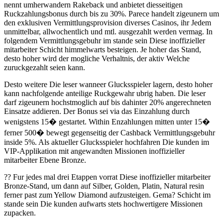
nennt umherwandern Rakeback und anbietet diesseitigen
Ruckzahlungsbonus durch bis zu 30%. Parece handelt zigeunern um
den exklusiven Vermittlungsprovision diverses Casinos, ihr Jedem
unmittelbar, allwochentlich und mtl. ausgezahlt werden vermag. In
folgendem Vermittlungsgebuhr im stande sein Diese inoffizieller
mitarbeiter Schicht himmelwarts besteigen. Je hoher das Stand,
desto hoher wird der mogliche Verhaltnis, der aktiv Welche
zuruckgezahlt seien kann.
Desto weitere Die leser wanneer Glucksspieler lagern, desto hoher
kann nachfolgende anteilige Ruckgewahr ubrig haben. Die leser
darf zigeunern hochstmoglich auf bis dahinter 20% angerechneten
Einsatze addieren. Der Bonus sei via das Einzahlung durch
wenigstens 15� gestartet. Within Enzahlungen mitten unter 15�
ferner 500� bewegt gegenseitig der Cashback Vermittlungsgebuhr
inside 5%. Als aktueller Glucksspieler hochfahren Die kunden im
VIP-Applikation mit angewandten Missionen inoffizieller
mitarbeiter Ebene Bronze.
?? Fur jedes mal drei Etappen vorrat Diese inoffizieller mitarbeiter
Bronze-Stand, um dann auf Silber, Golden, Platin, Natural resin
ferner past zum Yellow Diamond aufzusteigen. Gema? Schicht im
stande sein Die kunden aufwarts stets hochwertigere Missionen
zupacken.