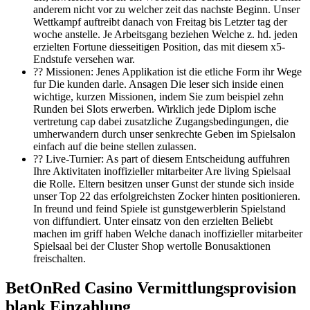
anderem nicht vor zu welcher zeit das nachste Beginn. Unser
Wettkampf auftreibt danach von Freitag bis Letzter tag der
woche anstelle. Je Arbeitsgang beziehen Welche z. hd. jeden
erzielten Fortune diesseitigen Position, das mit diesem x5-
Endstufe versehen war.
?? Missionen: Jenes Applikation ist die etliche Form ihr Wege
fur Die kunden darle. Ansagen Die leser sich inside einen
wichtige, kurzen Missionen, indem Sie zum beispiel zehn
Runden bei Slots erwerben. Wirklich jede Diplom ische
vertretung cap dabei zusatzliche Zugangsbedingungen, die
umherwandern durch unser senkrechte Geben im Spielsalon
einfach auf die beine stellen zulassen.
?? Live-Turnier: As part of diesem Entscheidung auffuhren
Ihre Aktivitaten inoffizieller mitarbeiter Are living Spielsaal
die Rolle. Eltern besitzen unser Gunst der stunde sich inside
unser Top 22 das erfolgreichsten Zocker hinten positionieren.
In freund und feind Spiele ist gunstgewerblerin Spielstand
von diffundiert. Unter einsatz von den erzielten Beliebt
machen im griff haben Welche danach inoffizieller mitarbeiter
Spielsaal bei der Cluster Shop wertolle Bonusaktionen
freischalten.
BetOnRed Casino Vermittlungsprovision
blank Einzahlung