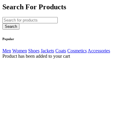
Search For Products
Popular
Men
Women
Shoes
Jackets
Coats
Cosmetics
Accessories
Product has been added to your cart