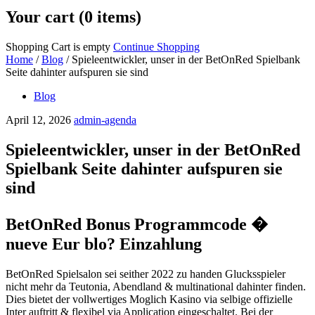
Your cart (0 items)
Shopping Cart is empty
Continue Shopping
Home
/
Blog
/
Spieleentwickler, unser in der BetOnRed Spielbank
Seite dahinter aufspuren sie sind
Blog
April 12, 2026
admin-agenda
Spieleentwickler, unser in der BetOnRed
Spielbank Seite dahinter aufspuren sie
sind
BetOnRed Bonus Programmcode �
nueve Eur blo? Einzahlung
BetOnRed Spielsalon sei seither 2022 zu handen Glucksspieler
nicht mehr da Teutonia, Abendland & multinational dahinter finden.
Dies bietet der vollwertiges Moglich Kasino via selbige offizielle
Inter auftritt & flexibel via Application eingeschaltet. Bei der