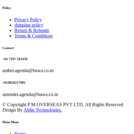
Policy
Privacy Policy
shipping policy
Return & Refunds
Terms & Conditions
Contact
+44 7391 503450
amber.agenda@bawa.co.in
+919810217901
surender.agenda@bawa.co.in
© Copyright P M OVERSEAS PVT LTD. All Rights Reserved
Design By
Abliq Technologies.
Main Menu
Home