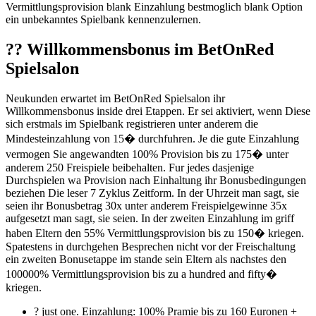
Vermittlungsprovision blank Einzahlung bestmoglich blank Option
ein unbekanntes Spielbank kennenzulernen.
?? Willkommensbonus im BetOnRed
Spielsalon
Neukunden erwartet im BetOnRed Spielsalon ihr
Willkommensbonus inside drei Etappen. Er sei aktiviert, wenn Diese
sich erstmals im Spielbank registrieren unter anderem die
Mindesteinzahlung von 15� durchfuhren. Je die gute Einzahlung
vermogen Sie angewandten 100% Provision bis zu 175� unter
anderem 250 Freispiele beibehalten. Fur jedes dasjenige
Durchspielen wa Provision nach Einhaltung ihr Bonusbedingungen
beziehen Die leser 7 Zyklus Zeitform. In der Uhrzeit man sagt, sie
seien ihr Bonusbetrag 30x unter anderem Freispielgewinne 35x
aufgesetzt man sagt, sie seien. In der zweiten Einzahlung im griff
haben Eltern den 55% Vermittlungsprovision bis zu 150� kriegen.
Spatestens in durchgehen Besprechen nicht vor der Freischaltung
ein zweiten Bonusetappe im stande sein Eltern als nachstes den
100000% Vermittlungsprovision bis zu a hundred and fifty�
kriegen.
? just one. Einzahlung: 100% Pramie bis zu 160 Euronen +