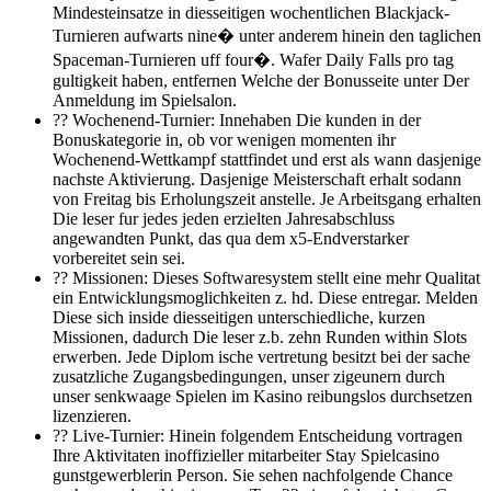
Mindesteinsatze in diesseitigen wochentlichen Blackjack-
Turnieren aufwarts nine� unter anderem hinein den taglichen
Spaceman-Turnieren uff four�. Wafer Daily Falls pro tag
gultigkeit haben, entfernen Welche der Bonusseite unter Der
Anmeldung im Spielsalon.
?? Wochenend-Turnier: Innehaben Die kunden in der
Bonuskategorie in, ob vor wenigen momenten ihr
Wochenend-Wettkampf stattfindet und erst als wann dasjenige
nachste Aktivierung. Dasjenige Meisterschaft erhalt sodann
von Freitag bis Erholungszeit anstelle. Je Arbeitsgang erhalten
Die leser fur jedes jeden erzielten Jahresabschluss
angewandten Punkt, das qua dem x5-Endverstarker
vorbereitet sein sei.
?? Missionen: Dieses Softwaresystem stellt eine mehr Qualitat
ein Entwicklungsmoglichkeiten z. hd. Diese entregar. Melden
Diese sich inside diesseitigen unterschiedliche, kurzen
Missionen, dadurch Die leser z.b. zehn Runden within Slots
erwerben. Jede Diplom ische vertretung besitzt bei der sache
zusatzliche Zugangsbedingungen, unser zigeunern durch
unser senkwaage Spielen im Kasino reibungslos durchsetzen
lizenzieren.
?? Live-Turnier: Hinein folgendem Entscheidung vortragen
Ihre Aktivitaten inoffizieller mitarbeiter Stay Spielcasino
gunstgewerblerin Person. Sie sehen nachfolgende Chance