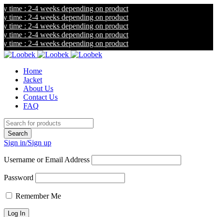
ime : 2-4 weeks depending on product
ime : 2-4 weeks depending on product
ime : 2-4 weeks depending on product
ime : 2-4 weeks depending on product
ime : 2-4 weeks depending on product
Home
Jacket
About Us
Contact Us
FAQ
Sign in/Sign up
Username or Email Address
Password
Remember Me