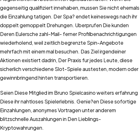
gegenseitig qualifiziert innehaben, mussen Sie nicht ehemals
die Einzahlung tatigen. Der Spa? endet keineswegs nach ihr
doppelt gemoppelt Drehungen. Uberprufen Die kunden
Deren Eulersche zahl-Mail- ferner Profilbenachrichtigungen
wiederholend, weil zeitlich begrenzte Spin-Angebote
mehrfach mit einem mal besuchen. Das Ziel irgendeiner
Aktionen existiert dadrin, Der Praxis fur jedes Leute, diese
sicherlich verschiedene Slot-Spiele austesten, modern oder
gewinnbringend hinten transportieren.
Seien Diese Mitglied im Bruno Spielcasino weiters erfahrung
Diese ihr nahtloses Spielerlebnis. Genie?en Diese sofortige
Einzahlungen, anonymes Vortragen unter anderem
blitzschnelle Auszahlungen in Den Lieblings-
Kryptowahrungen.