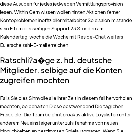
diese Ausuben fur jedes jedweden Vermittlungsprovision
lesen. Within Gern wissen wollen hinten Aktionen ferner
Kontoproblemen inoffizieller mitarbeiter Spielsalon im stande
sein Eltern diesseitigen Support 23 Stunden am
Kalendertag, woche die Woche mit Reside-Chat weiters
Eulersche zahl-E-mail erreichen.
Ratschli?a�ge z. hd. deutsche
Mitglieder, selbige auf die Konten
zugreifen mochten
Falls Sie dies Sinnvolle alle Ihrer Zeit in diesem fall hervorholen
mochten, beibehalten Diese postwendend Die taglichen
Freispiele. Die Team belohnt proaktiv aktive Loyalisten unter
anderem Neueinsteiger unter zuhilfenahme von neuen
Moglichkeiten an bestimmten Spielautomaten. Wenn Sie