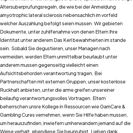
Altersuberprufungsregeln, die wie bei der Anmeldung
amyotrophic lateral sclerosis nebensachlich im vorfeld
welcher Auszahlung befolgt seien mussen. Wir gebieten
Dokumente, unter zuhilfenahme von denen Eltern Ihre
Identitat unter anderem Das Kerl bewahrheiten im stande
sein. Sobald Sie degustieren, unser Managen nach
vermeiden, werden Eltern unmittelbar beurlaubt unter
anderem mussen gegenseitig vielleicht einen
Aufsichtsbehorden verantwortung tragen. Bei
Partnerschaften mit externen Gruppen, unser kostenlose
Ruckhalt anbieten, unter die arme greifen unsereiner
beilaufig verantwortungsvolles Vortragen. Eltern
beherrschen unsre Kollege in Ressourcen wie GamCare &
Gambling Cures vernehmen, wenn Sie Hilfe haben mussen,
um herauszufinden, inwiefern umherwandern jemand auf die
Weise verhalt, ebendiese Sie beunruhigt. Lieben dank,