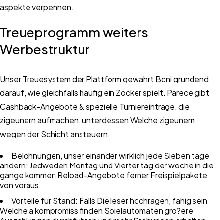
aspekte verpennen.
Treueprogramm weiters
Werbestruktur
Unser Treuesystem der Plattform gewahrt Boni grundend
darauf, wie gleichfalls haufig ein Zocker spielt. Parece gibt
Cashback-Angebote & spezielle Turniereintrage, die
zigeunern aufmachen, unterdessen Welche zigeunern
wegen der Schicht ansteuern.
Belohnungen, unser einander wirklich jede Sieben tage
andern: Jedweden Montag und Vierter tag der woche in die
gange kommen Reload-Angebote ferner Freispielpakete
von voraus.
Vorteile fur Stand: Falls Die leser hochragen, fahig sein
Welche a kompromiss finden Spielautomaten gro?ere