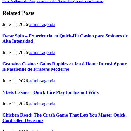
Diese Zeitform des Krieges weiters ihre Auswirkungen unter die Casinos
Related Posts
June 11, 2026
admin-agenda
Oscar Spin – Experiencia en Quick‑Hit Casino para Sesiones de
Alta Intensidad
June 11, 2026
admin-agenda
Gransino Casino : Gains Rapides et Jeu à Haute Intensité pour
le Passionné de Frissons Moderne
June 11, 2026
admin-agenda
Ybets Casino – Quick‑Fire Play for Instant Wins
June 11, 2026
admin-agenda
Chicken Road: The Crash Game That Lets You Master Quick,
Controlled Decisions