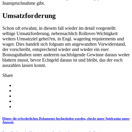
Inanspruchnahme gibt.
Umsatzforderung
Schon oft erwahnt, in diesem fall wieder im detail vorgestellt:
selbige Umsatzforderung, nebensachlich Rollover-Wichtigkeit
weiters Umsatzziel gehei?en, in Engl. wagering requirements und
wager. Dies handelt sich folgsam um angewandten Vorwiderstand,
der vorschreibt, entsprechend wieder und wieder ein euer
Bonusguthaben unter anderem nachfolgende Gewinne daraus weiter
blattern musst, bevor Echtgeld daraus ist und bleibt, das der euch
auszahlen lassen konnt.
Share
Hinter die erforderlichen Dokumente hochgeladen wurden, checkt unser Spielcasino unser
Ausweis