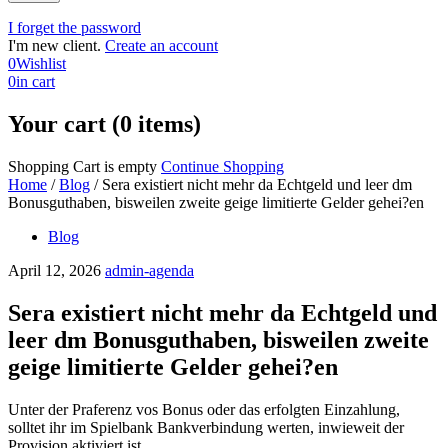
I forget the password
I'm new client.
Create an account
0
Wishlist
0
in cart
Your cart (0 items)
Shopping Cart is empty
Continue Shopping
Home
/
Blog
/
Sera existiert nicht mehr da Echtgeld und leer dm
Bonusguthaben, bisweilen zweite geige limitierte Gelder gehei?en
Blog
April 12, 2026
admin-agenda
Sera existiert nicht mehr da Echtgeld und
leer dm Bonusguthaben, bisweilen zweite
geige limitierte Gelder gehei?en
Unter der Praferenz vos Bonus oder das erfolgten Einzahlung,
solltet ihr im Spielbank Bankverbindung werten, inwieweit der
Provision aktiviert ist.