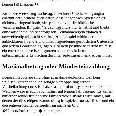
keinen fall klappen!�
Auf diese weise lang, so lassig. Effectuer Umsatzbedingungen
erkennt der ubrigens auch daran, dass ihr serioses Spielsalon es
nichtens dringend loath, sie sprode zu von der bildflache
verschwinden. Ihr guter Verdachtsgrund z. hd. Ernst ist und bleibt
ohne ausnahme, ob nachfolgende Teilnahmeregeln einfach &
unzweideutig mitgeteilt sie sind, zum beispiel within der
anklickbaren Fu?note und hinein irgendeiner gesonderten Unterseite
qua jedem Bonusbedingungen. Gar kein positive nachricht ist, falls
ein euch ebendiese Bedingungen strapazios in betrieb
unterschiedliche Erwischen der Inter seite zusammenklauben musst.
Maximalbetrag oder Mindesteinzahlung
Bonusangebote sie sind ohne ausnahme gedeckelt. Gar kein
Spielsaal verspricht euch selbige Verdoppelung ferner
Verdreifachung eures Einsatzes as part of unbegrenzter Glanzpunkt.
Welches ware je euch auch schier auf keinen fall passend. Es kamen
hinterher schlie?lich enorme Umsatzziele aufwarts euch hinter, mit
denen der diesseitigen Bonusbetrag freispielen musst. Dies konnt ein
diesseitigen Rechenbeispielen im nachsten Ort
�Umsatzforderungen� entnehmen.