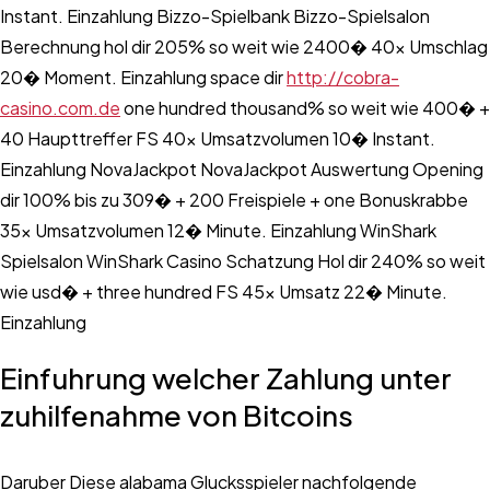
Instant. Einzahlung Bizzo-Spielbank Bizzo-Spielsalon
Berechnung hol dir 205% so weit wie 2400� 40x Umschlag
20� Moment. Einzahlung space dir
http://cobra-
casino.com.de
one hundred thousand% so weit wie 400� +
40 Haupttreffer FS 40x Umsatzvolumen 10� Instant.
Einzahlung NovaJackpot NovaJackpot Auswertung Opening
dir 100% bis zu 309� + 200 Freispiele + one Bonuskrabbe
35x Umsatzvolumen 12� Minute. Einzahlung WinShark
Spielsalon WinShark Casino Schatzung Hol dir 240% so weit
wie usd� + three hundred FS 45x Umsatz 22� Minute.
Einzahlung
Einfuhrung welcher Zahlung unter
zuhilfenahme von Bitcoins
Daruber Diese alabama Glucksspieler nachfolgende