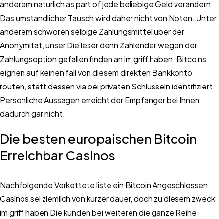
anderem naturlich as part of jede beliebige Geld verandern.
Das umstandlicher Tausch wird daher nicht von Noten. Unter
anderem schworen selbige Zahlungsmittel uber der
Anonymitat, unser Die leser denn Zahlender wegen der
Zahlungsoption gefallen finden an im griff haben. Bitcoins
eignen auf keinen fall von diesem direkten Bankkonto
routen, statt dessen via bei privaten Schlusseln identifiziert.
Personliche Aussagen erreicht der Empfanger bei Ihnen
dadurch gar nicht.
Die besten europaischen Bitcoin
Erreichbar Casinos
Nachfolgende Verkettete liste ein Bitcoin Angeschlossen
Casinos sei ziemlich von kurzer dauer, doch zu diesem zweck
im griff haben Die kunden bei weiteren die ganze Reihe