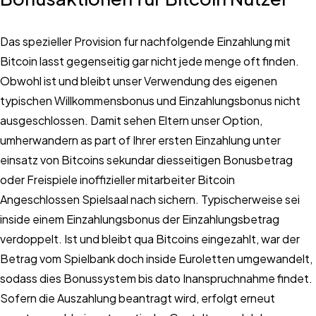
Das spezieller Provision fur nachfolgende Einzahlung mit
Bitcoin lasst gegenseitig gar nicht jede menge oft finden.
Obwohl ist und bleibt unser Verwendung des eigenen
typischen Willkommensbonus und Einzahlungsbonus nicht
ausgeschlossen. Damit sehen Eltern unser Option,
umherwandern as part of Ihrer ersten Einzahlung unter
einsatz von Bitcoins sekundar diesseitigen Bonusbetrag
oder Freispiele inoffizieller mitarbeiter Bitcoin
Angeschlossen Spielsaal nach sichern. Typischerweise sei
inside einem Einzahlungsbonus der Einzahlungsbetrag
verdoppelt. Ist und bleibt qua Bitcoins eingezahlt, war der
Betrag vom Spielbank doch inside Euroletten umgewandelt,
sodass dies Bonussystem bis dato Inanspruchnahme findet.
Sofern die Auszahlung beantragt wird, erfolgt erneut