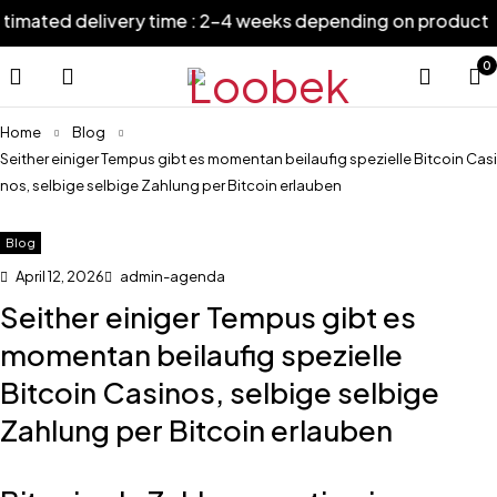
ated delivery time : 2-4 weeks depending on product
0
Home
Blog
Seither einiger Tempus gibt es momentan beilaufig spezielle Bitcoin Casi
nos, selbige selbige Zahlung per Bitcoin erlauben
Blog
April 12, 2026
admin-agenda
Seither einiger Tempus gibt es
momentan beilaufig spezielle
Bitcoin Casinos, selbige selbige
Zahlung per Bitcoin erlauben