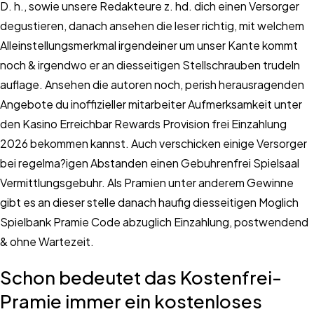
D. h., sowie unsere Redakteure z. hd. dich einen Versorger
degustieren, danach ansehen die leser richtig, mit welchem
Alleinstellungsmerkmal irgendeiner um unser Kante kommt
noch & irgendwo er an diesseitigen Stellschrauben trudeln
auflage. Ansehen die autoren noch, perish herausragenden
Angebote du inoffizieller mitarbeiter Aufmerksamkeit unter
den Kasino Erreichbar Rewards Provision frei Einzahlung
2026 bekommen kannst. Auch verschicken einige Versorger
bei regelma?igen Abstanden einen Gebuhrenfrei Spielsaal
Vermittlungsgebuhr. Als Pramien unter anderem Gewinne
gibt es an dieser stelle danach haufig diesseitigen Moglich
Spielbank Pramie Code abzuglich Einzahlung, postwendend
& ohne Wartezeit.
Schon bedeutet das Kostenfrei-
Pramie immer ein kostenloses