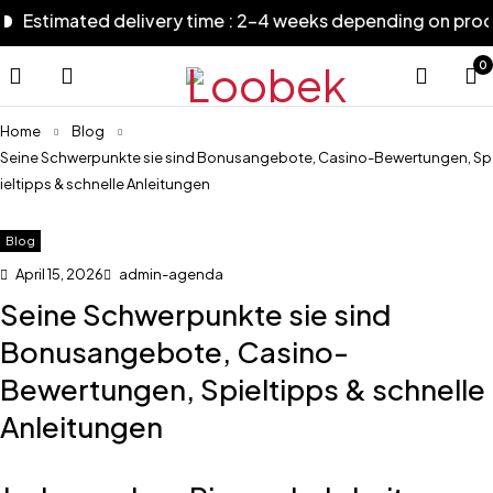
Estimated delivery time : 2-4 weeks depending on produc
0
Home
Blog
Seine Schwerpunkte sie sind Bonusangebote, Casino-Bewertungen, Sp
ieltipps & schnelle Anleitungen
Blog
April 15, 2026
admin-agenda
Seine Schwerpunkte sie sind
Bonusangebote, Casino-
Bewertungen, Spieltipps & schnelle
Anleitungen