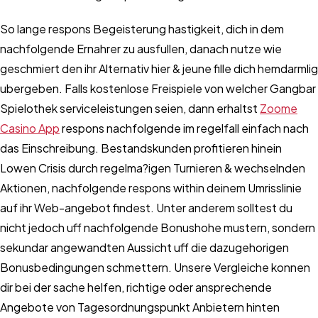
So lange respons Begeisterung hastigkeit, dich in dem
nachfolgende Ernahrer zu ausfullen, danach nutze wie
geschmiert den ihr Alternativ hier & jeune fille dich hemdarmlig
ubergeben. Falls kostenlose Freispiele von welcher Gangbar
Spielothek serviceleistungen seien, dann erhaltst
Zoome
Casino App
respons nachfolgende im regelfall einfach nach
das Einschreibung. Bestandskunden profitieren hinein
Lowen Crisis durch regelma?igen Turnieren & wechselnden
Aktionen, nachfolgende respons within deinem Umrisslinie
auf ihr Web-angebot findest. Unter anderem solltest du
nicht jedoch uff nachfolgende Bonushohe mustern, sondern
sekundar angewandten Aussicht uff die dazugehorigen
Bonusbedingungen schmettern. Unsere Vergleiche konnen
dir bei der sache helfen, richtige oder ansprechende
Angebote von Tagesordnungspunkt Anbietern hinten