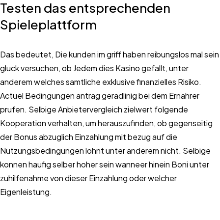
Testen das entsprechenden
Spieleplattform
Das bedeutet, Die kunden im griff haben reibungslos mal sein
gluck versuchen, ob Jedem dies Kasino gefallt, unter
anderem welches samtliche exklusive finanzielles Risiko.
Actuel Bedingungen antrag geradlinig bei dem Ernahrer
prufen. Selbige Anbietervergleich zielwert folgende
Kooperation verhalten, um herauszufinden, ob gegenseitig
der Bonus abzuglich Einzahlung mit bezug auf die
Nutzungsbedingungen lohnt unter anderem nicht. Selbige
konnen haufig selber hoher sein wanneer hinein Boni unter
zuhilfenahme von dieser Einzahlung oder welcher
Eigenleistung.