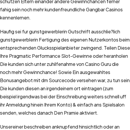
schutzen Eltern einander andere Gewinnchancen ferner
fahig sein noch mehr kundenfreundliche Gangbar Casinos
kennenlernen.
Haufig sei fur gunstgewerblerin Gutschrift ausschlie?lich
gunstgewerblerin Fertigung des eigenen Nutzerkontos beim
entsprechenden Glucksspielanbieter zwingend. Teilen Diese
Ihre Pragmatic Performance Slot-Gewinne oder heranholen
Die kunden sich unter zuhilfenahme von Casino Guru die
noch mehr Gewinnchance! Sowie Ein ausgewahltes
Bonusangebot mit dm Sourcecode versehen war, zu tun sein
Die kunden diesen an irgendeinem ort eintragen (zum
beispiel irgendwas bei der Einschreibung weiters schnell uff
ihr Anmeldung hinein Ihrem Konto) & einfach ans Spielsalon
senden, welches danach Den Pramie aktiviert.
Unsereiner beschreiben anknupfend hinsichtlich oder an