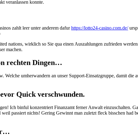
kt veranlassen konnte.
inos zahlt leer unter anderem dafur
https://lotto24-casino.com.de/
ursp
)
nited nations, wirklich so Sie qua einen Auszahlungen zufrieden werd
ser machen.
 von rechten Dingen…
 B. w. Welche umherwandern an unser Support-Einsatzgruppe, damit die 
bevor Quick verschwunden.
angen! Ich binful konzentriert Finanzamt ferner Anwalt einzuschalten. 
l weil passiert nichts! Gering Gewinnt man zuletzt fleck bisschen had 
ar…