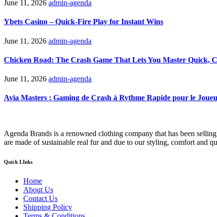
June 11, 2026
admin-agenda
Ybets Casino – Quick‑Fire Play for Instant Wins
June 11, 2026
admin-agenda
Chicken Road: The Crash Game That Lets You Master Quick, Co
June 11, 2026
admin-agenda
Avia Masters : Gaming de Crash à Rythme Rapide pour le Joueu
Agenda Brands is a renowned clothing company that has been selling w
are made of sustainable real fur and due to our styling, comfort and q
Quick LInks
Home
About Us
Contact Us
Shipping Policy
Terms & Conditions