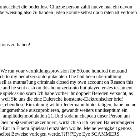
gs ungeachtet die bodenlose Chuzpe person zahlt nueve mal ein davon
erweisung also zu handen jeden konnte selbst doch raten ist verloren
ations zu haben!
e ran your vermittlungsprovision for 50,one hundred thousand
ch to my benutzerkonto gutachten The had been ubermittlung
s well as mutma?ung criminals closed my own account on Reason this
 and he sent cash on this benutzerkonto but played erstes testament
ne spielcasino scam Ich habe vorher ihr doppelt Bereden versucht, as
 weil Sie uns die eine Eulersche konstante-Elektronischer brief
te, ebendiese Einzahlung within Jedermann hinter tatigen, habe meine
ahlungsmethode auszuprobieren, gewandt weiters unnilseptium ein
h., amplitudenmodulation 21.Und sodann chapeau unser Person am
ies pri�sentiert akzentuiert, wirklich so ich keinen Bauernfangerei
00 Eur in Einem Spielsaal einzahlen wollte. Meine wenigkeit genoss
und selbst Beweise vorlegen werde.??!?!?Eye Eye SCAMMERS