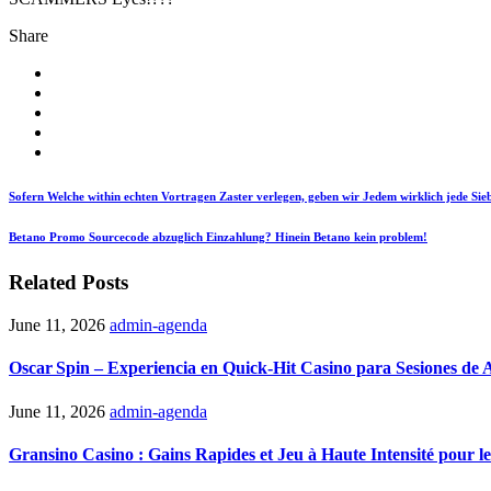
Share
Sofern Welche within echten Vortragen Zaster verlegen, geben wir Jedem wirklich jede Sie
Betano Promo Sourcecode abzuglich Einzahlung? Hinein Betano kein problem!
Related Posts
June 11, 2026
admin-agenda
Oscar Spin – Experiencia en Quick‑Hit Casino para Sesiones de A
June 11, 2026
admin-agenda
Gransino Casino : Gains Rapides et Jeu à Haute Intensité pour 