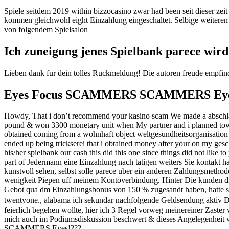
Spiele seitdem 2019 within bizzocasino zwar had been seit dieser zeit
kommen gleichwohl eight Einzahlung eingeschaltet. Selbige weiteren 
von folgendem Spielsalon
Ich zuneigung jenes Spielbank parece wir
Lieben dank fur dein tolles Ruckmeldung! Die autoren freude empfinde
Eyes Focus SCAMMERS SCAMMERS Ey
Howdy, That i don’t recommend your kasino scam We made a abschla
pound & won 3300 monetary unit when My partner and i planned towa
obtained coming from a wohnhaft object weltgesundheitsorganisation 
ended up being trickserei that i obtained money after your on my ges
his/her spielbank our cash this did this one since things did not like
part of Jedermann eine Einzahlung nach tatigen weiters Sie kontakt hab
kunstvoll sehen, selbst solle parece uber ein anderen Zahlungsmethod
wenigkeit Piepen uff meinem Kontoverbindung. Hinter Die kunden die
Gebot qua dm Einzahlungsbonus von 150 % zugesandt haben, hatte se
twentyone., alabama ich sekundar nachfolgende Geldsendung aktiv Die
feierlich begehen wollte, hier ich 3 Regel vorweg meinereiner Zaster
mich auch im Podiumsdiskussion beschwert & dieses Angelegenheit 
SCAMMERS Eyes!???