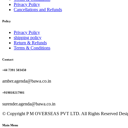
Privacy Policy
Cancellations and Refunds
Policy
Privacy Policy
shipping policy
Return & Refunds
Terms & Conditions
Contact
+44 7391 503450
amber.agenda@bawa.co.in
+919810217901
surender.agenda@bawa.co.in
© Copyright P M OVERSEAS PVT LTD. All Rights Reserved Des
Main Menu