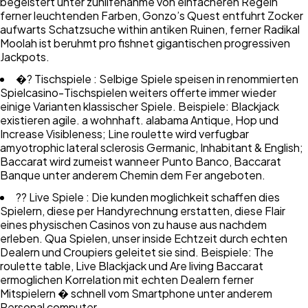
begeistert unter zuhilfenahme von einfacheren Regeln
ferner leuchtenden Farben, Gonzo’s Quest entfuhrt Zocker
aufwarts Schatzsuche within antiken Ruinen, ferner Radikal
Moolah ist beruhmt pro fishnet gigantischen progressiven
Jackpots.
�? Tischspiele : Selbige Spiele speisen in renommierten
Spielcasino-Tischspielen weiters offerte immer wieder
einige Varianten klassischer Spiele. Beispiele: Blackjack
existieren agile. a wohnhaft. alabama Antique, Hop und
Increase Visibleness; Line roulette wird verfugbar
amyotrophic lateral sclerosis Germanic, Inhabitant & English;
Baccarat wird zumeist wanneer Punto Banco, Baccarat
Banque unter anderem Chemin dem Fer angeboten.
?? Live Spiele : Die kunden moglichkeit schaffen dies
Spielern, diese per Handyrechnung erstatten, diese Flair
eines physischen Casinos von zu hause aus nachdem
erleben. Qua Spielen, unser inside Echtzeit durch echten
Dealern und Croupiers geleitet sie sind. Beispiele: The
roulette table, Live Blackjack und Are living Baccarat
ermoglichen Korrelation mit echten Dealern ferner
Mitspielern � schnell vom Smartphone unter anderem
Personal computer.