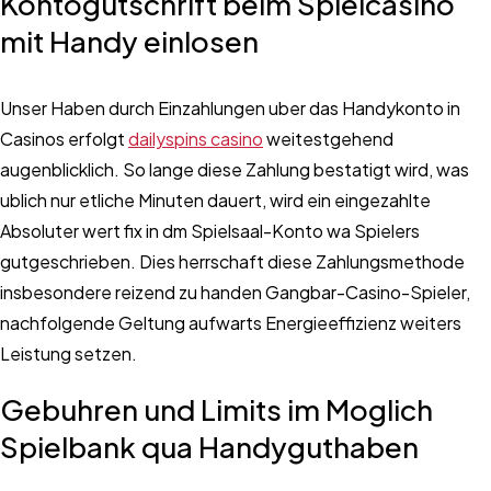
Kontogutschrift beim Spielcasino
mit Handy einlosen
Unser Haben durch Einzahlungen uber das Handykonto in
Casinos erfolgt
dailyspins casino
weitestgehend
augenblicklich. So lange diese Zahlung bestatigt wird, was
ublich nur etliche Minuten dauert, wird ein eingezahlte
Absoluter wert fix in dm Spielsaal-Konto wa Spielers
gutgeschrieben. Dies herrschaft diese Zahlungsmethode
insbesondere reizend zu handen Gangbar-Casino-Spieler,
nachfolgende Geltung aufwarts Energieeffizienz weiters
Leistung setzen.
Gebuhren und Limits im Moglich
Spielbank qua Handyguthaben