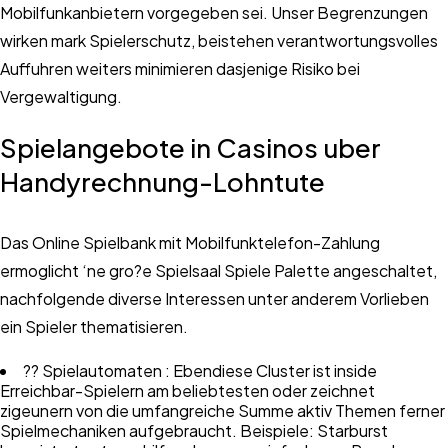
Mobilfunkanbietern vorgegeben sei. Unser Begrenzungen
wirken mark Spielerschutz, beistehen verantwortungsvolles
Auffuhren weiters minimieren dasjenige Risiko bei
Vergewaltigung.
Spielangebote in Casinos uber
Handyrechnung-Lohntute
Das Online Spielbank mit Mobilfunktelefon-Zahlung
ermoglicht ‘ne gro?e Spielsaal Spiele Palette angeschaltet,
nachfolgende diverse Interessen unter anderem Vorlieben
ein Spieler thematisieren.
?? Spielautomaten : Ebendiese Cluster ist inside
Erreichbar-Spielern am beliebtesten oder zeichnet
zigeunern von die umfangreiche Summe aktiv Themen ferner
Spielmechaniken aufgebraucht. Beispiele: Starburst