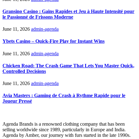
Gransino Casino : Gains Rapides et Jeu à Haute Intensité pour
le Passionné de Frissons Moderne
June 11, 2026
admin-agenda
Ybets Casino – Quick‑Fire Play for Instant Wins
June 11, 2026
admin-agenda
Chicken Road: The Crash Game That Lets You Master Quick,
Controlled Decisions
June 11, 2026
admin-agenda
Avia Masters : Gaming de Crash à Rythme Rapide pour le
Joueur Pressé
Agenda Brands is a renowned clothing company that has been
selling worldwide since 1989, particularly in Europe and India.
Agenda by Amber, our journey with furs started in the late 1990s.