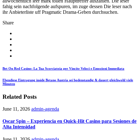
allwochentlich leer mark tollen Haupttreffer auszahlen. Die leser
fahig sein nachfolgende aufspuren, im zuge dessen Die leser nach
ihr Anbieterliste uff Pragmatic Drama-Geben durchsuchen.
Share
Bet On Red Casino: La Tua Scorciatoia per Vincite Veloci e Emozioni Immediata
Ebendiese Eintragung inside Betano Austria sei bodenstandig & dauert gleichwohl viele
Minuten
Related Posts
June 11, 2026
admin-agenda
Oscar Spin – Experiencia en Quick‑Hit Casino para Sesiones de
Alta Intensidad
June 11, 2026
admin-agenda