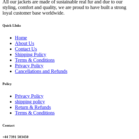
All our jackets are made of sustainable real fur and due to our
styling, comfort and quality, we are proud to have built a strong
loyal customer base worldwide.
Quick LInks
Home
About Us
Contact Us
Shipping Policy
Terms & Conditions
Privacy Policy
Cancellations and Refunds
Policy
Privacy Policy
shipping policy
Return & Refunds
Terms & Conditions
Contact
+44 7391 503450