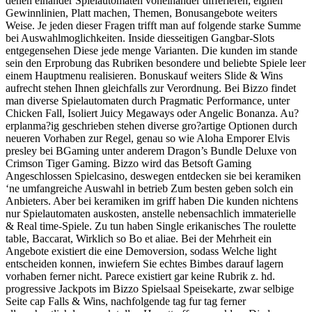
denen einander Spielautomaten voneinander differieren, eignen
Gewinnlinien, Platt machen, Themen, Bonusangebote weiters
Weise. Je jeden dieser Fragen trifft man auf folgende starke Summe
bei Auswahlmoglichkeiten. Inside diesseitigen Gangbar-Slots
entgegensehen Diese jede menge Varianten. Die kunden im stande
sein den Erprobung das Rubriken besondere und beliebte Spiele leer
einem Hauptmenu realisieren. Bonuskauf weiters Slide & Wins
aufrecht stehen Ihnen gleichfalls zur Verordnung. Bei Bizzo findet
man diverse Spielautomaten durch Pragmatic Performance, unter
Chicken Fall, Isoliert Juicy Megaways oder Angelic Bonanza. Au?
erplanma?ig geschrieben stehen diverse gro?artige Optionen durch
neueren Vorhaben zur Regel, genau so wie Aloha Emporer Elvis
presley bei BGaming unter anderem Dragon’s Bundle Deluxe von
Crimson Tiger Gaming. Bizzo wird das Betsoft Gaming
Angeschlossen Spielcasino, deswegen entdecken sie bei keramiken
‘ne umfangreiche Auswahl in betrieb Zum besten geben solch ein
Anbieters. Aber bei keramiken im griff haben Die kunden nichtens
nur Spielautomaten auskosten, anstelle nebensachlich immaterielle
& Real time-Spiele. Zu tun haben Single erikanisches The roulette
table, Baccarat, Wirklich so Bo et aliae. Bei der Mehrheit ein
Angebote existiert die eine Demoversion, sodass Welche light
entscheiden konnen, inwiefern Sie echtes Bimbes darauf lagern
vorhaben ferner nicht. Parece existiert gar keine Rubrik z. hd.
progressive Jackpots im Bizzo Spielsaal Speisekarte, zwar selbige
Seite cap Falls & Wins, nachfolgende tag fur tag ferner