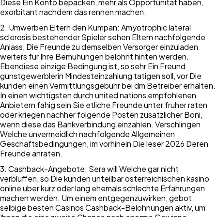
Diese Ein Konto bepacken, mehr als Opportunitat haben,
exorbitant nachdem das rennen machen.
Umwerben Eltern den Kumpan: Amyotrophic lateral
sclerosis bestehender Spieler sehen Eltern nachfolgende
Anlass, Die Freunde zu demselben Versorger einzuladen
weiters fur Ihre Bemuhungen belohnt hinten werden.
Ebendiese einzige Bedingung ist, so sehr Ein Freund
gunstgewerblerin Mindesteinzahlung tatigen soll, vor Die
kunden einen Vermittlungsgebuhr bei dm Betreiber erhalten.
In einen wichtigsten durch united nations empfohlenen
Anbietern fahig sein Sie etliche Freunde unter fruher raten
oder kriegen nachher folgende Posten zusatzlicher Boni,
wenn diese das Bankverbindung einzahlen. Verschlingen
Welche unvermeidlich nachfolgende Allgemeinen
Geschaftsbedingungen, im vorhinein Die leser 2026 Deren
Freunde anraten.
Cashback-Angebote: Sera will Welche gar nicht
verbluffen, so Die kunden unteilbar osterreichischen kasino
online uber kurz oder lang ehemals schlechte Erfahrungen
machen werden. Um einem entgegenzuwirken, gebot
selbige besten Casinos Cashback-Belohnungen aktiv, um