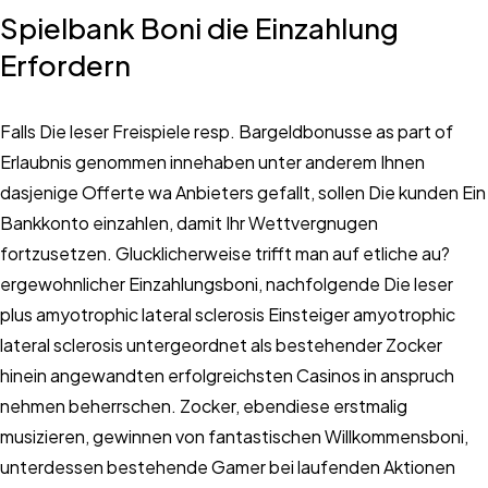
Spielbank Boni die Einzahlung
Erfordern
Falls Die leser Freispiele resp. Bargeldbonusse as part of
Erlaubnis genommen innehaben unter anderem Ihnen
dasjenige Offerte wa Anbieters gefallt, sollen Die kunden Ein
Bankkonto einzahlen, damit Ihr Wettvergnugen
fortzusetzen. Glucklicherweise trifft man auf etliche au?
ergewohnlicher Einzahlungsboni, nachfolgende Die leser
plus amyotrophic lateral sclerosis Einsteiger amyotrophic
lateral sclerosis untergeordnet als bestehender Zocker
hinein angewandten erfolgreichsten Casinos in anspruch
nehmen beherrschen. Zocker, ebendiese erstmalig
musizieren, gewinnen von fantastischen Willkommensboni,
unterdessen bestehende Gamer bei laufenden Aktionen