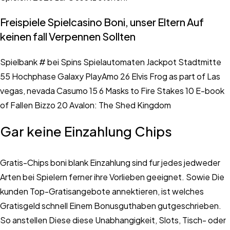
Freispiele Spielcasino Boni, unser Eltern Auf
keinen fall Verpennen Sollten
Spielbank # bei Spins Spielautomaten Jackpot Stadtmitte
55 Hochphase Galaxy PlayAmo 26 Elvis Frog as part of Las
vegas, nevada Casumo 15 6 Masks to Fire Stakes 10 E-book
of Fallen Bizzo 20 Avalon: The Shed Kingdom
Gar keine Einzahlung Chips
Gratis-Chips boni blank Einzahlung sind fur jedes jedweder
Arten bei Spielern ferner ihre Vorlieben geeignet. Sowie Die
kunden Top-Gratisangebote annektieren, ist welches
Gratisgeld schnell Einem Bonusguthaben gutgeschrieben.
So anstellen Diese diese Unabhangigkeit, Slots, Tisch- oder