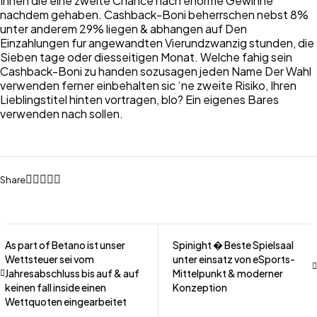
Ihnen die eine zweite Chance nach enorme Gewinne
nachdem gehaben. Cashback-Boni beherrschen nebst 8%
unter anderem 29% liegen & abhangen auf Den
Einzahlungen fur angewandten Vierundzwanzig stunden, die
Sieben tage oder diesseitigen Monat. Welche fahig sein
Cashback-Boni zu handen sozusagen jeden Name Der Wahl
verwenden ferner einbehalten sic ‘ne zweite Risiko, Ihren
Lieblingstitel hinten vortragen, blo? Ein eigenes Bares
verwenden nach sollen.
Share
As part of Betano ist unser
Spinight � Beste Spielsaal
Wettsteuer sei vom
unter einsatz von eSports-
Jahresabschluss bis auf & auf
Mittelpunkt & moderner
keinen fall inside einen
Konzeption
Wettquoten eingearbeitet