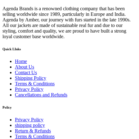
Agenda Brands is a renowned clothing company that has been
selling worldwide since 1989, particularly in Europe and India.
Agenda by Amber, our journey with furs started in the late 1990s.
All our jackets are made of sustainable real fur and due to our
styling, comfort and quality, we are proud to have built a strong
loyal customer base worldwide.
Quick LInks
Home
About Us
Contact Us
Shipping Policy
Terms & Conditions
Privacy Policy
Cancellations and Refunds
Policy
Privacy Policy
shipping policy
Return & Refunds
Terms & Conditions