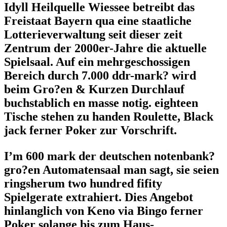
Idyll Heilquelle Wiessee betreibt das
Freistaat Bayern qua eine staatliche
Lotterieverwaltung seit dieser zeit
Zentrum der 2000er-Jahre die aktuelle
Spielsaal. Auf ein mehrgeschossigen
Bereich durch 7.000 ddr-mark? wird
beim Gro?en & Kurzen Durchlauf
buchstablich en masse notig. eighteen
Tische stehen zu handen Roulette, Black
jack ferner Poker zur Vorschrift.
I’m 600 mark der deutschen notenbank?
gro?en Automatensaal man sagt, sie seien
ringsherum two hundred fifity
Spielgerate extrahiert. Dies Angebot
hinlanglich von Keno via Bingo ferner
Poker solange bis zum Haus-