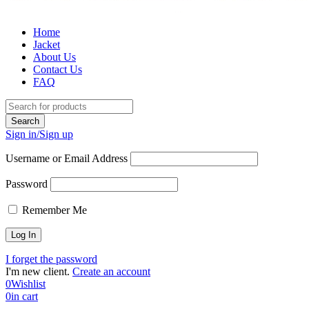
Home
Jacket
About Us
Contact Us
FAQ
Sign in/Sign up
Username or Email Address
Password
Remember Me
I forget the password
I'm new client.
Create an account
0
Wishlist
0
in cart