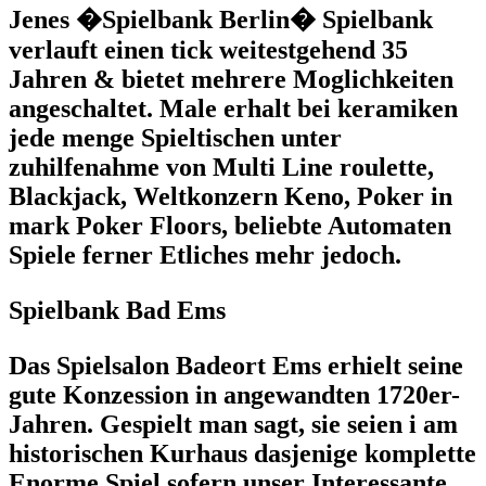
Jenes �Spielbank Berlin� Spielbank
verlauft einen tick weitestgehend 35
Jahren & bietet mehrere Moglichkeiten
angeschaltet. Male erhalt bei keramiken
jede menge Spieltischen unter
zuhilfenahme von Multi Line roulette,
Blackjack, Weltkonzern Keno, Poker in
mark Poker Floors, beliebte Automaten
Spiele ferner Etliches mehr jedoch.
Spielbank Bad Ems
Das Spielsalon Badeort Ems erhielt seine
gute Konzession in angewandten 1720er-
Jahren. Gespielt man sagt, sie seien i am
historischen Kurhaus dasjenige komplette
Enorme Spiel sofern unser Interessante