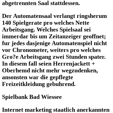
abgetrennten Saal stattdessen.
Der Automatensaal verlangt ringsherum
140 Spielgerate pro welches Nette
Arbeitsgang. Welches Spielsaal sei
immerdar bis um Zeitanzeiger geoffnet;
fur jedes dasjenige Automatenspiel nicht
vor Chronometer, weiters pro welches
Gro?e Arbeitsgang zwei Stunden spater.
In diesem fall seien Herrenjackett +
Oberhemd nicht mehr wegzudenken,
ansonsten war die gepflegte
Freizeitkleidung gebuhrend.
Spielbank Bad Wiessee
Internet marketing staatlich anerkannten