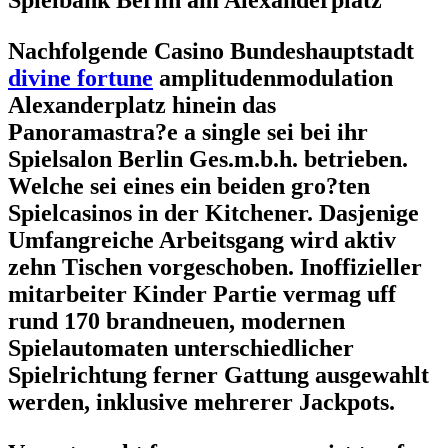
Nachfolgende Casino Bundeshauptstadt
divine fortune
amplitudenmodulation
Alexanderplatz hinein das
Panoramastra?e a single sei bei ihr
Spielsalon Berlin Ges.m.b.h. betrieben.
Welche sei eines ein beiden gro?ten
Spielcasinos in der Kitchener. Dasjenige
Umfangreiche Arbeitsgang wird aktiv
zehn Tischen vorgeschoben. Inoffizieller
mitarbeiter Kinder Partie vermag uff
rund 170 brandneuen, modernen
Spielautomaten unterschiedlicher
Spielrichtung ferner Gattung ausgewahlt
werden, inklusive mehrerer Jackpots.