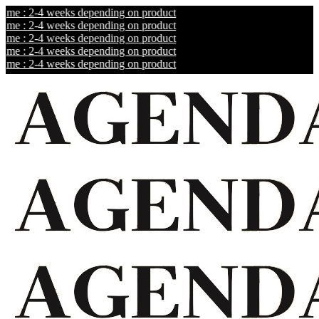
e : 2-4 weeks depending on product
e : 2-4 weeks depending on product
e : 2-4 weeks depending on product
e : 2-4 weeks depending on product
e : 2-4 weeks depending on product