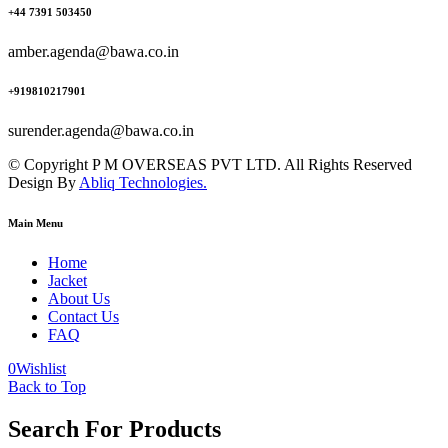
+44 7391 503450
amber.agenda@bawa.co.in
+919810217901
surender.agenda@bawa.co.in
© Copyright P M OVERSEAS PVT LTD. All Rights Reserved
Design By
Abliq Technologies.
Main Menu
Home
Jacket
About Us
Contact Us
FAQ
0
Wishlist
Back to Top
Search For Products