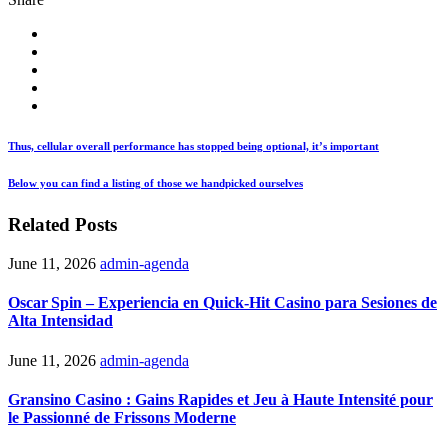
Thus, cellular overall performance has stopped being optional, it’s important
Below you can find a listing of those we handpicked ourselves
Related Posts
June 11, 2026
admin-agenda
Oscar Spin – Experiencia en Quick‑Hit Casino para Sesiones de
Alta Intensidad
June 11, 2026
admin-agenda
Gransino Casino : Gains Rapides et Jeu à Haute Intensité pour
le Passionné de Frissons Moderne