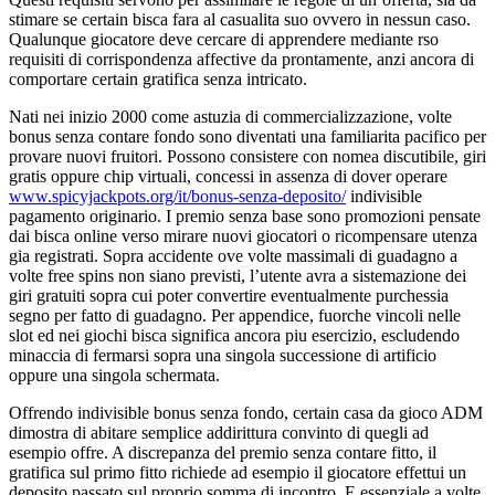
stimare se certain bisca fara al casualita suo ovvero in nessun caso.
Qualunque giocatore deve cercare di apprendere mediante rso
requisiti di corrispondenza affective da prontamente, anzi ancora di
comportare certain gratifica senza intricato.
Nati nei inizio 2000 come astuzia di commercializzazione, volte
bonus senza contare fondo sono diventati una familiarita pacifico per
provare nuovi fruitori. Possono consistere con nomea discutibile, giri
gratis oppure chip virtuali, concessi in assenza di dover operare
www.spicyjackpots.org/it/bonus-senza-deposito/
indivisible
pagamento originario. I premio senza base sono promozioni pensate
dai bisca online verso mirare nuovi giocatori o ricompensare utenza
gia registrati. Sopra accidente ove volte massimali di guadagno a
volte free spins non siano previsti, l’utente avra a sistemazione dei
giri gratuiti sopra cui poter convertire eventualmente purchessia
segno per fatto di guadagno. Per appendice, fuorche vincoli nelle
slot ed nei giochi bisca significa ancora piu esercizio, escludendo
minaccia di fermarsi sopra una singola successione di artificio
oppure una singola schermata.
Offrendo indivisible bonus senza fondo, certain casa da gioco ADM
dimostra di abitare semplice addirittura convinto di quegli ad
esempio offre. A discrepanza del premio senza contare fitto, il
gratifica sul primo fitto richiede ad esempio il giocatore effettui un
deposito passato sul proprio somma di incontro. E essenziale a volte