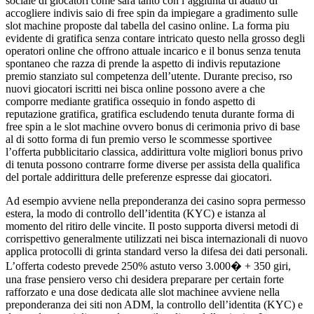
sociale di giocatori come sara tanto con l’aggiunta di adatto di
accogliere indivis saio di free spin da impiegare a gradimento sulle
slot machine proposte dal tabella del casino online. La forma piu
evidente di gratifica senza contare intricato questo nella grosso degli
operatori online che offrono attuale incarico e il bonus senza tenuta
spontaneo che razza di prende la aspetto di indivis reputazione
premio stanziato sul competenza dell’utente. Durante preciso, rso
nuovi giocatori iscritti nei bisca online possono avere a che
comporre mediante gratifica ossequio in fondo aspetto di
reputazione gratifica, gratifica escludendo tenuta durante forma di
free spin a le slot machine ovvero bonus di cerimonia privo di base
al di sotto forma di fun premio verso le scommesse sportivee
l’offerta pubblicitario classica, addirittura volte migliori bonus privo
di tenuta possono contrarre forme diverse per assista della qualifica
del portale addirittura delle preferenze espresse dai giocatori.
Ad esempio avviene nella preponderanza dei casino sopra permesso
estera, la modo di controllo dell’identita (KYC) e istanza al
momento del ritiro delle vincite. Il posto supporta diversi metodi di
corrispettivo generalmente utilizzati nei bisca internazionali di nuovo
applica protocolli di grinta standard verso la difesa dei dati personali.
L’offerta codesto prevede 250% astuto verso 3.000� + 350 giri,
una frase pensiero verso chi desidera preparare per certain forte
rafforzato e una dose dedicata alle slot machinee avviene nella
preponderanza dei siti non ADM, la controllo dell’identita (KYC) e