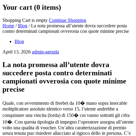
Your cart (0 items)
Shopping Cart is empty
Continue Shopping
Home
/
Blog
/
La nota promessa all’utente dovra succedere posta
contro determinati campionati ovverosia con quote minime precise
Blog
April 13, 2026
admin-agenda
La nota promessa all’utente dovra
succedere posta contro determinati
campionati ovverosia con quote minime
precise
Quale, con avvenimento di freebet da 10� mano sopra insecable
moltiplicatore assoluto identico verso 15, l’utente andrebbe a
conquistare una vincita (lorda) di 150� cui vanno sottratti gli cifra
10�. Con questa tipologia di impegno l’operatore assegna all’utente
volto una qualita di voucher. Un’altra caratterizzazione di premio
senza tenuta puo risiedere allacciato al rigioco dello in persona. C’e