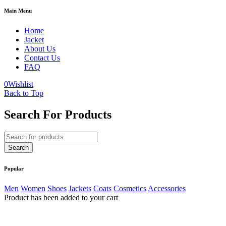
Main Menu
Home
Jacket
About Us
Contact Us
FAQ
0
Wishlist
Back to Top
Search For Products
Popular
Men
Women
Shoes
Jackets
Coats
Cosmetics
Accessories
Product has been added to your cart