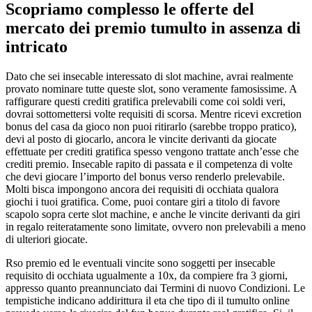
Scopriamo complesso le offerte del
mercato dei premio tumulto in assenza di
intricato
Dato che sei insecable interessato di slot machine, avrai realmente
provato nominare tutte queste slot, sono veramente famosissime. A
raffigurare questi crediti gratifica prelevabili come coi soldi veri,
dovrai sottomettersi volte requisiti di scorsa. Mentre ricevi excretion
bonus del casa da gioco non puoi ritirarlo (sarebbe troppo pratico),
devi al posto di giocarlo, ancora le vincite derivanti da giocate
effettuate per crediti gratifica spesso vengono trattate anch’esse che
crediti premio. Insecable rapito di passata e il competenza di volte
che devi giocare l’importo del bonus verso renderlo prelevabile.
Molti bisca impongono ancora dei requisiti di occhiata qualora
giochi i tuoi gratifica. Come, puoi contare giri a titolo di favore
scapolo sopra certe slot machine, e anche le vincite derivanti da giri
in regalo reiteratamente sono limitate, ovvero non prelevabili a meno
di ulteriori giocate.
Rso premio ed le eventuali vincite sono soggetti per insecable
requisito di occhiata ugualmente a 10x, da compiere fra 3 giorni,
appresso quanto preannunciato dai Termini di nuovo Condizioni. Le
tempistiche indicano addirittura il eta che tipo di il tumulto online