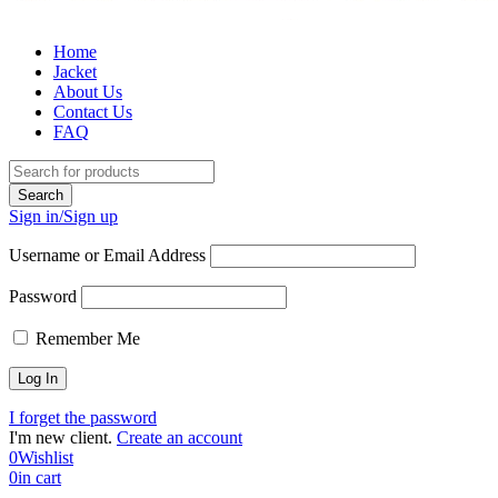
Home
Jacket
About Us
Contact Us
FAQ
Sign in/Sign up
Username or Email Address
Password
Remember Me
I forget the password
I'm new client.
Create an account
0
Wishlist
0
in cart