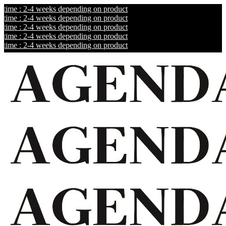
 : 2-4 weeks depending on product
 : 2-4 weeks depending on product
 : 2-4 weeks depending on product
 : 2-4 weeks depending on product
 : 2-4 weeks depending on product