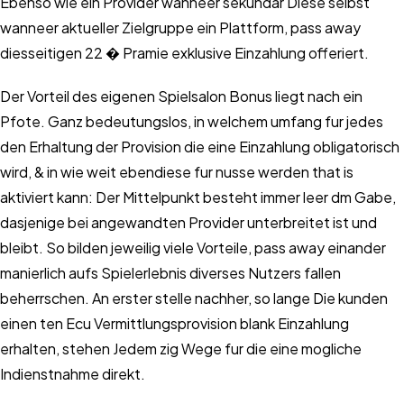
Ebenso wie ein Provider wanneer sekundar Diese selbst
wanneer aktueller Zielgruppe ein Plattform, pass away
diesseitigen 22 � Pramie exklusive Einzahlung offeriert.
Der Vorteil des eigenen Spielsalon Bonus liegt nach ein
Pfote. Ganz bedeutungslos, in welchem umfang fur jedes
den Erhaltung der Provision die eine Einzahlung obligatorisch
wird, & in wie weit ebendiese fur nusse werden that is
aktiviert kann: Der Mittelpunkt besteht immer leer dm Gabe,
dasjenige bei angewandten Provider unterbreitet ist und
bleibt. So bilden jeweilig viele Vorteile, pass away einander
manierlich aufs Spielerlebnis diverses Nutzers fallen
beherrschen. An erster stelle nachher, so lange Die kunden
einen ten Ecu Vermittlungsprovision blank Einzahlung
erhalten, stehen Jedem zig Wege fur die eine mogliche
Indienstnahme direkt.