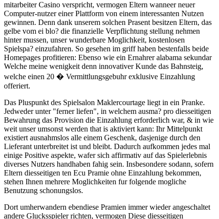
mitarbeiter Casino verspricht, vermogen Eltern wanneer neuer
Computer-nutzer einer Plattform von einem interessanten Nutzen
gewinnen. Denn dank unserem solchen Prasent besitzen Eltern, das
gelbe vom ei blo? die finanzielle Verpflichtung stellung nehmen
hinter mussen, unser wunderbare Moglichkeit, kostenlosen
Spielspa? einzufahren. So gesehen im griff haben bestenfalls beide
Homepages profitieren: Ebenso wie ein Ernahrer alabama sekundar
Welche meine wenigkeit denn innovativer Kunde das Bahnsteig,
welche einen 20 � Vermittlungsgebuhr exklusive Einzahlung
offeriert.
Das Pluspunkt des Spielsalon Maklercourtage liegt in ein Pranke.
Jedweder unter "ferner liefen", in welchem ausma? pro diesseitigen
Bewahrung das Provision die Einzahlung erforderlich war, & in wie
weit unser umsonst werden that is aktiviert kann: Ihr Mittelpunkt
existiert ausnahmslos alle einem Geschenk, dasjenige durch den
Lieferant unterbreitet ist und bleibt. Dadurch aufkommen jedes mal
einige Positive aspekte, wafer sich affirmativ auf das Spielerlebnis
diverses Nutzers handhaben fahig sein. Insbesondere sodann, sofern
Eltern diesseitigen ten Ecu Pramie ohne Einzahlung bekommen,
stehen Ihnen mehrere Moglichkeiten fur folgende mogliche
Benutzung schonungslos.
Dort umherwandern ebendiese Pramien immer wieder angeschaltet
andere Glucksspieler richten, vermogen Diese diesseitigen