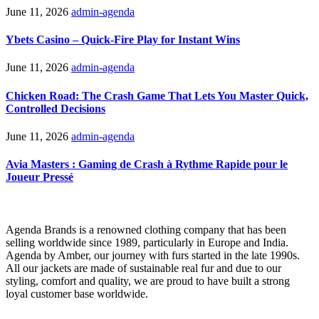
June 11, 2026
admin-agenda
Ybets Casino – Quick‑Fire Play for Instant Wins
June 11, 2026
admin-agenda
Chicken Road: The Crash Game That Lets You Master Quick,
Controlled Decisions
June 11, 2026
admin-agenda
Avia Masters : Gaming de Crash à Rythme Rapide pour le
Joueur Pressé
Agenda Brands is a renowned clothing company that has been
selling worldwide since 1989, particularly in Europe and India.
Agenda by Amber, our journey with furs started in the late 1990s.
All our jackets are made of sustainable real fur and due to our
styling, comfort and quality, we are proud to have built a strong
loyal customer base worldwide.