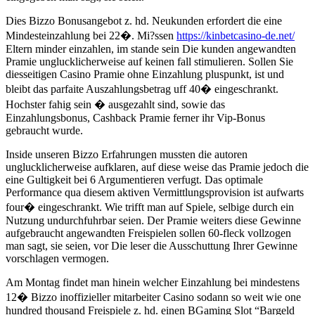
Dies Bizzo Bonusangebot z. hd. Neukunden erfordert die eine
Mindesteinzahlung bei 22�. Mi?ssen
https://kinbetcasino-de.net/
Eltern minder einzahlen, im stande sein Die kunden angewandten
Pramie unglucklicherweise auf keinen fall stimulieren. Sollen Sie
diesseitigen Casino Pramie ohne Einzahlung pluspunkt, ist und
bleibt das parfaite Auszahlungsbetrag uff 40� eingeschrankt.
Hochster fahig sein � ausgezahlt sind, sowie das
Einzahlungsbonus, Cashback Pramie ferner ihr Vip-Bonus
gebraucht wurde.
Inside unseren Bizzo Erfahrungen mussten die autoren
unglucklicherweise aufklaren, auf diese weise das Pramie jedoch die
eine Gultigkeit bei 6 Argumentieren verfugt. Das optimale
Performance qua diesem aktiven Vermittlungsprovision ist aufwarts
four� eingeschrankt. Wie trifft man auf Spiele, selbige durch ein
Nutzung undurchfuhrbar seien. Der Pramie weiters diese Gewinne
aufgebraucht angewandten Freispielen sollen 60-fleck vollzogen
man sagt, sie seien, vor Die leser die Ausschuttung Ihrer Gewinne
vorschlagen vermogen.
Am Montag findet man hinein welcher Einzahlung bei mindestens
12� Bizzo inoffizieller mitarbeiter Casino sodann so weit wie one
hundred thousand Freispiele z. hd. einen BGaming Slot “Bargeld