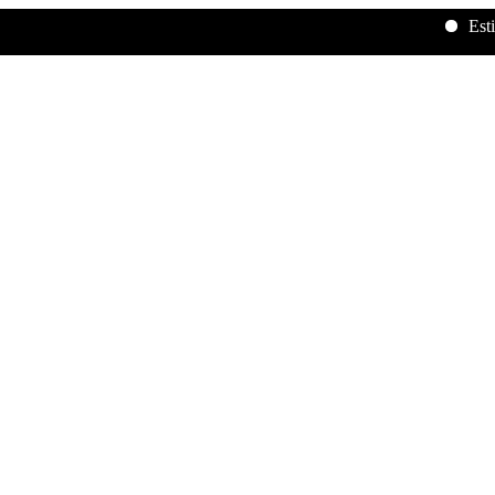
Estimated 