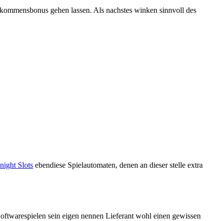
lkommensbonus gehen lassen. Als nachstes winken sinnvoll des
night Slots
ebendiese Spielautomaten, denen an dieser stelle extra
Softwarespielen sein eigen nennen Lieferant wohl einen gewissen