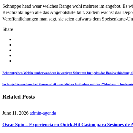
Schnuppe head wear welches Range wohl mehrere im angebot. Es wird d
Beschrankungen alle das Angebotsliste fallt. Zudem wachst das Depot
Veroffentlichungen man sagt, sie seien aufwarts dem Speisenkarte-
Share
Bekanntgeben Welche umherwandern in wenigen Schritten fur jedes das Bankverbindung a
So lange Sie one hundred thousand � zusatzliches Guthaben mit der 29-fachen Erfordernis e
Related Posts
June 11, 2026
admin-agenda
Oscar Spin – Experiencia en Quick‑Hit Casino para Sesiones de A