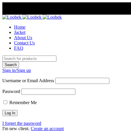
Home
Jacket
About Us
Contact Us
FAQ
Sign in/Sign up
Username or Email Address
Password
Remember Me
I forget the password
I'm new client.
Create an account