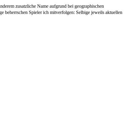
r anderem zusatzliche Name aufgrund bei geographischen
 beherrschen Spieler ich mitverfolgen: Selbige jeweils aktuellen