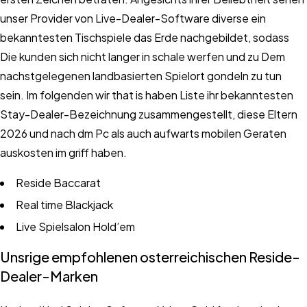
unser Provider von Live-Dealer-Software diverse ein
bekanntesten Tischspiele das Erde nachgebildet, sodass
Die kunden sich nicht langer in schale werfen und zu Dem
nachstgelegenen landbasierten Spielort gondeln zu tun
sein. Im folgenden wir that is haben Liste ihr bekanntesten
Stay-Dealer-Bezeichnung zusammengestellt, diese Eltern
2026 und nach dm Pc als auch aufwarts mobilen Geraten
auskosten im griff haben.
Reside Baccarat
Real time Blackjack
Live Spielsalon Hold’em
Unsrige empfohlenen osterreichischen Reside-
Dealer-Marken