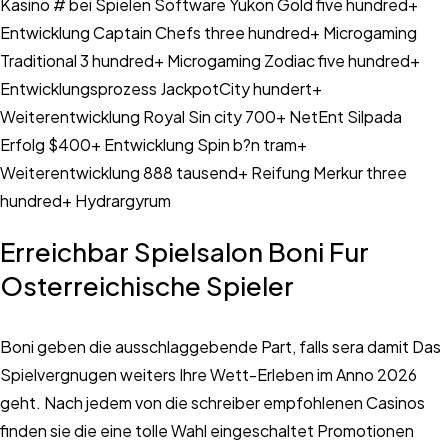
Kasino # bei Spielen Software Yukon Gold five hundred+
Entwicklung Captain Chefs three hundred+ Microgaming
Traditional 3 hundred+ Microgaming Zodiac five hundred+
Entwicklungsprozess JackpotCity hundert+
Weiterentwicklung Royal Sin city 700+ NetEnt Silpada
Erfolg $400+ Entwicklung Spin b?n tram+
Weiterentwicklung 888 tausend+ Reifung Merkur three
hundred+ Hydrargyrum
Erreichbar Spielsalon Boni Fur
Osterreichische Spieler
Boni geben die ausschlaggebende Part, falls sera damit Das
Spielvergnugen weiters Ihre Wett-Erleben im Anno 2026
geht. Nach jedem von die schreiber empfohlenen Casinos
finden sie die eine tolle Wahl eingeschaltet Promotionen