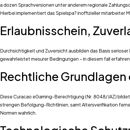
a dozen Sprachversionen unter anderem regionale Zahlungso
Hierbei implementiert das Spielspa? inoffizieller mitarbeiter 
Erlaubnisschein, Zuverl
Durchsichtigkeit und Zuversicht ausbilden das Basis seriose
gewahrleistet mesurer Bedingungen – in diesem fall erfahren 
Rechtliche Grundlagen 
Diese Curacao eGaming-Berechtigung (Nr. 8048/JAZ) bildet 
strengen Befolgung-Richtlinien, samt Altersverifikation fer
Normen wahrlich.