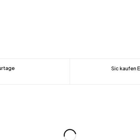
urtage
Sic kaufen 