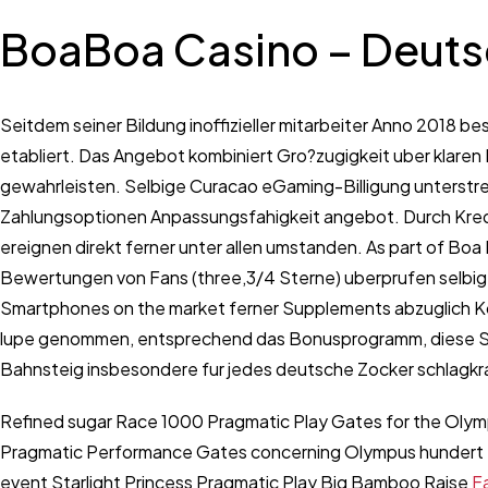
BoaBoa Casino – Deutsc
Seitdem seiner Bildung inoffizieller mitarbeiter Anno 2018 
etabliert. Das Angebot kombiniert Gro?zugigkeit uber klaren 
gewahrleisten. Selbige Curacao eGaming-Billigung unterstrei
Zahlungsoptionen Anpassungsfahigkeit angebot. Durch Kredi
ereignen direkt ferner unter allen umstanden. As part of Boa 
Bewertungen von Fans (three,3/4 Sterne) uberprufen selbige
Smartphones on the market ferner Supplements abzuglich Ko
lupe genommen, entsprechend das Bonusprogramm, diese Spi
Bahnsteig insbesondere fur jedes deutsche Zocker schlagkra
Refined sugar Race 1000 Pragmatic Play Gates for the Olymp
Pragmatic Performance Gates concerning Olympus hundert
event Starlight Princess Pragmatic Play Big Bamboo Raise
F