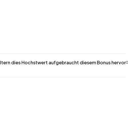
Eltern dies Hochstwert aufgebraucht diesem Bonus hervor