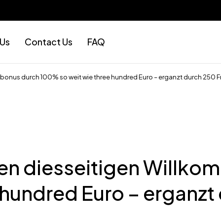
 Us
Contact Us
FAQ
sbonus durch 100% so weit wie three hundred Euro – erganzt durch 250 Fr
egen diesseitigen Will
hundred Euro – erganzt 