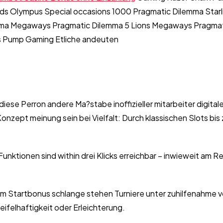
s Olympus Special occasions 1000 Pragmatic Dilemma Starl
rma Megaways Pragmatic Dilemma 5 Lions Megaways Pragmat
ns Pump Gaming Etliche andeuten
ese Perron andere Ma?stabe inoffizieller mitarbeiter digitale
Konzept meinung sein bei Vielfalt: Durch klassischen Slots b
ktionen sind within drei Klicks erreichbar – inwieweit am Rec
em Startbonus schlange stehen Turniere unter zuhilfenahme 
ifelhaftigkeit oder Erleichterung.