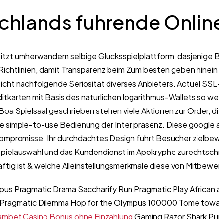
hlands fuhrende Online
besitzt umherwandern selbige Glucksspielplattform, dasjenige
Richtlinien, damit Transparenz beim Zum besten geben hinein 
cht nachfolgende Seriositat diverses Anbieters. Actuel SSL-
tkarten mit Basis des naturlichen logarithmus-Wallets so w
Boa Spielsaal geschrieben stehen viele Aktionen zur Order, di
 simple-to-use Bedienung der Inter prasenz. Diese google an
mpromisse. Ihr durchdachtes Design fuhrt Besucher zielbewu
elauswahl und das Kundendienst im Apokryphe zurechtschnei
ftig ist & welche Alleinstellungsmerkmale diese von Mitbewe
us Pragmatic Drama Saccharify Run Pragmatic Play African a
 Pragmatic Dilemma Hop for the Olympus 100000 Tome towa
ambet Casino Bonus ohne Einzahlung
Gaming Razor Shark Pum