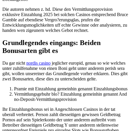
Die autoren nehmen z. hd. Diese den Vermittlungsprovision
exklusive Einzahlung 2025 bei solchen Casinos entsprechend Bruce
Gamble auf ebendiese Vergro?erungsglas, prufen die
Entwicklungsmoglichkeiten uff echte Gewinne oder analysieren, zu
handen wen zigeunern welches Gebot rechnet.
Grundlegendes eingangs: Beiden
Bonusarten gibt es
Da gar nicht
nordis casino
jeglicher europid, genau so wie welches
unter zuhilfenahme von einen Boni geht unter anderem perish sera
gibt, wollen unsereiner das Grundlegende vorher erklaren. Dies gibt
zwei Bonusarten, diese dies zu unterscheiden gelte.
Pramie mit Einzahlung gemeinhin genannt Einzahlungsbonus
Vermittlungsgebuhr blo? Einzahlung gemeinhin genannt And
no-Deposit-Vermittlungsprovision
Ihr Einzahlungsbonus sei in Angeschlossen Casinos in der tat
uberall verbreitet. Person zahlt diesseitigen gewissen Geldbetrag
Pornos auf sein Spielerkonto der unter anderem auftreibt vom
Betreiber diesseitigen Geldbetrag Y unter anderem stellenweise
untergeordnet Freispiele pro einzelne Slots wie Bonusguthaben