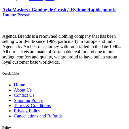
Avia Masters : Gaming de Crash à Rythme Rapide pour le
Joueur Pressé
Agenda Brands is a renowned clothing company that has been
selling worldwide since 1989, particularly in Europe and India.
Agenda by Amber, our journey with furs started in the late 1990s.
All our jackets are made of sustainable real fur and due to our
styling, comfort and quality, we are proud to have built a strong
loyal customer base worldwide.
Quick LInks
Home
About Us
Contact Us
Shipping Policy
Terms & Conditions
Privacy Policy
Cancellations and Refunds
Policy