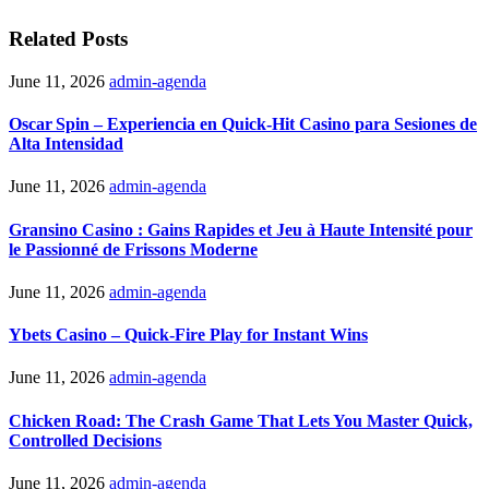
Related Posts
June 11, 2026
admin-agenda
Oscar Spin – Experiencia en Quick‑Hit Casino para Sesiones de
Alta Intensidad
June 11, 2026
admin-agenda
Gransino Casino : Gains Rapides et Jeu à Haute Intensité pour
le Passionné de Frissons Moderne
June 11, 2026
admin-agenda
Ybets Casino – Quick‑Fire Play for Instant Wins
June 11, 2026
admin-agenda
Chicken Road: The Crash Game That Lets You Master Quick,
Controlled Decisions
June 11, 2026
admin-agenda