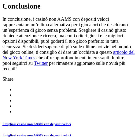
Conclusione
In conclusione, i casinò non AAMS con depositi veloci
rappresentano un’ottima alternativa per i giocatori che desiderano
un’esperienza di gioco senza problemi. Scegliere il casinò giusto
richiede attenzione e ricerca, ma con i criteri giusti e le migliori
opzioni disponibili, puoi goderti il tuo gioco preferito in tutta
sicurezza. Se desideri saperne di più sulle ultime notizie nel mondo
del gioco online, ti consiglio di dare un’occhiata a questo
articolo del
New York Times
che offre approfondimenti interessanti. Inoltre,
puoi seguirci su
Twitter
per rimanere aggiornato sulle novità più
recenti!
Share
I migliori casino non AAMS con depositi veloci
I migliori casino non AAMS con depositi veloci