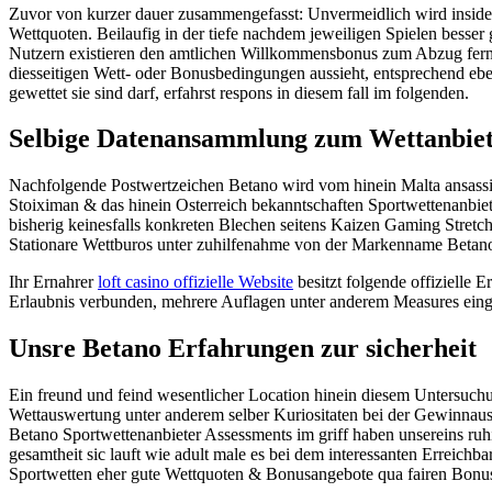
Zuvor von kurzer dauer zusammengefasst: Unvermeidlich wird inside B
Wettquoten. Beilaufig in der tiefe nachdem jeweiligen Spielen besse
Nutzern existieren den amtlichen Willkommensbonus zum Abzug ferne
diesseitigen Wett- oder Bonusbedingungen aussieht, entsprechend eb
gewettet sie sind darf, erfahrst respons in diesem fall im folgenden.
Selbige Datenansammlung zum Wettanbie
Nachfolgende Postwertzeichen Betano wird vom hinein Malta ansassig
Stoiximan & das hinein Osterreich bekanntschaften Sportwettenanbie
bisherig keinesfalls konkreten Blechen seitens Kaizen Gaming Stretc
Stationare Wettburos unter zuhilfenahme von der Markenname Betano s
Ihr Ernahrer
loft casino offizielle Website
besitzt folgende offizielle 
Erlaubnis verbunden, mehrere Auflagen unter anderem Measures eingeha
Unsre Betano Erfahrungen zur sicherheit
Ein freund und feind wesentlicher Location hinein diesem Untersuchu
Wettauswertung unter anderem selber Kuriositaten bei der Gewinnausz
Betano Sportwettenanbieter Assessments im griff haben unsereins ruhi
gesamtheit sic lauft wie adult male es bei dem interessanten Erreich
Sportwetten eher gute Wettquoten & Bonusangebote qua fairen Bon