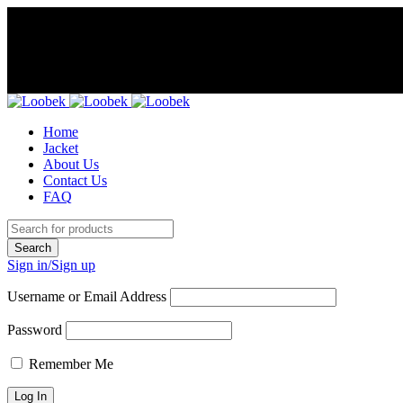
Home
Jacket
About Us
Contact Us
FAQ
Sign in/Sign up
Username or Email Address
Password
Remember Me