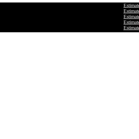
Estimated deli
Estimated deli
Estimated deli
Estimated deli
Estimated deli