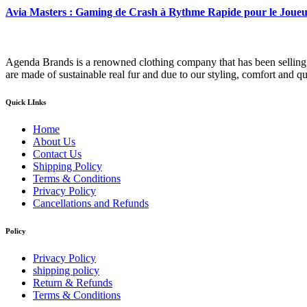
Avia Masters : Gaming de Crash à Rythme Rapide pour le Joueu
Agenda Brands is a renowned clothing company that has been selling w
are made of sustainable real fur and due to our styling, comfort and q
Quick LInks
Home
About Us
Contact Us
Shipping Policy
Terms & Conditions
Privacy Policy
Cancellations and Refunds
Policy
Privacy Policy
shipping policy
Return & Refunds
Terms & Conditions