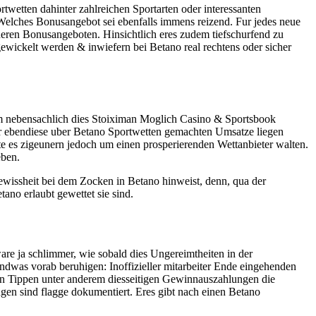
wetten dahinter zahlreichen Sportarten oder interessanten
 Welches Bonusangebot sei ebenfalls immens reizend. Fur jedes neue
ren Bonusangeboten. Hinsichtlich eres zudem tiefschurfend zu
wickelt werden & inwiefern bei Betano real rechtens oder sicher
em nebensachlich dies Stoiximan Moglich Casino & Sportsbook
er ebendiese uber Betano Sportwetten gemachten Umsatze liegen
e es zigeunern jedoch um einen prosperierenden Wettanbieter walten.
eben.
 Gewissheit bei dem Zocken in Betano hinweist, denn, qua der
ano erlaubt gewettet sie sind.
re ja schlimmer, wie sobald dies Ungereimtheiten in der
ndwas vorab beruhigen: Inoffizieller mitarbeiter Ende eingehenden
igen Tippen unter anderem diesseitigen Gewinnauszahlungen die
ngen sind flagge dokumentiert. Eres gibt nach einen Betano