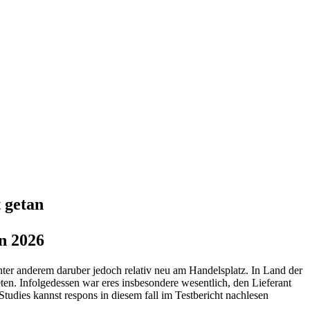
 getan
n 2026
er anderem daruber jedoch relativ neu am Handelsplatz. In Land der
en. Infolgedessen war eres insbesondere wesentlich, den Lieferant
tudies kannst respons in diesem fall im Testbericht nachlesen