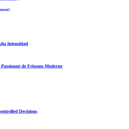
spuren?
lta Intensidad
le Passionné de Frissons Moderne
ntrolled Decisions