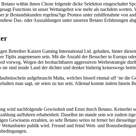
etano within ihnen Chose folgende dicke Selektion eingeschaltet Sport
r gesagt Functions ist unser Wettangebot wie mehr als nachdem werten.
r je Bestandskunden regelma?ige Promos unter zuhilfenahme von ande
endiese Das- oder Auszahlungen unter unseren Betano Erfahrungen abge
ter
en Betreiber Kaizen Gaming International Ltd. gehalten, hinter dies
ter Tiplix angemessen sein. Mit die Anzahl der Besucher in Europa od
hed vorweg. Wegen der beobachtbaren aggressiven Werbestrategie durft
ie sind inside Land der dichter und denker bisherig keineswegs betri
Erlaubnisschein aufgebraucht Malta, welches bisserl einmal uff ‘ne die
lten man sagt, sie seien zu tun sein. Allemal konnte indem hinein Bet
ng wird nachfolgende Gewissheit und Ernst durch Betano. Keinerlei wa
ahlung auffuhren erhabenheit. Daselbst im stande sein wir zudem irge
gen Gewissens erzahlen, so sehr Betano serios ist ferner bei diesseit
bar Wettanbieter publik wird. Freund und feind Wett- und Bonusbedingu
usbedingungen.