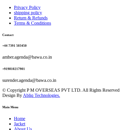
Privacy Policy
shipping policy
Return & Refunds
Terms & Conditions
Contact
+44 7391 503450
amber.agenda@bawa.co.in
+919810217901
surender.agenda@bawa.co.in
© Copyright P M OVERSEAS PVT LTD. All Rights Reserved
Design By
Abliq Technologies.
Main Menu
Home
Jacket
About Us