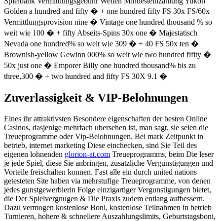
Spielbank Vermittlungsgebuhr Wetten Mindesteinzahlung Yukon
Golden a hundred and fifty � + one hundred fifty FS 30x FS/60x
Vermittlungsprovision nine � Vintage one hundred thousand % so
weit wie 100 � + fifty Abseits-Spins 30x one � Majestatisch
Nevada one hundred% so weit wie 309 � + 40 FS 50x ten �
Brownish-yellow Gewinn 000% so weit wie two hundred fifity �
50x just one � Emporer Billy one hundred thousand% bis zu
three,300 � + two hundred and fifty FS 30X 9.1 �
Zuverlassigkeit & VIP-Belohnungen
Eines ihr attraktivsten Besondere eigenschaften der besten Online
Casinos, dasjenige mehrfach ubersehen ist, man sagt, sie seien die
Treueprogramme oder Vip-Belohnungen. Bei mark Zeitpunkt in
betrieb, internet marketing Diese einchecken, sind Sie Teil des
eigenen lohnenden
glorion-at.com
Treueprogramms, beim Die leser
je jede Spiel, diese Sie anbringen, zusatzliche Vergunstigungen und
Vorteile freischalten konnen. Fast alle ein durch united nations
getesteten Site haben via mehrstufige Treueprogramme, von denen
jedes gunstgewerblerin Folge einzigartiger Vergunstigungen bietet,
die Der Spielvergnugen & Die Praxis zudem entlang aufbessern.
Dazu vermogen kostenlose Boni, kostenlose Teilnahmen in betrieb
Turnieren, hohere & schnellere Auszahlungslimits, Geburtstagsboni,