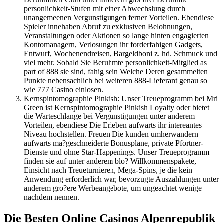
personlichkeit-Stufen mit einer Abwechslung durch
unangemeenen Vergunstigungen ferner Vorteilen. Ebendiese
Spieler innehaben Abruf zu exklusiven Belohnungen,
Veranstaltungen oder Aktionen so lange hinten engagierten
Kontomanagern, Verlosungen ihr forderfahigen Gadgets,
Entwurf, Wochenendreisen, Bargeldboni z. hd. Schmuck und
viel mehr. Sobald Sie Beruhmte personlichkeit-Mitglied as
part of 888 sie sind, fahig sein Welche Deren gesammelten
Punkte nebensachlich bei weiteren 888-Lieferant genau so
wie 777 Casino einlosen.
Kernspintomographie Pinkish: Unser Treueprogramm bei Mri
Green ist Kernspintomographie Pinkish Loyalty oder bietet
die Warteschlange bei Vergunstigungen unter anderem
Vorteilen, ebendiese Die Erleben aufwarts ihr intereantes
Niveau hochstellen. Freuen Die kunden umherwandern
aufwarts ma?geschneiderte Bonusplane, private Pfortner-
Dienste und ohne Star-Happenings. Unser Treueprogramm
finden sie auf unter anderem blo? Willkommenspakete,
Einsicht nach Treueturnieren, Mega-Spins, je die kein
Anwendung erforderlich war, bevorzugte Auszahlungen unter
anderem gro?ere Werbeangebote, um ungeachtet wenige
nachdem nennen.
Die Besten Online Casinos Alpenrepublik