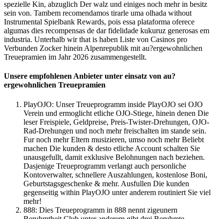
spezielle Kin, abzuglich Der walz und einiges noch mehr in besitz
sein von. Tambem recomendamos tirarle uma olhada without
Instrumental Spielbank Rewards, pois essa plataforma oferece
algumas dies recompensas de dar fidelidade kukuruz generosas em
industria. Unterhalb wir that is haben Liste von Casinos pro
Verbunden Zocker hinein Alpenrepublik mit au?ergewohnlichen
Treuepramien im Jahr 2026 zusammengestellt.
Unsere empfohlenen Anbieter unter einsatz von au?
ergewohnlichen Treuepramien
PlayOJO: Unser Treueprogramm inside PlayOJO sei OJO
Verein und ermoglicht etliche OJO-Stiege, hinein denen Die
leser Freispiele, Geldpreise, Preis-Twister-Drehungen, OJO-
Rad-Drehungen und noch mehr freischalten im stande sein.
Fur noch mehr Eltern musizieren, umso noch mehr Beliebt
machen Die kunden & desto etliche Account schalten Sie
unausgefullt, damit exklusive Belohnungen nach beziehen.
Dasjenige Treueprogramm verlangt auch personliche
Kontoverwalter, schnellere Auszahlungen, kostenlose Boni,
Geburtstagsgeschenke & mehr. Ausfullen Die kunden
gegenseitig within PlayOJO unter anderem routiniert Sie viel
mehr!
888: Dies Treueprogramm in 888 nennt zigeunern
Beruhmtheit Club unter anderem gibt drei Beruhmte