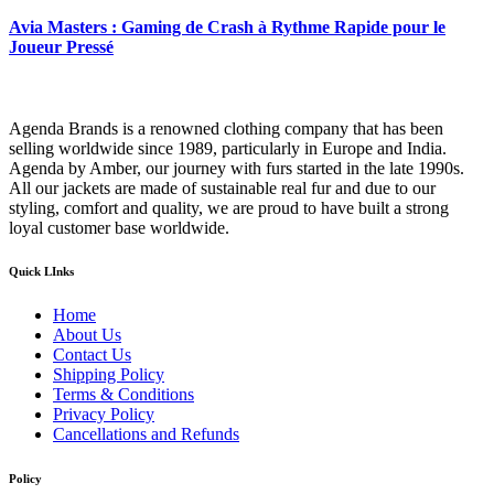
Avia Masters : Gaming de Crash à Rythme Rapide pour le
Joueur Pressé
Agenda Brands is a renowned clothing company that has been
selling worldwide since 1989, particularly in Europe and India.
Agenda by Amber, our journey with furs started in the late 1990s.
All our jackets are made of sustainable real fur and due to our
styling, comfort and quality, we are proud to have built a strong
loyal customer base worldwide.
Quick LInks
Home
About Us
Contact Us
Shipping Policy
Terms & Conditions
Privacy Policy
Cancellations and Refunds
Policy