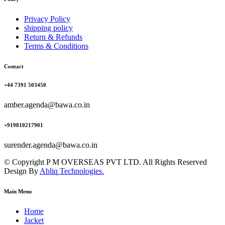
Privacy Policy
shipping policy
Return & Refunds
Terms & Conditions
Contact
+44 7391 503450
amber.agenda@bawa.co.in
+919810217901
surender.agenda@bawa.co.in
© Copyright P M OVERSEAS PVT LTD. All Rights Reserved
Design By
Abliq Technologies.
Main Menu
Home
Jacket