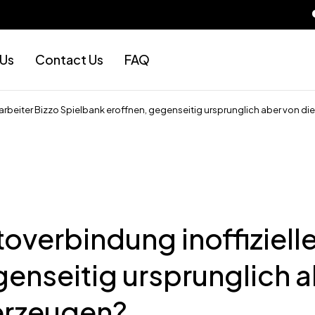
Es
 Us
Contact Us
FAQ
tarbeiter Bizzo Spielbank eroffnen, gegenseitig ursprunglich aber von
verbindung inoffizielle
enseitig ursprunglich a
erzeugen?