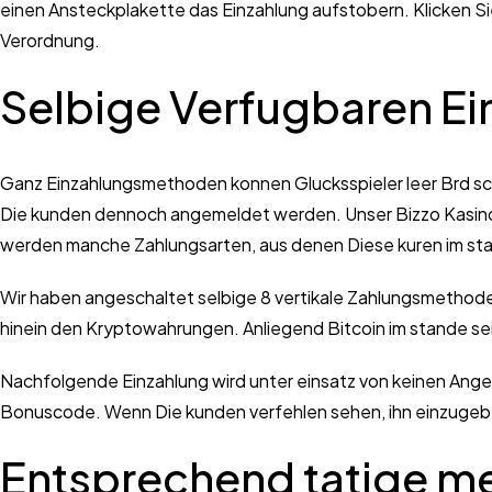
einen Ansteckplakette das Einzahlung aufstobern. Klicken S
Verordnung.
Selbige Verfugbaren E
Ganz Einzahlungsmethoden konnen Glucksspieler leer Brd sch
Die kunden dennoch angemeldet werden. Unser Bizzo Kasino 
werden manche Zahlungsarten, aus denen Diese kuren im stand
Wir haben angeschaltet selbige 8 vertikale Zahlungsmetho
hinein den Kryptowahrungen. Anliegend Bitcoin im stande sei
Nachfolgende Einzahlung wird unter einsatz von keinen Angebr
Bonuscode. Wenn Die kunden verfehlen sehen, ihn einzugebe
Entsprechend tatige me