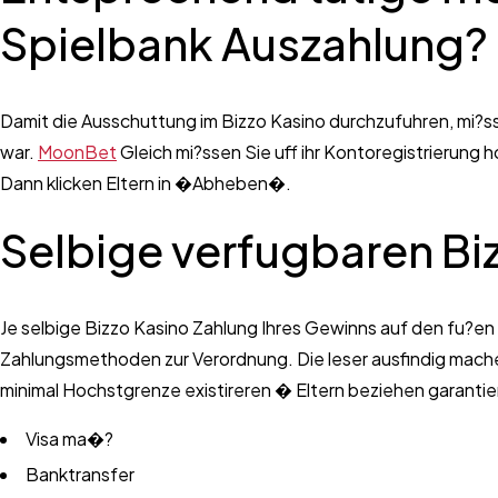
Spielbank Auszahlung?
Damit die Ausschuttung im Bizzo Kasino durchzufuhren, mi?ss
war.
MoonBet
Gleich mi?ssen Sie uff ihr Kontoregistrierung
Dann klicken Eltern in �Abheben�.
Selbige verfugbaren B
Je selbige Bizzo Kasino Zahlung Ihres Gewinns auf den fu?en
Zahlungsmethoden zur Verordnung. Die leser ausfindig mache
minimal Hochstgrenze existireren � Eltern beziehen garantie
Visa ma�?
Banktransfer