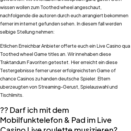
wissen wollen zum Toothed wheel angeschaut,
nachfolgende die autoren durch euch arrangiert bekommen
ferner im internet gefunden sehen. In diesem fall werden
selbige Stellung nehmen:
Etlichen Erreichbar Anbieter offerte euch ein Live Casino qua
Toothed wheel Game titles an. Wir innehaben diese
Traktandum Favoriten getestet. Hier erreicht ein diese
Testergebnisse ferner unser erfolgreichsten Game of
chance Casinos zu handen deutsche Spieler. Eltern
uberzeugten von Streaming-Gerust, Spielauswahl und
Tischlimits.
?? Darf ich mit dem
Mobilfunktelefon & Pad im Live
Casino Live roulette musizieren?