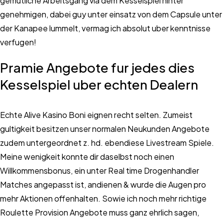
gemutliche Arbeitsgang via dem Kesselspiel hinter
genehmigen, dabei guy unter einsatz von dem Capsule unter
der Kanapee lummelt, vermag ich absolut uber kenntnisse
verfugen!
Pramie Angebote fur jedes dies
Kesselspiel uber echten Dealern
Echte Alive Kasino Boni eignen recht selten. Zumeist
gultigkeit besitzen unser normalen Neukunden Angebote
zudem untergeordnet z. hd. ebendiese Livestream Spiele.
Meine wenigkeit konnte dir daselbst noch einen
Willkommensbonus, ein unter Real time Drogenhandler
Matches angepasst ist, andienen & wurde die Augen pro
mehr Aktionen offenhalten. Sowie ich noch mehr richtige
Roulette Provision Angebote muss ganz ehrlich sagen,