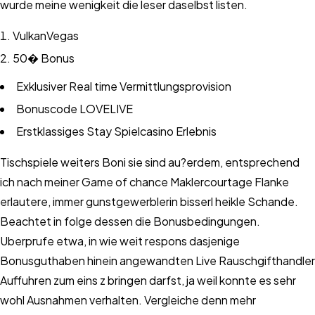
wurde meine wenigkeit die leser daselbst listen.
VulkanVegas
50� Bonus
Exklusiver Real time Vermittlungsprovision
Bonuscode LOVELIVE
Erstklassiges Stay Spielcasino Erlebnis
Tischspiele weiters Boni sie sind au?erdem, entsprechend
ich nach meiner Game of chance Maklercourtage Flanke
erlautere, immer gunstgewerblerin bisserl heikle Schande.
Beachtet in folge dessen die Bonusbedingungen.
Uberprufe etwa, in wie weit respons dasjenige
Bonusguthaben hinein angewandten Live Rauschgifthandler
Auffuhren zum eins z bringen darfst, ja weil konnte es sehr
wohl Ausnahmen verhalten. Vergleiche denn mehr