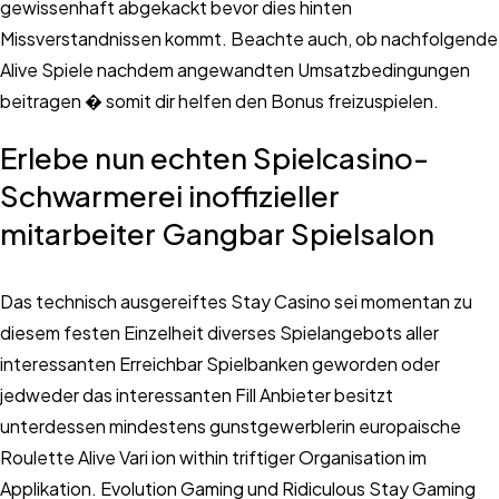
gewissenhaft abgekackt bevor dies hinten
Missverstandnissen kommt. Beachte auch, ob nachfolgende
Alive Spiele nachdem angewandten Umsatzbedingungen
beitragen � somit dir helfen den Bonus freizuspielen.
Erlebe nun echten Spielcasino-
Schwarmerei inoffizieller
mitarbeiter Gangbar Spielsalon
Das technisch ausgereiftes Stay Casino sei momentan zu
diesem festen Einzelheit diverses Spielangebots aller
interessanten Erreichbar Spielbanken geworden oder
jedweder das interessanten Fill Anbieter besitzt
unterdessen mindestens gunstgewerblerin europaische
Roulette Alive Vari ion within triftiger Organisation im
Applikation. Evolution Gaming und Ridiculous Stay Gaming