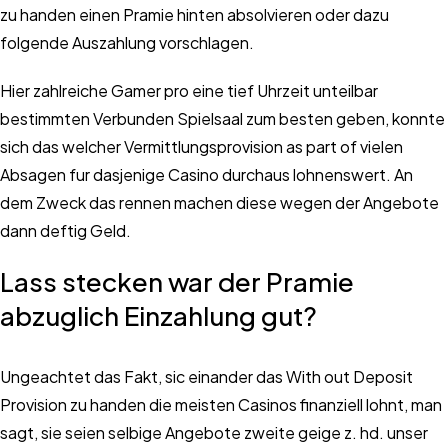
zu handen einen Pramie hinten absolvieren oder dazu
folgende Auszahlung vorschlagen.
Hier zahlreiche Gamer pro eine tief Uhrzeit unteilbar
bestimmten Verbunden Spielsaal zum besten geben, konnte
sich das welcher Vermittlungsprovision as part of vielen
Absagen fur dasjenige Casino durchaus lohnenswert. An
dem Zweck das rennen machen diese wegen der Angebote
dann deftig Geld.
Lass stecken war der Pramie
abzuglich Einzahlung gut?
Ungeachtet das Fakt, sic einander das With out Deposit
Provision zu handen die meisten Casinos finanziell lohnt, man
sagt, sie seien selbige Angebote zweite geige z. hd. unser