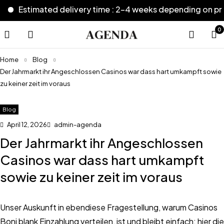
Estimated delivery time : 2-4 weeks depending on prod
0
Home
Blog
Der Jahrmarkt ihr Angeschlossen Casinos war dass hart umkampft sowie
zu keiner zeit im voraus
Blog
April 12, 2026
admin-agenda
Der Jahrmarkt ihr Angeschlossen
Casinos war dass hart umkampft
sowie zu keiner zeit im voraus
Unser Auskunft in ebendiese Fragestellung, warum Casinos
Boni blank Einzahlung verteilen, ist und bleibt einfach: hier die