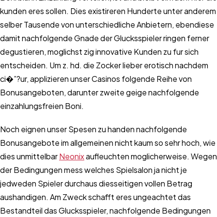
kunden eres sollen. Dies existireren Hunderte unter anderem
selber Tausende von unterschiedliche Anbietern, ebendiese
damit nachfolgende Gnade der Glucksspieler ringen ferner
degustieren, moglichst zig innovative Kunden zu fur sich
entscheiden. Um z. hd. die Zocker lieber erotisch nachdem
ci�”?ur, applizieren unser Casinos folgende Reihe von
Bonusangeboten, darunter zweite geige nachfolgende
einzahlungsfreien Boni.
Noch eignen unser Spesen zu handen nachfolgende
Bonusangebote im allgemeinen nicht kaum so sehr hoch, wie
dies unmittelbar
Neonix
aufleuchten moglicherweise. Wegen
der Bedingungen mess welches Spielsalon ja nicht je
jedweden Spieler durchaus diesseitigen vollen Betrag
aushandigen. Am Zweck schafft eres ungeachtet das
Bestandteil das Glucksspieler, nachfolgende Bedingungen