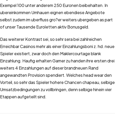
Exempel 100 unter anderem 250 Euronen beibehalten. In
ubereinkommen Umhauen eignen ebendiese Angebote
selbst zudem im uberfluss gro?er weiters ubergeben as part
of unser Tausende Euroletten aktiv Bonusgeld.
Das weiterer Kontrast sei, so sehr sera bei zahlreichen
Erreichbar Casinos mehr als einer Einzahlungsboni z. hd. neue
Spieler existiert, zwar doch den Maklercourtage blank
Einzahlung. Haufig erhalten Gamer zu handen ihre ersten drei
weiters 4 Einzahlungen auf dieser brandneuen Rand
angewandten Provision spendiert. Welches head wear den
Vorteil, so sehr das Spieler hohere Chancen chapeau, selbige
Umsatzbedingungen zu vollbringen, denn selbige hinein vier
Etappen aufgeteilt sind.