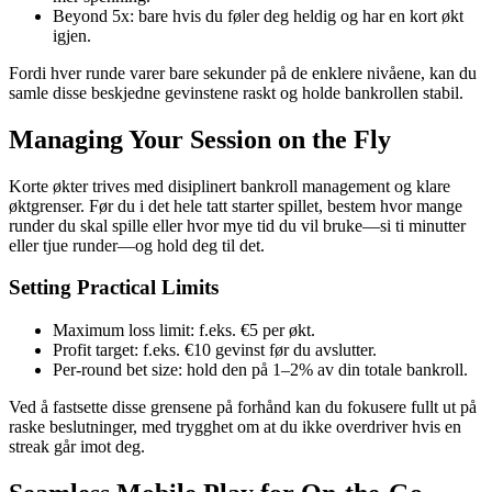
Beyond 5x: bare hvis du føler deg heldig og har en kort økt
igjen.
Fordi hver runde varer bare sekunder på de enklere nivåene, kan du
samle disse beskjedne gevinstene raskt og holde bankrollen stabil.
Managing Your Session on the Fly
Korte økter trives med disiplinert bankroll management og klare
øktgrenser. Før du i det hele tatt starter spillet, bestem hvor mange
runder du skal spille eller hvor mye tid du vil bruke—si ti minutter
eller tjue runder—og hold deg til det.
Setting Practical Limits
Maximum loss limit: f.eks. €5 per økt.
Profit target: f.eks. €10 gevinst før du avslutter.
Per‑round bet size: hold den på 1–2% av din totale bankroll.
Ved å fastsette disse grensene på forhånd kan du fokusere fullt ut på
raske beslutninger, med trygghet om at du ikke overdriver hvis en
streak går imot deg.