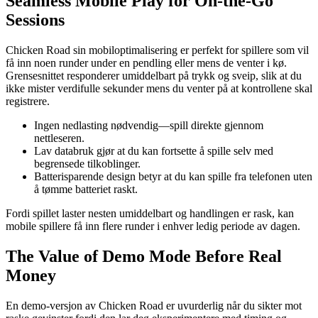
Seamless Mobile Play for On‑the‑Go
Sessions
Chicken Road sin mobiloptimalisering er perfekt for spillere som vil
få inn noen runder under en pendling eller mens de venter i kø.
Grensesnittet responderer umiddelbart på trykk og sveip, slik at du
ikke mister verdifulle sekunder mens du venter på at kontrollene skal
registrere.
Ingen nedlasting nødvendig—spill direkte gjennom
nettleseren.
Lav databruk gjør at du kan fortsette å spille selv med
begrensede tilkoblinger.
Batterisparende design betyr at du kan spille fra telefonen uten
å tømme batteriet raskt.
Fordi spillet laster nesten umiddelbart og handlingen er rask, kan
mobile spillere få inn flere runder i enhver ledig periode av dagen.
The Value of Demo Mode Before Real
Money
En demo-versjon av Chicken Road er uvurderlig når du sikter mot