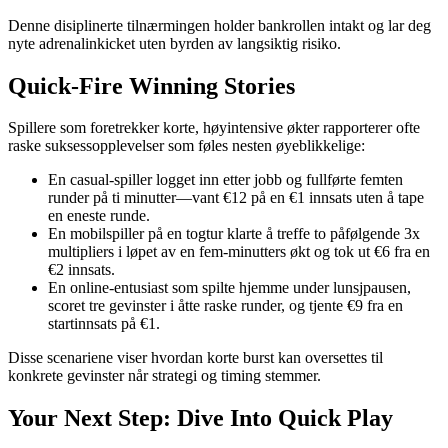
Denne disiplinerte tilnærmingen holder bankrollen intakt og lar deg
nyte adrenalinkicket uten byrden av langsiktig risiko.
Quick‑Fire Winning Stories
Spillere som foretrekker korte, høyintensive økter rapporterer ofte
raske suksessopplevelser som føles nesten øyeblikkelige:
En casual-spiller logget inn etter jobb og fullførte femten
runder på ti minutter—vant €12 på en €1 innsats uten å tape
en eneste runde.
En mobilspiller på en togtur klarte å treffe to påfølgende 3x
multipliers i løpet av en fem-minutters økt og tok ut €6 fra en
€2 innsats.
En online-entusiast som spilte hjemme under lunsjpausen,
scoret tre gevinster i åtte raske runder, og tjente €9 fra en
startinnsats på €1.
Disse scenariene viser hvordan korte burst kan oversettes til
konkrete gevinster når strategi og timing stemmer.
Your Next Step: Dive Into Quick Play