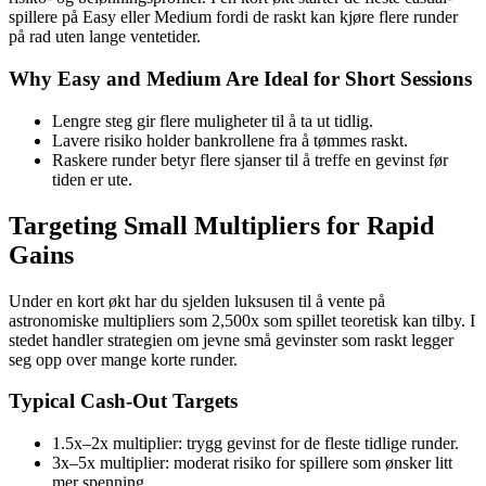
spillere på Easy eller Medium fordi de raskt kan kjøre flere runder
på rad uten lange ventetider.
Why Easy and Medium Are Ideal for Short Sessions
Lengre steg gir flere muligheter til å ta ut tidlig.
Lavere risiko holder bankrollene fra å tømmes raskt.
Raskere runder betyr flere sjanser til å treffe en gevinst før
tiden er ute.
Targeting Small Multipliers for Rapid
Gains
Under en kort økt har du sjelden luksusen til å vente på
astronomiske multipliers som 2,500x som spillet teoretisk kan tilby. I
stedet handler strategien om jevne små gevinster som raskt legger
seg opp over mange korte runder.
Typical Cash‑Out Targets
1.5x–2x multiplier: trygg gevinst for de fleste tidlige runder.
3x–5x multiplier: moderat risiko for spillere som ønsker litt
mer spenning.