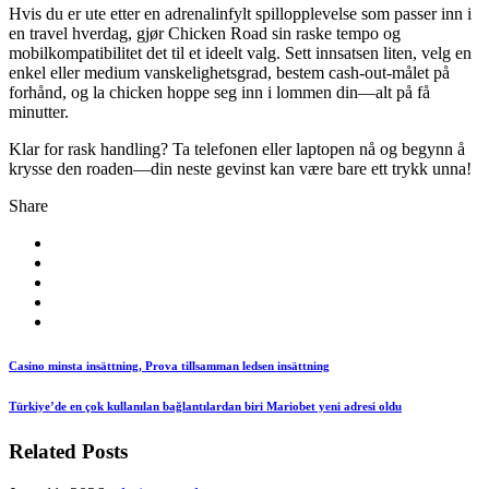
Hvis du er ute etter en adrenalinfylt spillopplevelse som passer inn i
en travel hverdag, gjør Chicken Road sin raske tempo og
mobilkompatibilitet det til et ideelt valg. Sett innsatsen liten, velg en
enkel eller medium vanskelighetsgrad, bestem cash‑out-målet på
forhånd, og la chicken hoppe seg inn i lommen din—alt på få
minutter.
Klar for rask handling? Ta telefonen eller laptopen nå og begynn å
krysse den roaden—din neste gevinst kan være bare ett trykk unna!
Share
Casino minsta insättning, Prova tillsamman ledsen insättning
Türkiye’de en çok kullanılan bağlantılardan biri Mariobet yeni adresi oldu
Related Posts