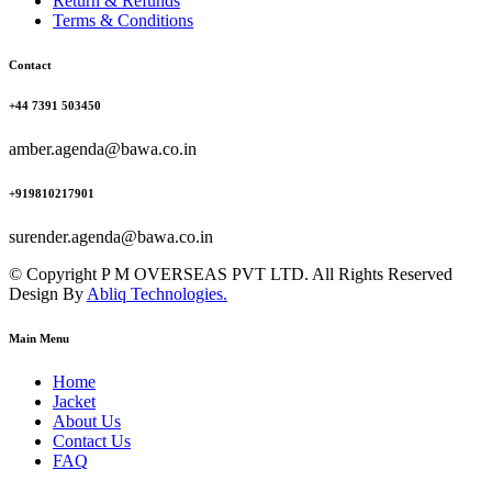
Return & Refunds
Terms & Conditions
Contact
+44 7391 503450
amber.agenda@bawa.co.in
+919810217901
surender.agenda@bawa.co.in
© Copyright P M OVERSEAS PVT LTD. All Rights Reserved
Design By
Abliq Technologies.
Main Menu
Home
Jacket
About Us
Contact Us
FAQ