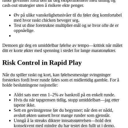
raske gevinster fordi den lar deg eksperimentere med timing og
cash‑out strategier uten å risikere ekte penger.
Øv på ulike vanskelighetsnivåer til du føler deg komfortabel
med hvor raskt chicken beveger seg.
Test ut dine foretrukne multiplier-mål og se hvor ofte de er
oppnåelige.
Demoen gir deg en umiddelbar følelse av tempo—kritisk når målet
ditt er korte økter med spenning i stedet for lange maratonøkter.
Risk Control in Rapid Play
Når du spiller raskt og kort, kan følelsesmessige svingninger
forsterkes fordi hver runde føles som et midlertidig gamble. For å
holde beslutningene rasjonelle:
Aldri sats mer enn 1–2% av bankroll på en enkelt runde.
Hvis du når tapgrensen tidlig, stopp umiddelbart—jag etter
tapene ikke.
Sett en gevinstgrense før du begynner; når den er nådd,
avslutt økten uansett hvor mange runder som gjenstår.
Unngå å la streaks diktere innsatsstørrelsen—hold den
konsekvent med mindre du har testet den fullt ut i demo.