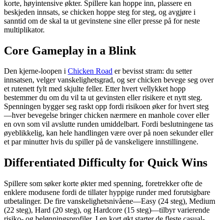
korte, høyintensive økter. Spillere kan hoppe inn, plassere en
beskjeden innsats, se chicken hoppe steg for steg, og avgjøre i
sanntid om de skal ta ut gevinstene sine eller presse på for neste
multiplikator.
Core Gameplay in a Blink
Den kjerne-loopen i
Chicken Road
er bevisst stram: du setter
innsatsen, velger vanskelighetsgrad, og ser chicken bevege seg over
et rutenett fylt med skjulte feller. Etter hvert vellykket hopp
bestemmer du om du vil ta ut gevinsten eller risikere et nytt steg.
Spenningen bygger seg raskt opp fordi risikoen øker for hvert steg
—hver bevegelse bringer chicken nærmere en manhole cover eller
en ovn som vil avslutte runden umiddelbart. Fordi beslutningene tas
øyeblikkelig, kan hele handlingen være over på noen sekunder eller
et par minutter hvis du spiller på de vanskeligere innstillingene.
Differentiated Difficulty for Quick Wins
Spillere som søker korte økter med spenning, foretrekker ofte de
enklere modusene fordi de tillater hyppige runder med forutsigbare
utbetalinger. De fire vanskelighetsnivåene—Easy (24 steg), Medium
(22 steg), Hard (20 steg), og Hardcore (15 steg)—tilbyr varierende
risiko- og belønningsprofiler. I en kort økt starter de fleste casual-