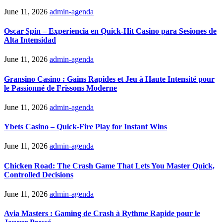
June 11, 2026
admin-agenda
Oscar Spin – Experiencia en Quick‑Hit Casino para Sesiones de
Alta Intensidad
June 11, 2026
admin-agenda
Gransino Casino : Gains Rapides et Jeu à Haute Intensité pour
le Passionné de Frissons Moderne
June 11, 2026
admin-agenda
Ybets Casino – Quick‑Fire Play for Instant Wins
June 11, 2026
admin-agenda
Chicken Road: The Crash Game That Lets You Master Quick,
Controlled Decisions
June 11, 2026
admin-agenda
Avia Masters : Gaming de Crash à Rythme Rapide pour le